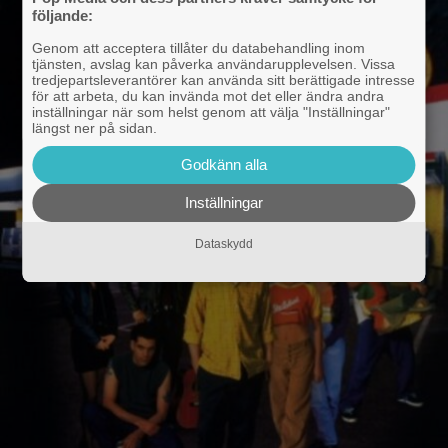
följande:
Genom att acceptera tillåter du databehandling inom
tjänsten, avslag kan påverka användarupplevelsen. Vissa
tredjepartsleverantörer kan använda sitt berättigade intresse
för att arbeta, du kan invända mot det eller ändra andra
inställningar när som helst genom att välja "Inställningar"
längst ner på sidan.
Godkänn alla
Inställningar
Dataskydd