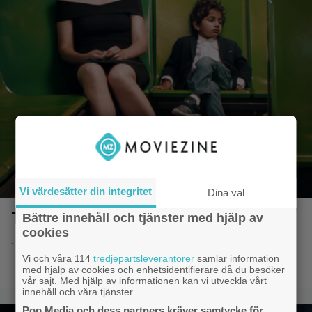
Vi värdesätter din integritet
Dina val
The Kindergarten Teacher
Bättre innehåll och tjänster med hjälp av
cookies
- 3.2.2018 09:58
Vi och våra 114
tredjepartsleverantörer
samlar information
med hjälp av cookies och enhetsidentifierare då du besöker
vår sajt. Med hjälp av informationen kan vi utveckla vårt
innehåll och våra tjänster.
Pop Media och dess partners kräver samtycke för