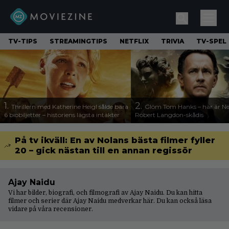
TV-TIPS
STREAMINGTIPS
NETFLIX
TRIVIA
TV-SPEL
1.
2.
Thrillern med Katherine Heigl sålde bara
Glöm Tom Hanks – här är Net
6 biobiljetter – historiens lägsta intäkter
Robert Langdon-skådis
På tv ikväll: En av Nolans bästa filmer fyller
20 – gick nästan till en annan regissör
Ajay Naidu
Vi har bilder, biografi, och filmografi av Ajay Naidu. Du kan hitta
filmer och serier där Ajay Naidu medverkar här. Du kan också läsa
vidare på våra
recensioner
.