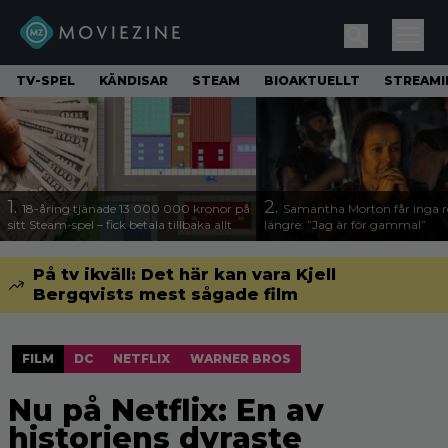
TV-SPEL
KÄNDISAR
STEAM
BIOAKTUELLT
STREAMI
1.
2.
18-åring tjänade 13 000 000 kronor på
Samantha Morton får inga ro
sitt Steam-spel – fick betala tillbaka allt
längre: ”Jag är för gammal”
På tv ikväll: Det här kan vara Kjell
Bergqvists mest sågade film
FILM
DC
NETFLIX
WARNER BROS
Nu på Netflix: En av
historiens dyraste