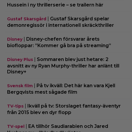
Hussein i ny thrillerserie – se trailern här
|
Gustaf Skarsgård spelar
Gustaf Skarsgård
demonregissör i internationell skräckthriller
|
Disney-chefen försvarar årets
Disney
biofloppar: ”Kommer gå bra på streaming”
|
Sommaren blev just hetare: 2
Disney Plus
avsnitt av ny Ryan Murphy-thriller har anlänt till
Disney+
|
På tv ikväll: Det här kan vara Kjell
Svensk film
Bergqvists mest sågade film
|
Ikväll på tv: Storslaget fantasy-äventyr
TV-tips
från 2015 blev en dyr flopp
|
EA tillhör Saudiarabien och Jared
TV-spel