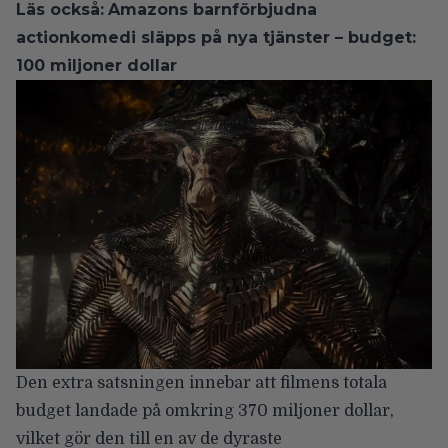
Läs också:
Amazons barnförbjudna
actionkomedi släpps på nya tjänster – budget:
100 miljoner dollar
Den extra satsningen innebar att filmens totala
budget landade på omkring 370 miljoner dollar,
vilket gör den till en av de dyraste