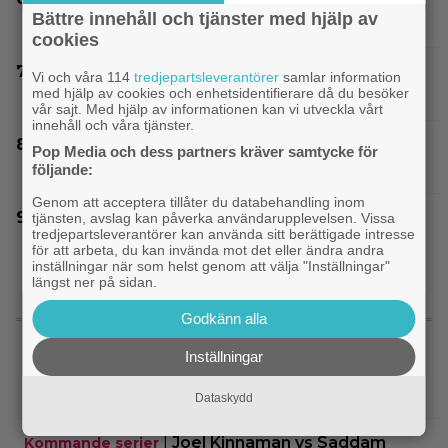
Bättre innehåll och tjänster med hjälp av
aldrig mer spela huvudrollen i en film”
cookies
På tv ikväll: Det här kan vara Kjell Bergqvists
Vi och våra 114
tredjepartsleverantörer
samlar information
med hjälp av cookies och enhetsidentifierare då du besöker
mest sågade film
vår sajt. Med hjälp av informationen kan vi utveckla vårt
innehåll och våra tjänster.
James Cameron är redo att lämna ”Avatar”
Pop Media och dess partners kräver samtycke för
bakom sig: ”Närmar mig slutet av karriären”
följande:
Genom att acceptera tillåter du databehandling inom
EA tillhör Saudiarabien och Jared Kushner nu –
tjänsten, avslag kan påverka användarupplevelsen. Vissa
tredjepartsleverantörer kan använda sitt berättigade intresse
”blodbad” väntar
för att arbeta, du kan invända mot det eller ändra andra
inställningar när som helst genom att välja "Inställningar"
längst ner på sidan.
Godkänn alla
SENASTE NYTT
Inställningar
|
Se Connor Storrie från
Kommande filmer
”Heated Rivalry” i ny sci-fi-thriller
Dataskydd
|
Joel Kinnaman vs Saddam
Kommande serier