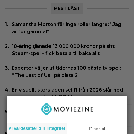
MEST LÄST
Samantha Morton får inga roller längre: ”Jag
är för gammal”
18-åring tjänade 13 000 000 kronor på sitt
Steam-spel – fick betala tillbaka allt
Experter väljer ut tidernas 100 bästa tv-spel:
”The Last of Us” på plats 2
En visuellt storslagen sci-fi från 2026 slår ned
som en succé på HBO Max
True crime-serien som hela Sverige ser just
nu: ”Vidrigaste fallet ever”
Vi värdesätter din integritet
Dina val
Michelle Pfeiffer, 68, förklarar: ”Kommer