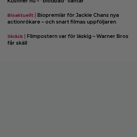
Kushner nu – ”blodbad” väntar
|
Biopremiär för Jackie Chans nya
Bioaktuellt
actionrökare – och snart filmas uppföljaren
|
Filmpostern var för läskig – Warner Bros
Skräck
får skäll