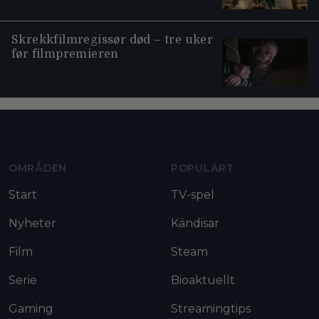
Skrekkfilmregissør død – tre uker
før filmpremieren
Moviezine footer navigation
OMRÅDEN
POPULÄRT
Start
TV-spel
Nyheter
Kändisar
Film
Steam
Serie
Bioaktuellt
Gaming
Streamingtips