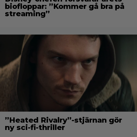
biofloppar: ”Kommer gå bra på
streaming”
”Heated Rivalry”-stjärnan gör
ny sci-fi-thriller