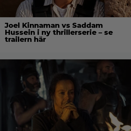
Joel Kinnaman vs Saddam
Hussein i ny thrillerserie – se
trailern här