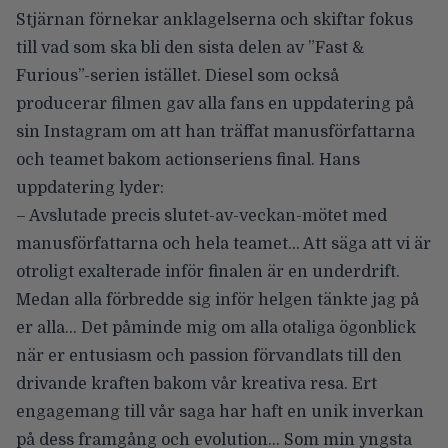
Stjärnan förnekar anklagelserna och skiftar fokus
till vad som ska bli den sista delen av ”Fast &
Furious”-serien istället. Diesel som också
producerar filmen gav alla fans en uppdatering på
sin Instagram om att han träffat manusförfattarna
och teamet bakom actionseriens final. Hans
uppdatering lyder:
– Avslutade precis slutet-av-veckan-mötet med
manusförfattarna och hela teamet… Att säga att vi är
otroligt exalterade inför finalen är en underdrift.
Medan alla förbredde sig inför helgen tänkte jag på
er alla… Det påminde mig om alla otaliga ögonblick
när er entusiasm och passion förvandlats till den
drivande kraften bakom vår kreativa resa. Ert
engagemang till vår saga har haft en unik inverkan
på dess framgång och evolution… Som min yngsta