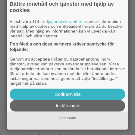
Bättre innehåll och tjänster med hjälp av
cookies
|
”Svärtan”-stjärnan Linus Rogsgård om
Exklusivt
sina favoritserier: ”En av de bästa…”
Vi och våra 114
tredjepartsleverantörer
samlar information
med hjälp av cookies och enhetsidentifierare då du besöker
vår sajt. Med hjälp av informationen kan vi utveckla vårt
|
Nu på Viaplay: ”Stiliserat våld och
Streamingtips
innehåll och våra tjänster.
gapskratt” i oförutsägbar thriller från 2008
Pop Media och dess partners kräver samtycke för
följande:
|
3 nya filmer på Netflix: Oscarsvinnaren
Netflix
Genom att acceptera tillåter du databehandling inom
från 2025 klättrar på topplistan
tjänsten, avslag kan påverka användarupplevelsen. Vissa
tredjepartsleverantörer kan använda sitt berättigade intresse
för att arbeta, du kan invända mot det eller ändra andra
|
Efter 25 Beckfilmer – Anna Asp
Bioaktuellt
inställningar när som helst genom att välja "Inställningar"
hoppas nya filmen blir en snackis
längst ner på sidan.
Godkänn alla
IKEA hyllas världen över – efter briljant blinkning
till Alexander Skarsgård
Inställningar
|
Bortglömd komedi från 1984 blev
Apple TV
Dataskydd
Robin Williams favorit: ”Min bästa film”