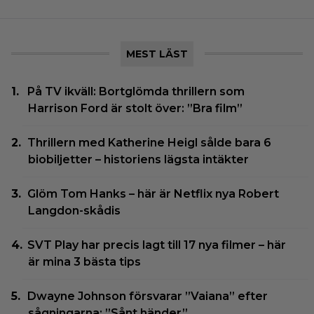
MEST LÄST
På TV ikväll: Bortglömda thrillern som
Harrison Ford är stolt över: ”Bra film”
Thrillern med Katherine Heigl sålde bara 6
biobiljetter – historiens lägsta intäkter
Glöm Tom Hanks – här är Netflix nya Robert
Langdon-skådis
SVT Play har precis lagt till 17 nya filmer – här
är mina 3 bästa tips
Dwayne Johnson försvarar ”Vaiana” efter
sågningarna: ”Sånt händer”