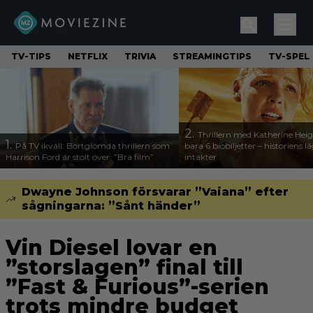
TV-TIPS
NETFLIX
TRIVIA
STREAMINGTIPS
TV-SPEL
2.
Thrillern med Katherine Heigl
1.
På TV ikväll: Bortglömda thrillern som
bara 6 biobiljetter – historiens l
Harrison Ford är stolt över: ”Bra film”
intäkter
Dwayne Johnson försvarar ”Vaiana” efter
sågningarna: ”Sånt händer”
Vin Diesel lovar en
”storslagen” final till
”Fast & Furious”-serien
trots mindre budget