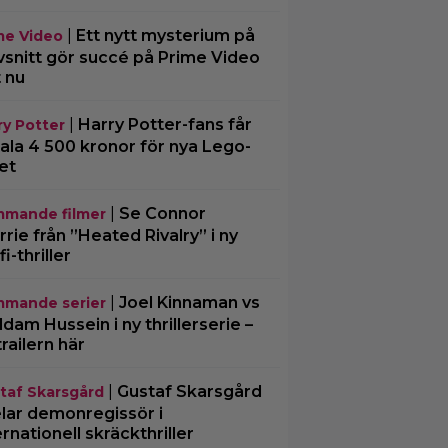
|
Ett nytt mysterium på
me Video
vsnitt gör succé på Prime Video
t nu
|
Harry Potter-fans får
ry Potter
ala 4 500 kronor för nya Lego-
et
|
Se Connor
mande filmer
rrie från ”Heated Rivalry” i ny
fi-thriller
|
Joel Kinnaman vs
mande serier
dam Hussein i ny thrillerserie –
trailern här
|
Gustaf Skarsgård
taf Skarsgård
lar demonregissör i
ernationell skräckthriller