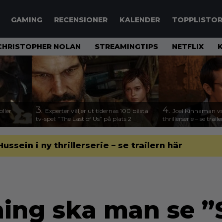
GAMING
RECENSIONER
KALENDER
TOPPLISTO
CHRISTOPHER NOLAN
STREAMINGTIPS
NETFLIX
3.
4.
ller
Experter väljer ut tidernas 100 bästa
Joel Kinnaman vs
tv-spel: ”The Last of Us” på plats 2
thrillerserie – se trail
sein i ny thrillerserie – se trailern här
ning ska man se ”