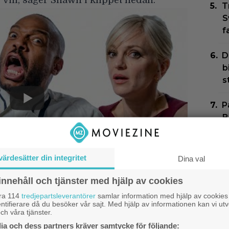
vill, säger Shawn i klippet nedan.
T
S
f
D
b
s
P
B
J
l
värdesätter din integritet
Dina val
”
innehåll och tjänster med hjälp av cookies
I
i rätt (kronologisk) ordning:
åra 114
tredjepartsleverantörer
samlar information med hjälp av cookies
ä
ntifierare då du besöker vår sajt. Med hjälp av informationen kan vi utv
ch våra tjänster.
f
a och dess partners kräver samtycke för följande: