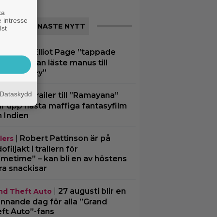
ka
 intresse
SENASTE NYTT
lst
|
Elliot Page ”tappade
aktuellt
an” när han läste manus till
e Odyssey”
Dataskydd
|
Ny trailer till ”Ramayana”
lers
ar upp nästa maffiga fantasyfilm
n Indien
|
Robert Pattinson är på
lers
filjakt i trailern för
imetime” – kan bli en av höstens
ra snackisar
|
27 augusti blir en
nd Theft Auto
nnande dag för alla ”Grand
ft Auto”-fans