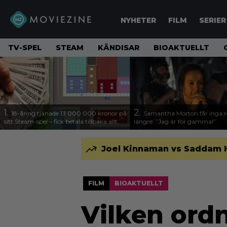
NYHETER
FILM
SERIER
TV-SPEL
STEAM
KÄNDISAR
BIOAKTUELLT
1.
2.
18-åring tjänade 13 000 000 kronor på
Samantha Morton får inga ro
sitt Steam-spel – fick betala tillbaka allt
längre: ”Jag är för gammal”
Joel Kinnaman vs Saddam Hus
FILM
BIOAKTUELLT
Vilken ord