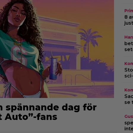
Pri
8 a
jus
Har
bet
set
Kom
Sto
sci-
Kom
Sad
se 
en spännande dag för
t Auto”-fans
Gus
spe
int