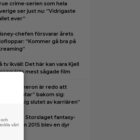
rue crime-serien som hela
verige ser just nu: ”Vidrigaste
allet ever”
isney-chefen försvarar årets
iofloppar: ”Kommer gå bra på
treaming”
å tv ikväll: Det här kan vara Kjell
ergqvists mest sågade film
ames Cameron är redo att
ämna ”Avatar” bakom sig:
Närmar mig slutet av karriären”
kväll på tv: Storslaget fantasy-
 och
ventyr från 2015 blev en dyr
eckla vårt
lopp