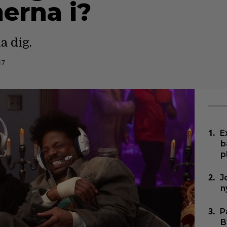
erna i?
a dig.
17
E
b
p
J
n
P
B