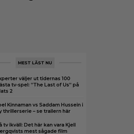
MEST LÄST NU
xperter väljer ut tidernas 100
ästa tv-spel: ”The Last of Us” på
lats 2
oel Kinnaman vs Saddam Hussein i
y thrillerserie – se trailern här
å tv ikväll: Det här kan vara Kjell
ergqvists mest sågade film