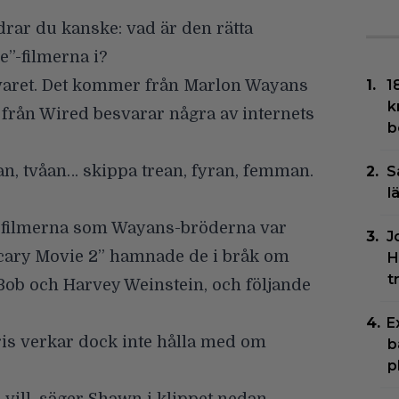
drar du kanske: vad är den rätta
e”-filmerna i?
svaret. Det kommer från
Marlon Wayans
1
k
 från Wired besvarar några av internets
b
ettan, tvåan… skippa trean, fyran, femman.
S
l
a filmerna som Wayans-bröderna var
J
”Scary Movie 2” hamnade de i bråk om
H
t
ob och Harvey Weinstein, och följande
E
is
verkar dock inte hålla med om
b
p