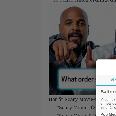
– Se dem i vilken ordning du 
Vi 
Bättre 
Här är Scary Movie-filmerna 
Vi och v
enhetside
”Scary Movie” (2000)
innehåll o
Pop Medi