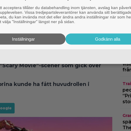
 acceptera tillåter du databehandling inom tjänsten, avslag kan påver
pplevelsen. Vissa tredjepartsleverantörer kan använda sitt berättigade
rbeta, du kan invända mot det eller ändra andra inställningar när som he
 välja "Inställningar" längst ner på sidan.
Bio
and
Inställningar
Godkänn alla
”Th
 den – men publiken dras till ”Scary
Trai
vis
a ”Scary Movie”-scener som gick över
frå
Trai
rina kunde ha fått huvudrollen i
pedo
”Pr
sto
Google
Gra
spä
The