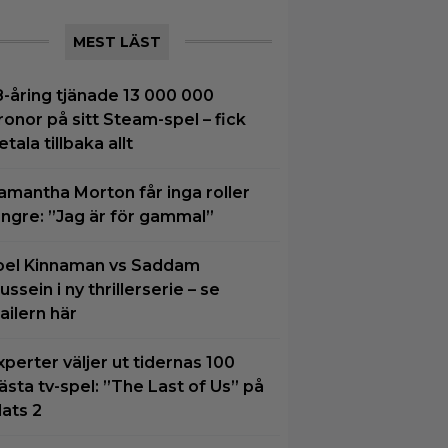
MEST LÄST
8-åring tjänade 13 000 000
ronor på sitt Steam-spel – fick
etala tillbaka allt
amantha Morton får inga roller
ängre: ”Jag är för gammal”
oel Kinnaman vs Saddam
ussein i ny thrillerserie – se
railern här
xperter väljer ut tidernas 100
ästa tv-spel: ”The Last of Us” på
lats 2