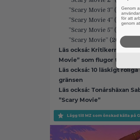
”Scary Movie 2” (2001)
Genom att
”Scary Movie 3” (2003)
användaru
för att a
”Scary Movie 4” (2006)
genom att
”Scary Movie 5” (2013)
”Scary Movie” (2026)
Läs också:
Kritikerna hatar
Movie” som flugor till skit
Läs också:
10 läskigt rolig
gränsen
Läs också:
Tonårshäxan Sab
”Scary Movie”
Lägg till MZ som önskad källa på 