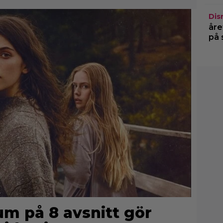
Dis
åre
på 
um på 8 avsnitt gör