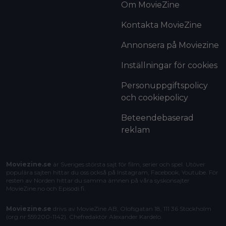
Om MovieZine
Kontakta MovieZine
Annonsera på Moviezine
Inställningar för cookies
Personuppgiftspolicy
och cookiepolicy
Beteendebaserad
reklam
Moviezine.se
är Sveriges största sajt för film, serier och spel. Utöver
populära sajten hittar du oss också på Instagram, Facebook, Youtube. För
resten av Norden hittar du samma ämnen på våra syskonsajter
MovieZine.no
och
Episodi.fi
.
Moviezine.se
drivs av MovieZine AB, Olofsgatan 18, 111 36 Stockholm
(org.nr 559200-1142). Chefredaktör
Alexander Kardelo
.