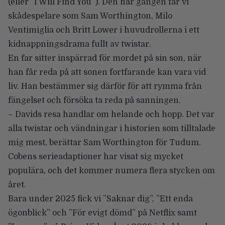
(eller ”I Will Find You”). Den här gången får vi
skådespelare som
Sam Worthington
,
Milo
Ventimiglia
och
Britt Lower
i huvudrollerna i ett
kidnappningsdrama fullt av twistar.
En far sitter inspärrad för mordet på sin son, när
han får reda på att sonen fortfarande kan vara vid
liv. Han bestämmer sig därför för att rymma från
fängelset och försöka ta reda på sanningen.
– Davids resa handlar om helande och hopp. Det var
alla twistar och vändningar i historien som tilltalade
mig mest, berättar Sam Worthington för
Tudum
.
Cobens serieadaptioner har visat sig mycket
populära, och det kommer numera flera stycken om
året.
Bara under 2025 fick vi ”Saknar dig”, ”Ett enda
ögonblick” och ”För evigt dömd” på Netflix samt