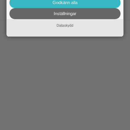
nya komedin: ”Pirret av det förbjudna”
Godkänn alla
Inställningar
Dataskydd