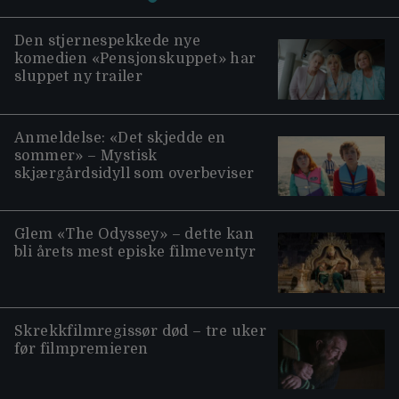
Den stjernespekkede nye
komedien «Pensjonskuppet» har
sluppet ny trailer
Anmeldelse: «Det skjedde en
sommer» – Mystisk
skjærgårdsidyll som overbeviser
Glem «The Odyssey» – dette kan
bli årets mest episke filmeventyr
Skrekkfilmregissør død – tre uker
før filmpremieren