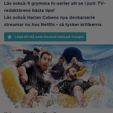
Läs också:
9 grymma tv-serier att se i juni: TV-
redaktörens bästa tips!
Läs också:
Harlan Cobens nya deckarserie
streamar nu hos Netflix – så tycker kritikerna
Lägg till MZ som önskad källa på Google