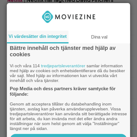
|
Netflix har lagt ned David Finchers
Netflix
amerikanska ”Squid Game”-spinoff
|
När kommer ”Michael 2”?
Kommande filmer
Lionsgate-chefen har ett svar
Vi värdesätter din integritet
Dina val
|
Adam Sandler återförenar
Kommande filmer
Bättre innehåll och tjänster med hjälp av
gänget i ”Grown Ups 3” – delar en första bild
cookies
|
Minnie Driver skadad i otäck bilolycka:
Kändisar
Vi och våra 114
tredjepartsleverantörer
samlar information
”Tacksam att jag lever”
med hjälp av cookies och enhetsidentifierare då du besöker
vår sajt. Med hjälp av informationen kan vi utveckla vårt
innehåll och våra tjänster.
|
Något är väldigt fel i ”Den hemliga
Netflix
Pop Media och dess partners kräver samtycke för
kvinnan” – danska Netflix-thrillern visar upp sig
följande:
Genom att acceptera tillåter du databehandling inom
|
Regissören Gareth Edwards flyr
Jurassic World
tjänsten, avslag kan påverka användarupplevelsen. Vissa
nästa ”Jurassic World” – jakten på ersättare
tredjepartsleverantörer kan använda sitt berättigade intresse
igång
för att arbeta, du kan invända mot det eller ändra andra
inställningar när som helst genom att välja "Inställningar"
längst ner på sidan.
|
Vilhelm Blomgren om otroheten i
Bioaktuellt