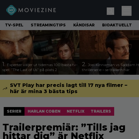
TV-SPEL
STREAMINGTIPS
KÄNDISAR
BIOAKTUELLT
1.
2.
Experter väljer ut tidernas 100 bästa tv-
Joel Kinnaman vs Saddam Hu
spel: ”The Last of Us” på plats 2
thrillerserie – se trailern här
SVT Play har precis lagt till 17 nya filmer –
här är mina 3 bästa tips
SERIER
HARLAN COBEN
NETFLIX
TRAILERS
Trailerpremiär: ”Tills jag
hittar dig” är Netflix