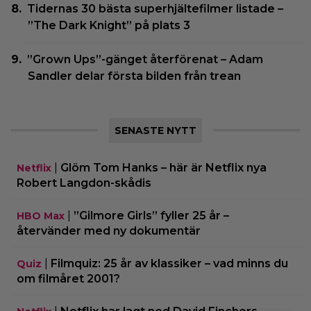
Tidernas 30 bästa superhjältefilmer listade –
”The Dark Knight” på plats 3
”Grown Ups”-gänget återförenat – Adam
Sandler delar första bilden från trean
SENASTE NYTT
|
Glöm Tom Hanks – här är Netflix nya
Netflix
Robert Langdon-skådis
|
”Gilmore Girls” fyller 25 år –
HBO Max
återvänder med ny dokumentär
|
Filmquiz: 25 år av klassiker – vad minns du
Quiz
om filmåret 2001?