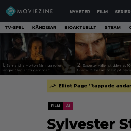
NYHETER
FILM
SERIER
TV-SPEL
KÄNDISAR
BIOAKTUELLT
STEAM
1.
2.
Samantha Morton får inga roller
Experter väljer ut tidernas 1
längre: ”Jag är för gammal”
tv-spel: ”The Last of Us” på plats
Elliot Page ”tappade andan
FILM
AI
Sylvester S