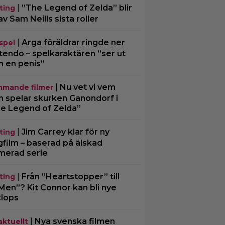
|
”The Legend of Zelda” blir
ting
av Sam Neills sista roller
|
Arga föräldrar ringde ner
spel
tendo – spelkaraktären ”ser ut
 en penis”
|
Nu vet vi vem
mande filmer
 spelar skurken Ganondorf i
e Legend of Zelda”
|
Jim Carrey klar för ny
ting
gfilm – baserad på älskad
merad serie
|
Från ”Heartstopper” till
ting
Men”? Kit Connor kan bli nye
lops
|
Nya svenska filmen
aktuellt