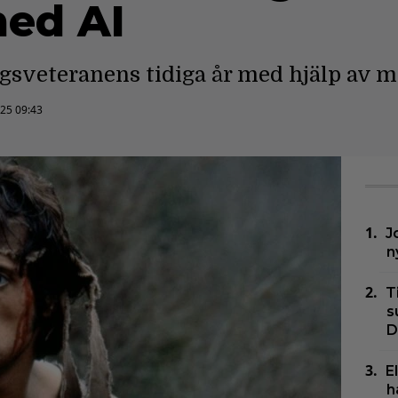
med AI
rigsveteranens tidiga år med hjälp av 
025 09:43
J
n
T
s
D
E
h