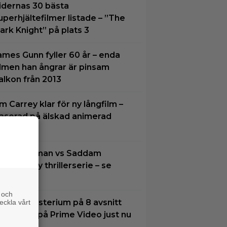
idernas 30 bästa
uperhjältefilmer listade – ”The
ark Knight” på plats 3
ames Gunn fyller 60 år – enda
ilmen han ångrar är pinsam
alkon från 2013
im Carrey klar för ny långfilm –
aserad på älskad animerad
erie
oel Kinnaman vs Saddam
ussein i ny thrillerserie – se
railern här
 och
tt nytt mysterium på 8 avsnitt
eckla vårt
ör succé på Prime Video just nu