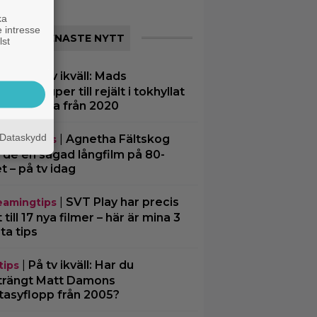
ka
 intresse
SENASTE NYTT
lst
|
På tv ikväll: Mads
tips
kelsen super till rejält i tokhyllat
skt drama från 2020
Dataskydd
|
Agnetha Fältskog
eamingtips
rde en sågad långfilm på 80-
et – på tv idag
|
SVT Play har precis
eamingtips
 till 17 nya filmer – här är mina 3
ta tips
|
På tv ikväll: Har du
tips
trängt Matt Damons
tasyflopp från 2005?