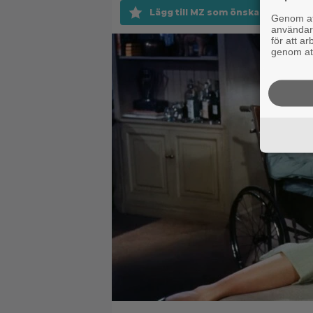
Lägg till MZ som önskad källa på 
Genom att
användaru
för att a
genom att