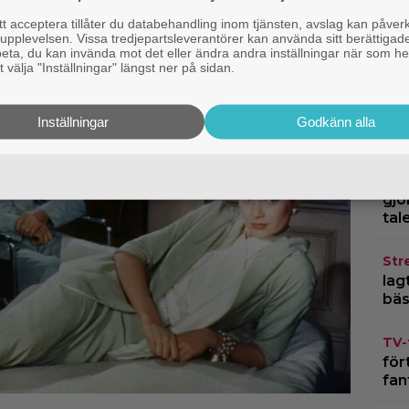
Google
 acceptera tillåter du databehandling inom tjänsten, avslag kan påver
pplevelsen. Vissa tredjepartsleverantörer kan använda sitt berättigade
rbeta, du kan invända mot det eller ändra andra inställningar när som he
 välja "Inställningar" längst ner på sidan.
TV-
Mik
Inställningar
Godkänn alla
dan
Str
gjo
tal
Str
lagt
bäs
TV-
för
fan