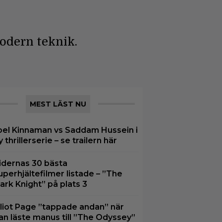
modern teknik.
MEST LÄST NU
oel Kinnaman vs Saddam Hussein i
y thrillerserie – se trailern här
idernas 30 bästa
uperhjältefilmer listade – ”The
ark Knight” på plats 3
lliot Page ”tappade andan” när
an läste manus till ”The Odyssey”