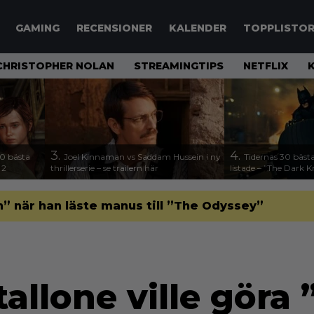
GAMING
RECENSIONER
KALENDER
TOPPLISTO
CHRISTOPHER NOLAN
STREAMINGTIPS
NETFLIX
3.
4.
00 bästa
Joel Kinnaman vs Saddam Hussein i ny
Tidernas 30 bästa
 2
thrillerserie – se trailern här
listade – ”The Dark K
” när han läste manus till ”The Odyssey”
tallone ville gör