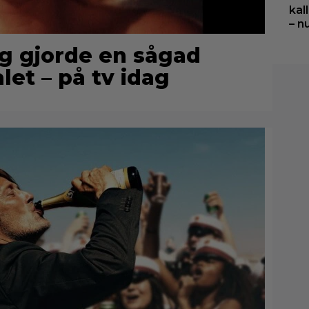
kal
– n
g gjorde en sågad
let – på tv idag