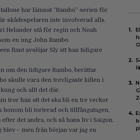
Stallone
har lämnat
”Rambo”
-serien för
är skådespelaren inte involverad alls.
ri Helander stå för regin och Noah
E
h
 som en ung John Rambo.
O
een Rant
avslöjar Sly att han tidigare
S
l
ien om den tidigare Rambo, berättar
mbo skulle vara den trevligaste killen i
N
 kung och allt det där.
G
Z
am tror han att det ska bli en tre veckor
n honom bli torterad och tillfångatagen,
E
fter det andra, och så hans liv i Saigon.
b
p
g blev – men från början var jag en