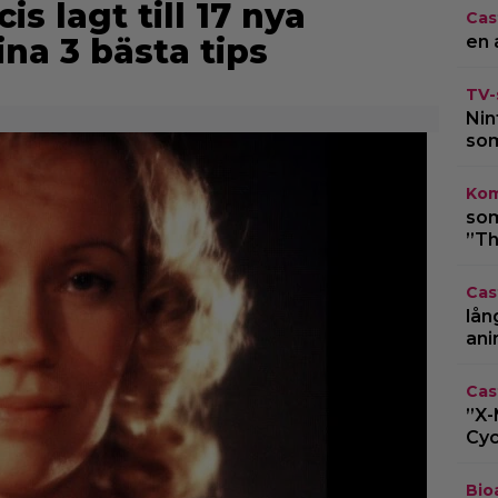
is lagt till 17 nya
Cas
ina 3 bästa tips
en 
TV-
Nin
som
Kom
som
”Th
Cas
lån
ani
Cas
”X-
Cyc
Bio