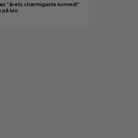
las ”årets charmigaste komedi”
u på bio