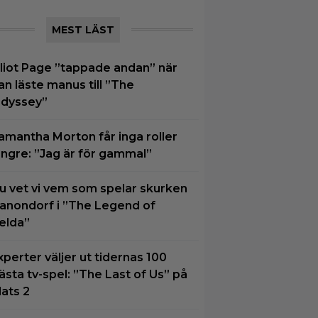
MEST LÄST
lliot Page ”tappade andan” när
an läste manus till ”The
dyssey”
amantha Morton får inga roller
ängre: ”Jag är för gammal”
u vet vi vem som spelar skurken
anondorf i ”The Legend of
elda”
xperter väljer ut tidernas 100
ästa tv-spel: ”The Last of Us” på
lats 2