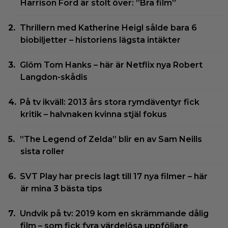
Harrison Ford är stolt över: ”Bra film”
Thrillern med Katherine Heigl sålde bara 6
biobiljetter – historiens lägsta intäkter
Glöm Tom Hanks – här är Netflix nya Robert
Langdon-skådis
På tv ikväll: 2013 års stora rymdäventyr fick
kritik – halvnaken kvinna stjäl fokus
”The Legend of Zelda” blir en av Sam Neills
sista roller
SVT Play har precis lagt till 17 nya filmer – här
är mina 3 bästa tips
Undvik på tv: 2019 kom en skrämmande dålig
film – som fick fyra värdelösa uppföljare