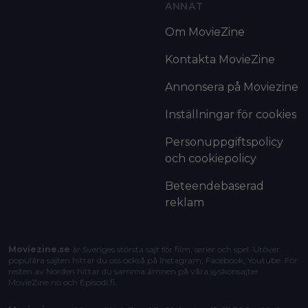
ANNAT
Om MovieZine
Kontakta MovieZine
Annonsera på Moviezine
Inställningar för cookies
Personuppgiftspolicy
och cookiepolicy
Beteendebaserad
reklam
Moviezine.se
är Sveriges största sajt för film, serier och spel. Utöver
populära sajten hittar du oss också på Instagram, Facebook, Youtube. För
resten av Norden hittar du samma ämnen på våra syskonsajter
MovieZine.no
och
Episodi.fi
.