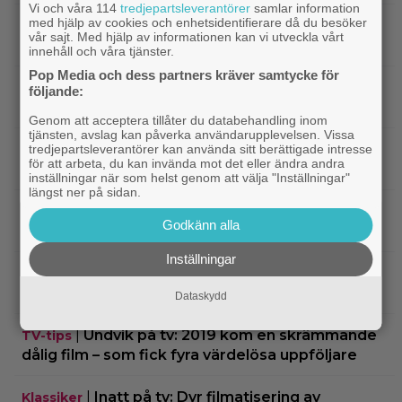
Vi och våra 114
tredjepartsleverantörer
samlar information
med hjälp av cookies och enhetsidentifierare då du besöker
|
Två nya skådisar redo att skapa
HBO Max
vår sajt. Med hjälp av informationen kan vi utveckla vårt
drama i ”Heated Rivalry” säsong 2
innehåll och våra tjänster.
Pop Media och dess partners kräver samtycke för
|
Netflix har stängt in en snubbe i en
Netflix
följande:
reklamskylt – PR-tricket som får LA att titta upp
Genom att acceptera tillåter du databehandling inom
tjänsten, avslag kan påverka användarupplevelsen. Vissa
|
Hör Sveriges märkligaste skratt i
Dokumentär
tredjepartsleverantörer kan använda sitt berättigade intresse
för att arbeta, du kan invända mot det eller ändra andra
trailern till ”Bäst i världen”
inställningar när som helst genom att välja "Inställningar"
längst ner på sidan.
|
Ny milstolpe för ”The Odyssey” –
Bioaktuellt
Godkänn alla
kan bli Nolans mest inkomstbringande film
Inställningar
|
Dwayne Johnson försvarar ”Vaiana”
Disney
efter sågningarna: ”Sånt händer”
Dataskydd
|
Undvik på tv: 2019 kom en skrämmande
TV-tips
dålig film – som fick fyra värdelösa uppföljare
|
Inatt på tv: Dyr filmatisering av
Klassiker