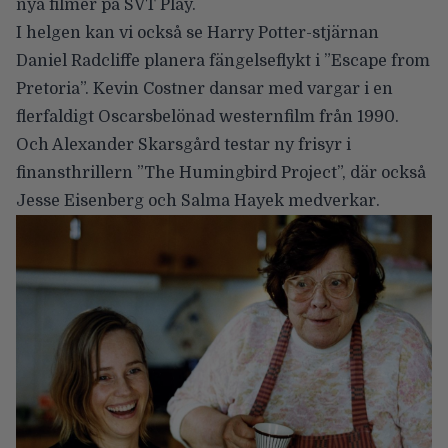
nya filmer på SVT Play.
I helgen kan vi också se Harry Potter-stjärnan
Daniel Radcliffe planera fängelseflykt i ”Escape from
Pretoria”. Kevin Costner dansar med vargar i en
flerfaldigt Oscarsbelönad westernfilm från 1990.
Och Alexander Skarsgård testar ny frisyr i
finansthrillern ”The Humingbird Project”, där också
Jesse Eisenberg och Salma Hayek medverkar.