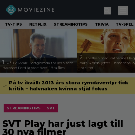
TV-TIPS
NETFLIX
STREAMINGTIPS
TRIVIA
TV-SPEL
2.
Thrillern med Katherine Heigl
1.
På TV ikväll: Bortglömda thrillern som
bara 6 biobiljetter – historiens l
Harrison Ford är stolt över: ”Bra film”
intäkter
På tv ikväll: 2013 års stora rymdäventyr fick
kritik – halvnaken kvinna stjäl fokus
STREAMINGTIPS
SVT
SVT Play har just lagt till
30 nya filmer