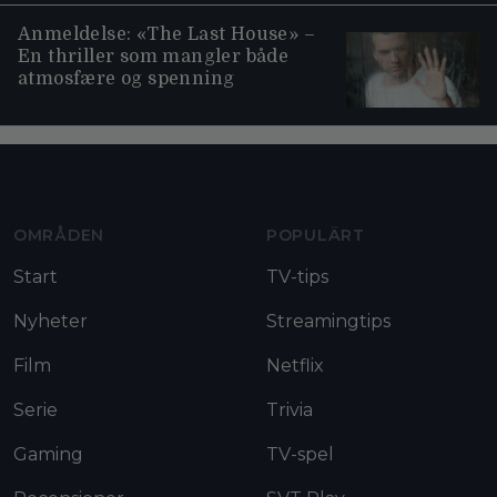
Anmeldelse: «The Last House» –
En thriller som mangler både
atmosfære og spenning
Moviezine footer navigation
OMRÅDEN
POPULÄRT
Start
TV-tips
Nyheter
Streamingtips
Film
Netflix
Serie
Trivia
Gaming
TV-spel