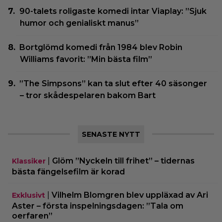
90-talets roligaste komedi intar Viaplay: ”Sjuk
humor och genialiskt manus”
Bortglömd komedi från 1984 blev Robin
Williams favorit: ”Min bästa film”
”The Simpsons” kan ta slut efter 40 säsonger
– tror skådespelaren bakom Bart
SENASTE NYTT
|
Glöm ”Nyckeln till frihet” – tidernas
Klassiker
bästa fängelsefilm är korad
|
Vilhelm Blomgren blev uppläxad av Ari
Exklusivt
Aster – första inspelningsdagen: ”Tala om
oerfaren”