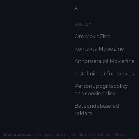
X
ANNAT
Om MovieZine
Kontakta MovieZine
Annonsera på Moviezine
Inställningar för cookies
Personuppgiftspolicy
och cookiepolicy
Beteendebaserad
reklam
Moviezine.se
är Sveriges största sajt för film, serier och spel. Utöver