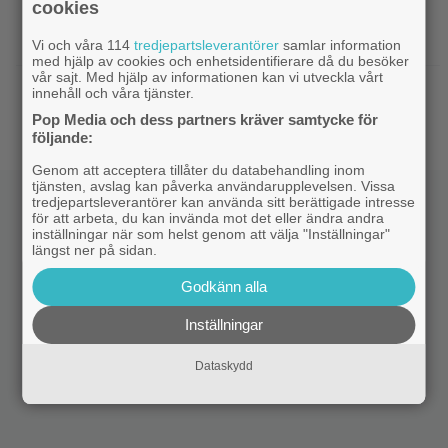
cookies
|
På tv ikväll: Edward Norton gjorde sin
TV-spel
hyllade filmdebut i denna skarpa thriller
Vi och våra 114
tredjepartsleverantörer
samlar information
med hjälp av cookies och enhetsidentifierare då du besöker
vår sajt. Med hjälp av informationen kan vi utveckla vårt
|
Sista säsongen av ”The Witcher”
Fantasy
innehåll och våra tjänster.
försenas – släpps 2027
Pop Media och dess partners kräver samtycke för
följande:
Genom att acceptera tillåter du databehandling inom
tjänsten, avslag kan påverka användarupplevelsen. Vissa
tredjepartsleverantörer kan använda sitt berättigade intresse
för att arbeta, du kan invända mot det eller ändra andra
inställningar när som helst genom att välja "Inställningar"
längst ner på sidan.
Godkänn alla
Inställningar
Dataskydd