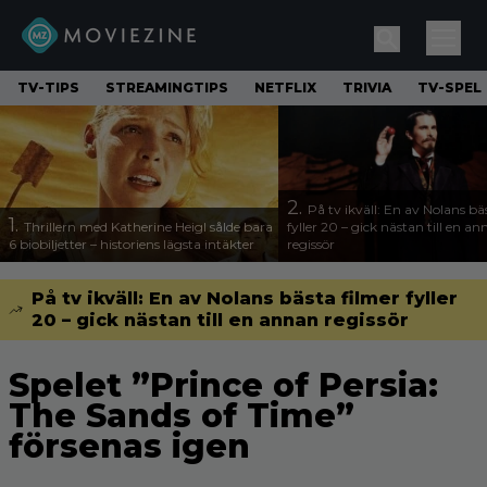
TV-TIPS
STREAMINGTIPS
NETFLIX
TRIVIA
TV-SPEL
2.
På tv ikväll: En av Nolans bä
1.
Thrillern med Katherine Heigl sålde bara
fyller 20 – gick nästan till en a
6 biobiljetter – historiens lägsta intäkter
regissör
På tv ikväll: En av Nolans bästa filmer fyller
20 – gick nästan till en annan regissör
Spelet ”Prince of Persia:
The Sands of Time”
försenas igen