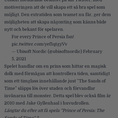
Ubisoft meddelade beslutet på sin Twitter, med
motiveringen att de vill skapa ett så bra spel som
möjligt. Den extratiden som teamet nu får, ger dem
möjligheten att skapa någonting som känns både
nytt och bekant för spelaren.
For every Prince of Persia fan!
pic.twitter.com/yef1qtgyVv
— Ubisoft Nordic (@ubisoftnordic)
February
5, 2021
Spelet handlar om en prins som hittar en magisk
dolk med förmågan att kontrollera tiden, samtidigt
som ett timglass innehållande just ”The Sands of
Time” släpps lös över staden och förvandlar
invånarna till monster. Detta spel blev också film år
2010 med Jake Gyllenhaal i huvudrollen.
Längtar du efter att få spela ”Prince of Persia: The