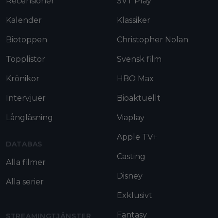
Recensioner
SVT Play
Kalender
Klassiker
Biotoppen
Christopher Nolan
Topplistor
Svensk film
Krönikor
HBO Max
Intervjuer
Bioaktuellt
Långläsning
Viaplay
Apple TV+
DATABAS
Casting
Alla filmer
Disney
Alla serier
Exklusivt
Fantasy
STREAMINGTJÄNSTER