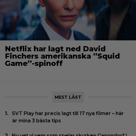
Netflix har lagt ned David
Finchers amerikanska ”Squid
Game”-spinoff
MEST LÄST
SVT Play har precis lagt till 17 nya filmer – här
är mina 3 bästa tips
Nu vet vi vem som spelar skurken Ganondorf i