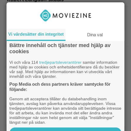
|
”Gilmore Girls” fyller 25 år –
HBO Max
återvänder med ny dokumentär
|
Filmquiz: 25 år av klassiker – vad minns du
Quiz
Vi värdesätter din integritet
Dina val
om filmåret 2001?
Bättre innehåll och tjänster med hjälp av
cookies
|
Netflix har lagt ned David Finchers
Netflix
amerikanska ”Squid Game”-spinoff
Vi och våra 114
tredjepartsleverantörer
samlar information
med hjälp av cookies och enhetsidentifierare då du besöker
vår sajt. Med hjälp av informationen kan vi utveckla vårt
|
När kommer ”Michael 2”?
Kommande filmer
innehåll och våra tjänster.
Lionsgate-chefen har ett svar
Pop Media och dess partners kräver samtycke för
följande:
|
Adam Sandler återförenar
Kommande filmer
Genom att acceptera tillåter du databehandling inom
gänget i ”Grown Ups 3” – delar en första bild
tjänsten, avslag kan påverka användarupplevelsen. Vissa
tredjepartsleverantörer kan använda sitt berättigade intresse
för att arbeta, du kan invända mot det eller ändra andra
|
Minnie Driver skadad i otäck bilolycka:
Kändisar
inställningar när som helst genom att välja "Inställningar"
”Tacksam att jag lever”
längst ner på sidan.