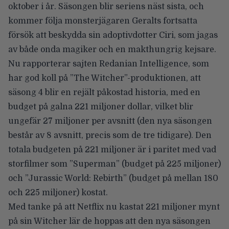
oktober i år. Säsongen blir seriens näst sista, och
kommer följa monsterjägaren Geralts fortsatta
försök att beskydda sin adoptivdotter Ciri, som jagas
av både onda magiker och en makthungrig kejsare.
Nu rapporterar sajten
Redanian Intelligence
, som
har god koll på ”The Witcher”-produktionen, att
säsong 4 blir en rejält påkostad historia, med en
budget på galna
221 miljoner dollar
, vilket blir
ungefär 27 miljoner per avsnitt (den nya säsongen
består av 8 avsnitt, precis som de tre tidigare). Den
totala budgeten på 221 miljoner är i paritet med vad
storfilmer som ”Superman” (budget på 225 miljoner)
och ”Jurassic World: Rebirth” (budget på mellan 180
och 225 miljoner) kostat.
Med tanke på att Netflix nu kastat 221 miljoner mynt
på sin Witcher lär de hoppas att den nya säsongen