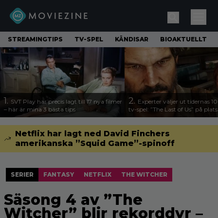
STREAMINGTIPS
TV-SPEL
KÄNDISAR
BIOAKTUELLT
1.
2.
SVT Play har precis lagt till 17 nya filmer
Experter väljer ut tidernas 1
– här är mina 3 bästa tips
tv-spel: ”The Last of Us” på plats
Netflix har lagt ned David Finchers
amerikanska ”Squid Game”-spinoff
SERIER
FANTASY
NETFLIX
THE WITCHER
Säsong 4 av ”The
Witcher” blir rekorddyr –