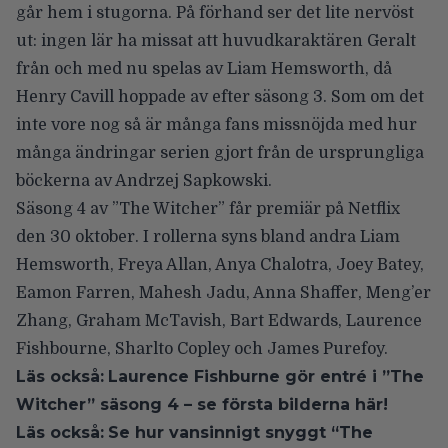
går hem i stugorna. På förhand
ser det lite nervöst
ut
: ingen lär ha missat att huvudkaraktären Geralt
från och med nu spelas av
Liam Hemsworth
, då
Henry Cavill
hoppade av efter säsong 3. Som om det
inte vore nog så är många fans missnöjda med hur
många ändringar serien gjort från de ursprungliga
böckerna av Andrzej Sapkowski.
Säsong 4 av ”The Witcher” får
premiär på Netflix
den 30 oktober
. I rollerna syns bland andra Liam
Hemsworth, Freya Allan, Anya Chalotra, Joey Batey,
Eamon Farren, Mahesh Jadu, Anna Shaffer, Meng’er
Zhang, Graham McTavish, Bart Edwards, Laurence
Fishbourne, Sharlto Copley och James Purefoy.
Läs också:
Laurence Fishburne gör entré i ”The
Witcher” säsong 4 – se första bilderna här!
Läs också:
Se hur vansinnigt snyggt “The