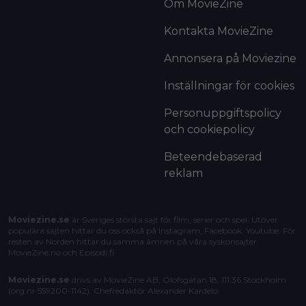
Om MovieZine
Kontakta MovieZine
Annonsera på Moviezine
Inställningar för cookies
Personuppgiftspolicy
och cookiepolicy
Beteendebaserad
reklam
Moviezine.se
är Sveriges största sajt för film, serier och spel. Utöver
populära sajten hittar du oss också på Instagram, Facebook, Youtube. För
resten av Norden hittar du samma ämnen på våra syskonsajter
MovieZine.no
och
Episodi.fi
.
Moviezine.se
drivs av MovieZine AB, Olofsgatan 18, 111 36 Stockholm
(org.nr 559200-1142). Chefredaktör
Alexander Kardelo
.