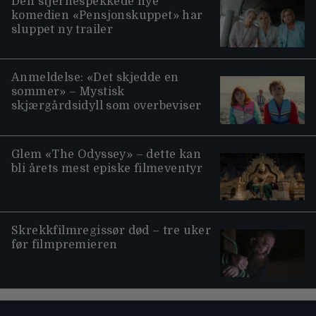
Den stjernespekkede nye
komedien «Pensjonskuppet» har
sluppet ny trailer
Anmeldelse: «Det skjedde en
sommer» – Mystisk
skjærgårdsidyll som overbeviser
Glem «The Odyssey» – dette kan
bli årets mest episke filmeventyr
Skrekkfilmregissør død – tre uker
før filmpremieren
Moviezine footer navigation