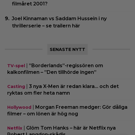
filmåret 2001?
Joel Kinnaman vs Saddam Hussein i ny
thrillerserie – se trailern här
SENASTE NYTT
|
”Borderlands”-regissören om
TV-spel
kalkonfilmen – ”Den tillhörde ingen”
|
3 nya X-Men är redan klara… och det
Casting
ryktas om fler heta namn
|
Morgan Freeman medger: Gör dåliga
Hollywood
filmer – om lönen är hög nog
|
Glöm Tom Hanks – här är Netflix nya
Netflix
Robert Langdon-skådis