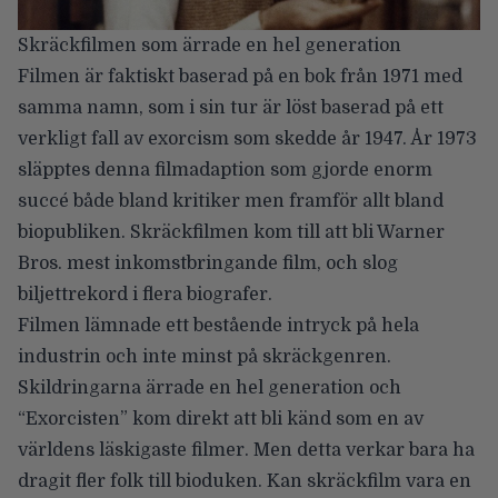
Skräckfilmen som ärrade en hel generation
Filmen är faktiskt baserad på en bok från 1971 med
samma namn, som i sin tur är löst baserad på ett
verkligt fall av exorcism som skedde år 1947. År 1973
släpptes denna filmadaption som gjorde enorm
succé både bland kritiker men framför allt bland
biopubliken. Skräckfilmen kom till att bli Warner
Bros. mest inkomstbringande film, och slog
biljettrekord i flera biografer.
Filmen lämnade ett bestående intryck på hela
industrin och inte minst på skräckgenren.
Skildringarna ärrade en hel generation och
“Exorcisten” kom direkt att bli känd som en av
världens läskigaste filmer. Men detta verkar bara ha
dragit fler folk till bioduken. Kan skräckfilm vara en