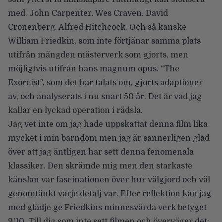
med. John Carpenter. Wes Craven. David
Cronenberg. Alfred Hitchcock. Och så kanske
William Friedkin, som inte förtjänar samma plats
utifrån mängden mästerverk som gjorts, men
möjligtvis utifrån hans magnum opus. “The
Exorcist”, som det har talats om, gjorts adaptioner
av, och analyserats i nu snart 50 år. Det är vad jag
kallar en lyckad operation i rädsla.
Jag vet inte om jag hade uppskattat denna film lika
mycket i min barndom men jag är sannerligen glad
över att jag äntligen har sett denna fenomenala
klassiker. Den skrämde mig men den starkaste
känslan var fascinationen över hur välgjord och väl
genomtänkt varje detalj var. Efter reflektion kan jag
med glädje ge Friedkins minnesvärda verk betyget
9/10. Till dig som inte sett filmen och överväger det: