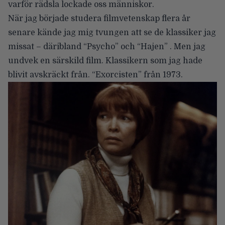
varför rädsla lockade oss människor.
När jag började studera filmvetenskap flera år
senare kände jag mig tvungen att se de klassiker jag
missat – däribland “Psycho” och “Hajen” . Men jag
undvek en särskild film. Klassikern som jag hade
blivit avskräckt från. “Exorcisten” från 1973.