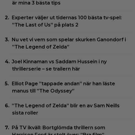
är mina 3 bästa tips
Experter väljer ut tidernas 100 bästa tv-spel:
”The Last of Us” på plats 2
Nu vet vi vem som spelar skurken Ganondorf i
”The Legend of Zelda”
Joel Kinnaman vs Saddam Hussein i ny
thrillerserie – se trailern här
Elliot Page ”tappade andan” när han läste
manus till ”The Odyssey”
”The Legend of Zelda” blir en av Sam Neills
sista roller
På TV ikväll: Bortglömda thrillern som
Harrison Ford är stolt över: ”Bra film”