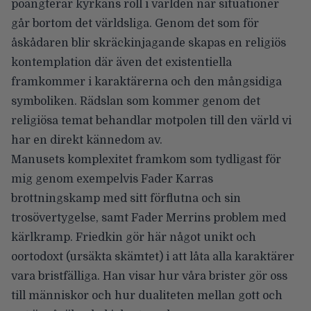
poängterar kyrkans roll i världen när situationer
går bortom det världsliga. Genom det som för
åskådaren blir skräckinjagande skapas en religiös
kontemplation där även det existentiella
framkommer i karaktärerna och den mångsidiga
symboliken. Rädslan som kommer genom det
religiösa temat behandlar motpolen till den värld vi
har en direkt kännedom av.
Manusets komplexitet framkom som tydligast för
mig genom exempelvis Fader Karras
brottningskamp med sitt förflutna och sin
trosövertygelse, samt Fader Merrins problem med
kärlkramp. Friedkin gör här något unikt och
oortodoxt (ursäkta skämtet) i att låta alla karaktärer
vara bristfälliga. Han visar hur våra brister gör oss
till människor och hur dualiteten mellan gott och