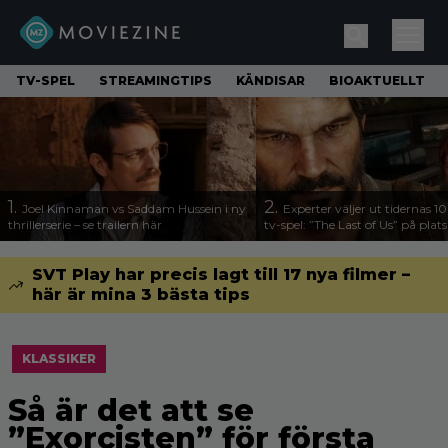
TV-SPEL
STREAMINGTIPS
KÄNDISAR
BIOAKTUELLT
1.
2.
Joel Kinnaman vs Saddam Hussein i ny
Experter väljer ut tidernas 1
thrillerserie – se trailern här
tv-spel: ”The Last of Us” på plats
SVT Play har precis lagt till 17 nya filmer –
här är mina 3 bästa tips
KLASSIKER
Så är det att se
”Exorcisten” för första