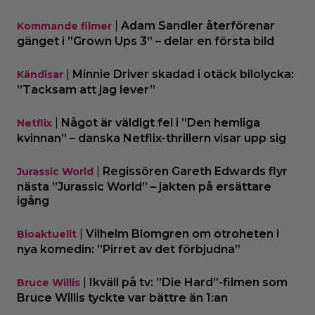
|
Adam Sandler återförenar
Kommande filmer
gänget i ”Grown Ups 3” – delar en första bild
|
Minnie Driver skadad i otäck bilolycka:
Kändisar
”Tacksam att jag lever”
|
Något är väldigt fel i ”Den hemliga
Netflix
kvinnan” – danska Netflix-thrillern visar upp sig
|
Regissören Gareth Edwards flyr
Jurassic World
nästa ”Jurassic World” – jakten på ersättare
igång
|
Vilhelm Blomgren om otroheten i
Bioaktuellt
nya komedin: ”Pirret av det förbjudna”
|
Ikväll på tv: ”Die Hard”-filmen som
Bruce Willis
Bruce Willis tyckte var bättre än 1:an