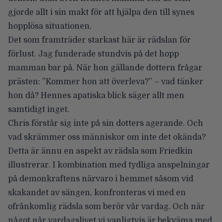
gjorde allt i sin makt för att hjälpa den till synes
hopplösa situationen.
Det som framträder starkast här är rädslan för
förlust. Jag funderade stundvis på det hopp
mamman bar på. När hon gällande dottern frågar
prästen: ”Kommer hon att överleva?” – vad tänker
hon då? Hennes apatiska blick säger allt men
samtidigt inget.
Chris förstår sig inte på sin dotters agerande. Och
vad skrämmer oss människor om inte det okända?
Detta är ännu en aspekt av rädsla som Friedkin
illustrerar. I kombination med tydliga anspelningar
på demonkraftens närvaro i hemmet såsom vid
skakandet av sängen, konfronteras vi med en
ofrånkomlig rädsla som berör vår vardag. Och när
något når vardagslivet vi vanligtvis är bekväma med,