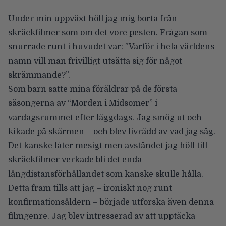
Under min uppväxt höll jag mig borta från
skräckfilmer som om det vore pesten. Frågan som
snurrade runt i huvudet var: ”Varför i hela världens
namn vill man frivilligt utsätta sig för något
skrämmande?”.
Som barn satte mina föräldrar på de första
säsongerna av “Morden i Midsomer” i
vardagsrummet efter läggdags. Jag smög ut och
kikade på skärmen – och blev livrädd av vad jag såg.
Det kanske låter mesigt men avståndet jag höll till
skräckfilmer verkade bli det enda
långdistansförhållandet som kanske skulle hålla.
Detta fram tills att jag – ironiskt nog runt
konfirmationsåldern – började utforska även denna
filmgenre. Jag blev intresserad av att upptäcka