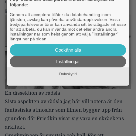
utspelar sig på ett lika dramatiskt vis som dotterns
följande:
gör i filmen…
Genom att acceptera tillåter du databehandling inom
tjänsten, avslag kan påverka användarupplevelsen. Vissa
tredjepartsleverantörer kan använda sitt berättigade intresse
för att arbeta, du kan invända mot det eller ändra andra
inställningar när som helst genom att välja "Inställningar"
längst ner på sidan.
Godkänn alla
Inställningar
Dataskydd
En dissektion av rädsla
Sista aspekten av rädsla jag här vill notera är den
fantastiska atmosfär som filmen bygger upp från
grunden där Friedkin visar sig vara en skräckens
arkitekt.
Omgivningen är smutsig och kall. För att