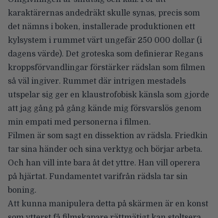
karaktärernas andedräkt skulle synas, precis som
det nämns i boken, installerade produktionen ett
kylsystem i rummet värt ungefär 250 000 dollar (i
dagens värde). Det groteska som definierar Regans
kroppsförvandlingar förstärker rädslan som filmen
så väl ingiver. Rummet där intrigen mestadels
utspelar sig ger en klaustrofobisk känsla som gjorde
att jag gång på gång kände mig försvarslös genom
min empati med personerna i filmen.
Filmen är som sagt en dissektion av rädsla. Friedkin
tar sina händer och sina verktyg och börjar arbeta.
Och han vill inte bara åt det yttre. Han vill operera
på hjärtat. Fundamentet varifrån rädsla tar sin
boning.
Att kunna manipulera detta på skärmen är en konst
som ytterst få filmskapare rättmätigt kan stoltsera