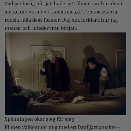
Vad jag insåg när jag hade sett filmen var hur den i
sin grund gör något konstnärligt: Den dissekerar
rädsla i alla dess former. Jag ska förklara hur jag
menar, och inleder från början.
Spänningen ökar steg för steg
Filmen välkomnar mig med ett familjärt ansikte –