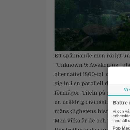
Ett spännande men rörigt u
”Unknown 9: Awakening” utsp
alternativt 1800-tal, där de
sig in i en parallell dimensi
Vi 
förmågor. Titeln på spelet s
en uråldrig civilisation, som
Bättre 
mänsklighetens historia.
Vi och v
enhetside
Men vilka är de och vad är d
innehåll o
Pop Medi