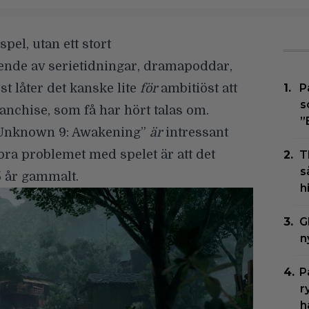
 spel
, utan ett stort
nde av serietidningar, dramapoddar,
t låter det kanske lite
för
ambitiöst att
P
s
ranchise, som få har hört talas om.
”
”Unknown 9: Awakening”
är
intressant
ora problemet med spelet är att det
T
s
 år gammalt.
h
G
n
P
r
h