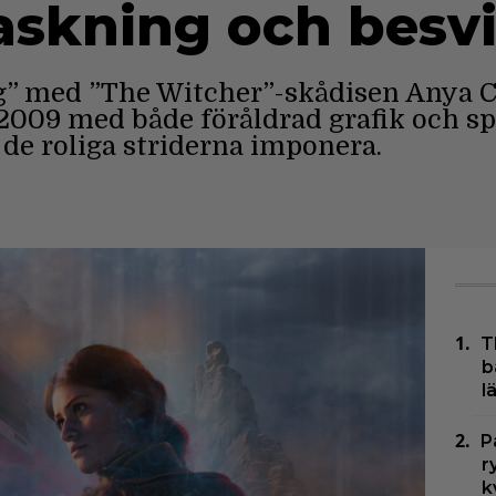
raskning och besv
 med ”The Witcher”-skådisen Anya Ch
 2009 med både föråldrad grafik och s
de roliga striderna imponera.
T
b
l
P
r
k