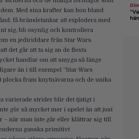
t är striderna och de många förmågor som
Dis
dem. Med sina krafter kan hon bland
”Va
hän
ånd, få bränsletankar att explodera med
nt sig, bli osynlig och kontrollera
 som en jediriddare från Star Wars.
tt det går att ta sig an de flesta
 Mycket handlar om att smyga så länge
igare än i till exempel
”Star Wars
 att plocka fram knytnävarna och de unika
varierade strider blir det tjatigt i
te gör så mycket mer i spelet än att just
 när man inte går eller klättrar sig till
ienderna ganska primitivt