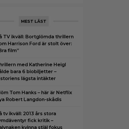
MEST LÄST
å TV ikväll: Bortglömda thrillern
om Harrison Ford är stolt över:
Bra film”
hrillern med Katherine Heigl
ålde bara 6 biobiljetter –
istoriens lägsta intäkter
löm Tom Hanks – här är Netflix
ya Robert Langdon-skådis
å tv ikväll: 2013 års stora
ymdäventyr fick kritik –
alvnaken kvinna stjäl fokus