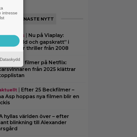
ka
 intresse
lst
SENASTE NYTT
|
Nu på Viaplay:
eamingtips
iliserat våld och gapskratt” i
rutsägbar thriller från 2008
Dataskydd
|
3 nya filmer på Netflix:
lix
arsvinnaren från 2025 klättrar
topplistan
|
Efter 25 Beckfilmer –
aktuellt
a Asp hoppas nya filmen blir en
ckis
A hyllas världen över – efter
ljant blinkning till Alexander
rsgård