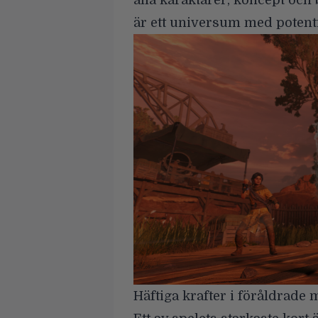
alla karaktärer, koncept och 
är ett universum med potenti
Häftiga krafter i föråldrade 