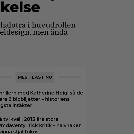
ikelse
alotra i huvudrollen
peldesign, men ändå
MEST LÄST NU
hrillern med Katherine Heigl sålde
ara 6 biobiljetter – historiens
ägsta intäkter
å tv ikväll: 2013 års stora
ymdäventyr fick kritik – halvnaken
vinna stjäl fokus