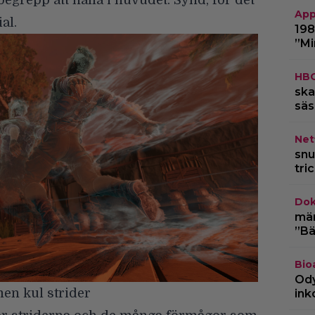
begrepp att hålla i huvudet. Synd, för det
App
al.
198
”Mi
HB
ska
säs
Netf
snu
tri
Dok
märk
”Bä
Bio
Ody
men kul strider
ink