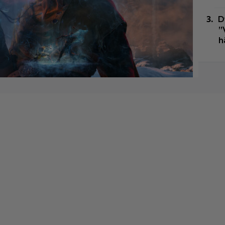
D
”
h