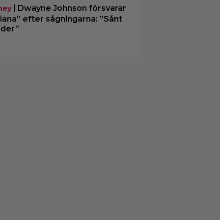
|
Dwayne Johnson försvarar
ney
iana” efter sågningarna: ”Sånt
der”