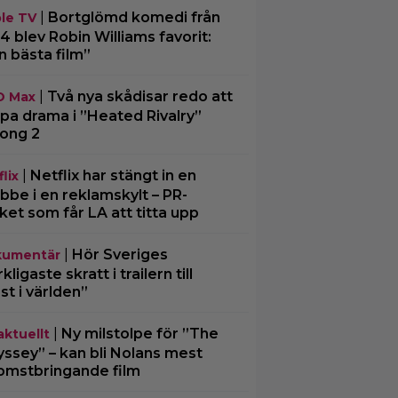
|
Bortglömd komedi från
le TV
4 blev Robin Williams favorit:
n bästa film”
|
Två nya skådisar redo att
O Max
pa drama i ”Heated Rivalry”
ong 2
|
Netflix har stängt in en
lix
bbe i en reklamskylt – PR-
cket som får LA att titta upp
|
Hör Sveriges
umentär
ligaste skratt i trailern till
st i världen”
|
Ny milstolpe för ”The
aktuellt
ssey” – kan bli Nolans mest
omstbringande film