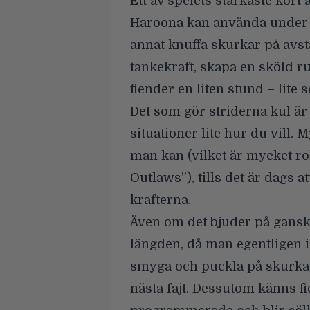
Ett av spelets starkaste kor
Haroona kan använda under 
annat knuffa skurkar på avst
tankekraft, skapa en sköld ru
fiender en liten stund – lite
Det som gör striderna kul är a
situationer lite hur du vill.
man kan (vilket är mycket rol
Outlaws”
), tills det är dags
krafterna.
Även om det bjuder på ganska 
längden, då man egentligen in
smyga och puckla på skurkar –
nästa fajt. Dessutom känns f