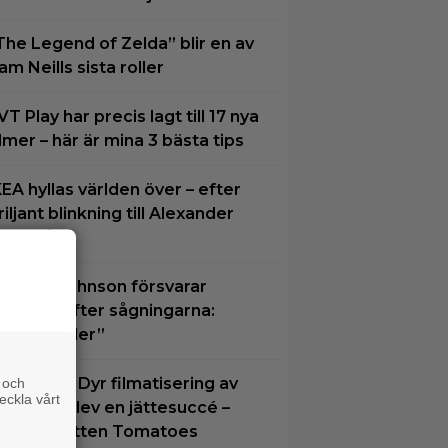
The Legend of Zelda” blir en av
am Neills sista roller
VT Play har precis lagt till 17 nya
ilmer – här är mina 3 bästa tips
KEA hyllas världen över – efter
riljant blinkning till Alexander
karsgård
wayne Johnson försvarar
Vaiana” efter sågningarna:
Sånt händer”
natt på tv: Dyr filmatisering av
 och
eckla vårt
lassiker blev en jättesuccé –
7% på Rotten Tomatoes