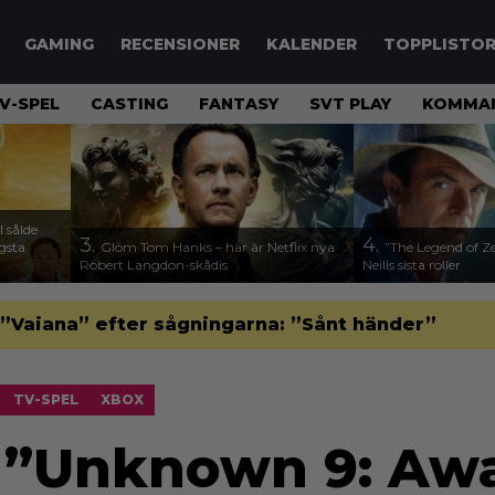
GAMING
RECENSIONER
KALENDER
TOPPLISTO
V-SPEL
CASTING
FANTASY
SVT PLAY
KOMMAN
 sålde
3.
4.
ägsta
Glöm Tom Hanks – här är Netflix nya
”The Legend of Ze
Robert Langdon-skådis
Neills sista roller
”Vaiana” efter sågningarna: ”Sånt händer”
TV-SPEL
XBOX
 ”Unknown 9: Aw