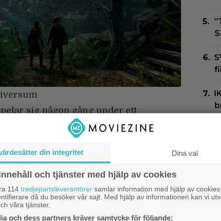
”
S
S
f
I
niversum
b
elar sig någon gång under ett
S
t finns människor som har förmågan att ge
D
on kallad Fold och använda speciella
värdesätter din integritet
”
Dina val
yftar på en grupp odödliga individer från
”
 har utnyttjat dimensionen för att styra
innehåll och tjänster med hjälp av cookies
I
åra 114
tredjepartsleverantörer
samlar information med hjälp av cookies
ntifierare då du besöker vår sajt. Med hjälp av informationen kan vi utv
k
eras nästa steg?
ch våra tjänster.
9
a och dess partners kräver samtycke för följande: