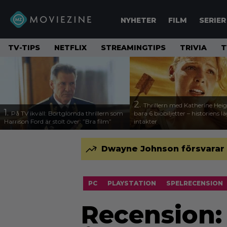
NYHETER
FILM
SERIER
TV-TIPS
NETFLIX
STREAMINGTIPS
TRIVIA
T
2.
Thrillern med Katherine Heigl
1.
På TV ikväll: Bortglömda thrillern som
bara 6 biobiljetter – historiens l
Harrison Ford är stolt över: ”Bra film”
intäkter
Dwayne Johnson försvarar 
PC
PLAYSTATION
SPELRECENSION
Recension: