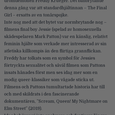
drömdemonen Freddy Krueger. Det banbrytande
denna gång var att standardhjältinnan – The Final
Girl – ersatts av en tonårspojke.
Inte nog med att det bytet var normbrytande nog –
filmens final boy Jessie (spelad av homosexuella
skådespelaren Mark Patton) var en känslig, relativt
feminin hjälte som verkade mer intresserad av sin
atletiska killkompis än den flirtiga grannflickan.
Freddy har tolkats som en symbol för Jessies
förtryckta sexualitet och såväl filmen som Pattons
insats hånades först men ses idag mer som en
modig queer-klassiker som vågade sticka ut.
Filmens och Pattons tumultartade historia har till
och med skildrats i den fascinerande
dokumentären, ”Scream, Queen! My Nightmare on
Elm Street” (2019).