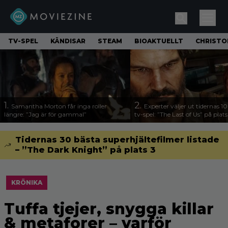
TV-SPEL
KÄNDISAR
STEAM
BIOAKTUELLT
CHRISTO
1.
2.
Samantha Morton får inga roller
Experter väljer ut tidernas 1
längre: ”Jag är för gammal”
tv-spel: ”The Last of Us” på plats
Tidernas 30 bästa superhjältefilmer listade
– ”The Dark Knight” på plats 3
KRÖNIKA
Tuffa tjejer, snygga killar
& metaforer – varför