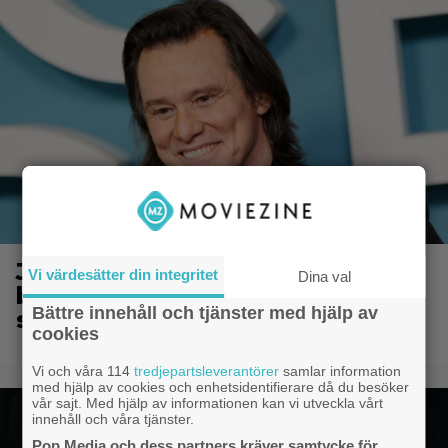
Jim Carrey klar för ny långfilm –
Vi värdesätter din integritet
Dina val
baserad på älskad animerad
Bättre innehåll och tjänster med hjälp av
serie
cookies
Vi och våra 114
tredjepartsleverantörer
samlar information
med hjälp av cookies och enhetsidentifierare då du besöker
vår sajt. Med hjälp av informationen kan vi utveckla vårt
innehåll och våra tjänster.
Pop Media och dess partners kräver samtycke för