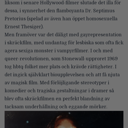
liksom i senare Hollywood-filmer slutade det illa för
dessa, i synnerhet den flamboyanta Dr. Septimus
Pretorius (spelad av även han öppet homosexuella
Ernest Thesiger).
Men framöver var det dåligt med gayrepresentation
i skräckfilm, med undantag för lesbiska som ofta fick
agera sexiga monster i vampyrfilmer. I och med
queer-revolutionen, som Stonewall-upproret 1969
tog hbtq-folket mer plats och krävde rättigheter. I
det ingick självklart bioupplevelsen och att få njuta
av magisk film. Med förlöjligande stereotyper i
komedier och tragiska gestaltningar i dramer så
blev ofta skräckfilmen en perfekt blandning av
tacksam underhållning och eggande mörker.