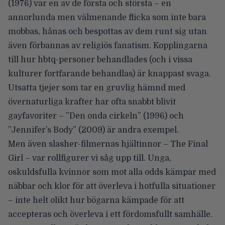
(1976) var en av de första och största – en
annorlunda men välmenande flicka som inte bara
mobbas, hånas och bespottas av dem runt sig utan
även förbannas av religiös fanatism. Kopplingarna
till hur hbtq-personer behandlades (och i vissa
kulturer fortfarande behandlas) är knappast svaga.
Utsatta tjejer som tar en gruvlig hämnd med
övernaturliga krafter har ofta snabbt blivit
gayfavoriter – ”Den onda cirkeln” (1996) och
”Jennifer’s Body” (2009) är andra exempel.
Men även slasher-filmernas hjältinnor – The Final
Girl – var rollfigurer vi såg upp till. Unga,
oskuldsfulla kvinnor som mot alla odds kämpar med
näbbar och klor för att överleva i hotfulla situationer
– inte helt olikt hur bögarna kämpade för att
accepteras och överleva i ett fördomsfullt samhälle.