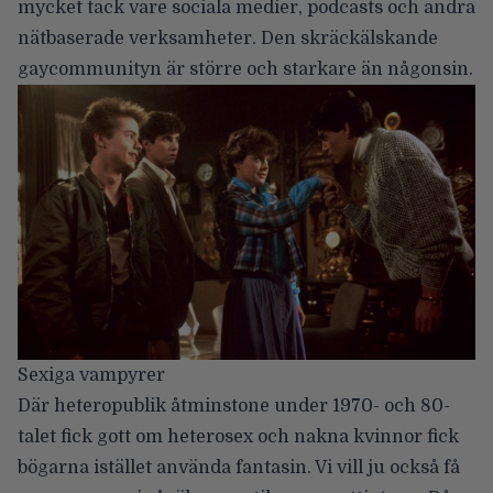
mycket tack vare sociala medier, podcasts och andra
nätbaserade verksamheter. Den skräckälskande
gaycommunityn är större och starkare än någonsin.
Sexiga vampyrer
Där heteropublik åtminstone under 1970- och 80-
talet fick gott om heterosex och nakna kvinnor fick
bögarna istället använda fantasin. Vi vill ju också få