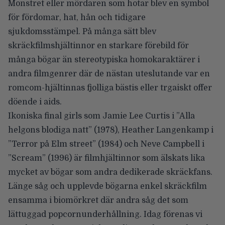
Monstret eller mördaren som hotar blev en symbol
för fördomar, hat, hån och tidigare
sjukdomsstämpel. På många sätt blev
skräckfilmshjältinnor en starkare förebild för
många bögar än stereotypiska homokaraktärer i
andra filmgenrer där de nästan uteslutande var en
romcom-hjältinnas fjolliga bästis eller trgaiskt offer
döende i aids.
Ikoniska final girls som Jamie Lee Curtis i ”Alla
helgons blodiga natt” (1978), Heather Langenkamp i
”Terror på Elm street” (1984) och Neve Campbell i
”Scream” (1996) är filmhjältinnor som älskats lika
mycket av bögar som andra dedikerade skräckfans.
Länge såg och upplevde bögarna enkel skräckfilm
ensamma i biomörkret där andra såg det som
lättuggad popcornunderhållning. Idag förenas vi