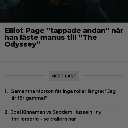
Elliot Page ”tappade andan” när
han läste manus till ”The
Odyssey”
MEST LÄST
Samantha Morton får inga roller längre: ”Jag
är för gammal”
Joel Kinnaman vs Saddam Hussein i ny
thrillerserie – se trailern här