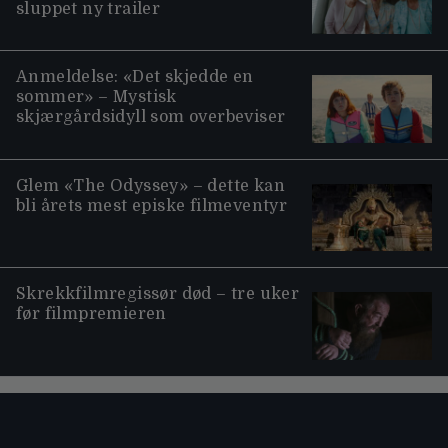
sluppet ny trailer
Anmeldelse: «Det skjedde en
sommer» – Mystisk
skjærgårdsidyll som overbeviser
Glem «The Odyssey» – dette kan
bli årets mest episke filmeventyr
Skrekkfilmregissør død – tre uker
før filmpremieren
Moviezine footer navigation