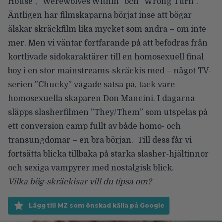
House”, ”Werewolves Within” och ”Wrong Turn”.
Äntligen har filmskaparna börjat inse att bögar
älskar skräckfilm lika mycket som andra – om inte
mer. Men vi väntar fortfarande på att befodras från
kortlivade sidokaraktärer till en homosexuell final
boy i en stor mainstreams-skräckis med – något TV-
serien ”Chucky” vågade satsa på, tack vare
homosexuella skaparen Don Mancini. I dagarna
släpps slasherfilmen ”They/Them” som utspelas på
ett conversion camp fullt av både homo- och
transungdomar – en bra början. Till dess får vi
fortsätta blicka tillbaka på starka slasher-hjältinnor
och sexiga vampyrer med nostalgisk blick.
Vilka bög-skräckisar vill du tipsa om?
Lägg till MZ som önskad källa på Google