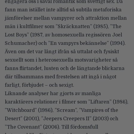
engagera oss i såväl romantik som svettigt sex. Då
fann man istället inte alltid så subtila metaforiska
jämförelser mellan vampyrer och attraktion mellan
män i kultfilmer som ”Skräcknatten” (1985), ”The
Lost Boys” (1987, av homosexuella regissören Joel
Schumacher) och ”En vampyrs bekännelse” (1994).
Även om det var långt ifrån så uttalat och fysiskt
sexuellt som i heterosexuella motsvarigheter så
fanns flirtandet, lusten och de längtande blickarna
där tillsammans med frestelsen att ingå i något
farligt, förbjudet – och sexigt.
Liknande analyser har gjorts av manliga
karaktärers relationer i filmer som ”Liftaren” (1986),
”Witchboard” (1986), ”Scream”, ”Vampires of the
Desert” (2001), ”Jeepers Creepers II” (2003) och
”The Covenant” (2006). Till fördomsfull