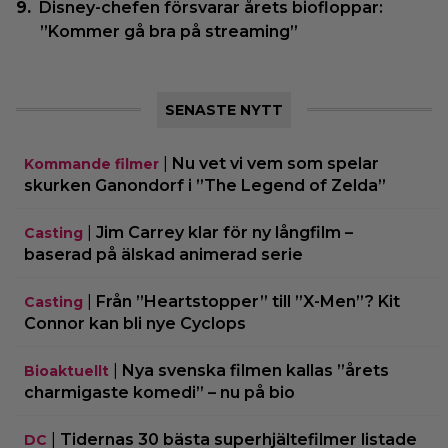
Disney-chefen försvarar årets biofloppar:
”Kommer gå bra på streaming”
SENASTE NYTT
|
Nu vet vi vem som spelar
Kommande filmer
skurken Ganondorf i ”The Legend of Zelda”
|
Jim Carrey klar för ny långfilm –
Casting
baserad på älskad animerad serie
|
Från ”Heartstopper” till ”X-Men”? Kit
Casting
Connor kan bli nye Cyclops
|
Nya svenska filmen kallas ”årets
Bioaktuellt
charmigaste komedi” – nu på bio
|
Tidernas 30 bästa superhjältefilmer listade
DC