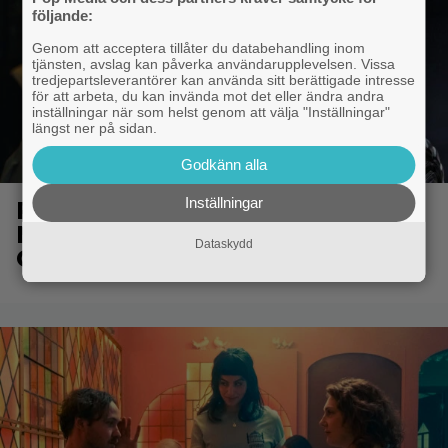
följande:
Genom att acceptera tillåter du databehandling inom
tjänsten, avslag kan påverka användarupplevelsen. Vissa
tredjepartsleverantörer kan använda sitt berättigade intresse
för att arbeta, du kan invända mot det eller ändra andra
inställningar när som helst genom att välja "Inställningar"
längst ner på sidan.
Godkänn alla
Inställningar
Från ”Heartstopper” till ”X-
Men”? Kit Connor kan bli nye
Dataskydd
Cyclops