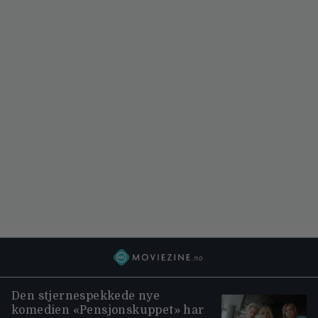
Den stjernespekkede nye
komedien «Pensjonskuppet» har