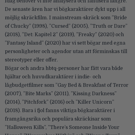
Idag behöver vi inte analysera och fantisera längre.
De senaste åren har vi bögkaraktärer dykt upp i all
möjlig skräckfilm. I mainstream-skräck som ”Bride
of Chucky” (1998), ”Cursed” (2005), ”Truth or Dare”
(2018), ”Det: Kapitel 2” (2019), ”Freaky” (2020) och
”Fantasy Island” (2020) har vi sett bögar med egna
personligheter och agendor utan att förminskas till
stereotyper eller offer.
Bögar och andra hbtq-personer har fått vara både
hjältar och huvudkaraktärer i indie- och
lågbudgetfilmer som ”Gay Bed & Breakfast of Terror
(2007), ”Bite Marks” (2011), ”Kissing Darkness”
(2014), ”Pitchfork” (2016) och ”Killer Unicorn”
(2018). Bara i fjol fanns viktiga bögkaraktärer i
framgångsrika och populära skräckisar som
”Halloween Kills”, ”There’s Someone Inside Your