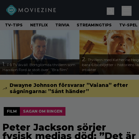
TV-TIPS
NETFLIX
TRIVIA
STREAMINGTIPS
TV-SPEL
2.
Thrillern med Katherine Heigl
1.
På TV ikväll: Bortglömda thrillern som
bara 6 biobiljetter – historiens l
Harrison Ford är stolt över: ”Bra film”
intäkter
Dwayne Johnson försvarar ”Vaiana” efter
sågningarna: ”Sånt händer”
FILM
SAGAN OM RINGEN
Peter Jackson sörjer
fysisk medias död: ”Det är