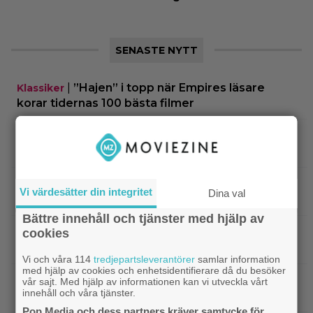
SENASTE NYTT
|
”Hajen” i topp när Empires läsare
Klassiker
korar tidernas 100 bästa filmer
|
”Svärtan”-stjärnan Linus Rogsgård om
Exklusivt
sina favoritserier: ”En av de bästa…”
|
Nu på Viaplay: ”Stiliserat våld och
Streamingtips
Vi värdesätter din integritet
Dina val
gapskratt” i oförutsägbar thriller från 2008
Bättre innehåll och tjänster med hjälp av
|
3 nya filmer på Netflix: Oscarsvinnaren
Netflix
cookies
från 2025 klättrar på topplistan
Vi och våra 114
tredjepartsleverantörer
samlar information
med hjälp av cookies och enhetsidentifierare då du besöker
|
Efter 25 Beckfilmer – Anna Asp
Bioaktuellt
vår sajt. Med hjälp av informationen kan vi utveckla vårt
innehåll och våra tjänster.
hoppas nya filmen blir en snackis
Pop Media och dess partners kräver samtycke för