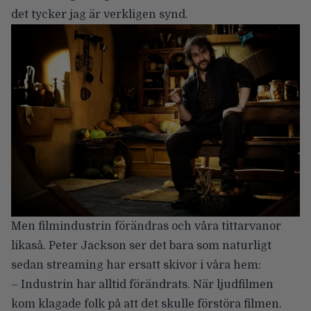
det tycker jag är verkligen synd.
Men filmindustrin förändras
och våra tittarvanor
likaså. Peter Jackson ser det bara som naturligt
sedan streaming har ersatt skivor i våra hem:
– Industrin har alltid förändrats. När ljudfilmen
kom klagade folk på att det skulle förstöra filmen.