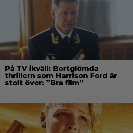
På TV ikväll: Bortglömda
thrillern som Harrison Ford är
stolt över: ”Bra film”