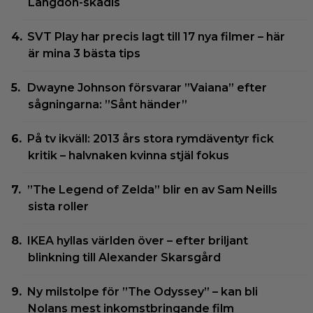
Langdon-skådis
SVT Play har precis lagt till 17 nya filmer – här
är mina 3 bästa tips
Dwayne Johnson försvarar ”Vaiana” efter
sågningarna: ”Sånt händer”
På tv ikväll: 2013 års stora rymdäventyr fick
kritik – halvnaken kvinna stjäl fokus
”The Legend of Zelda” blir en av Sam Neills
sista roller
IKEA hyllas världen över – efter briljant
blinkning till Alexander Skarsgård
Ny milstolpe för ”The Odyssey” – kan bli
Nolans mest inkomstbringande film