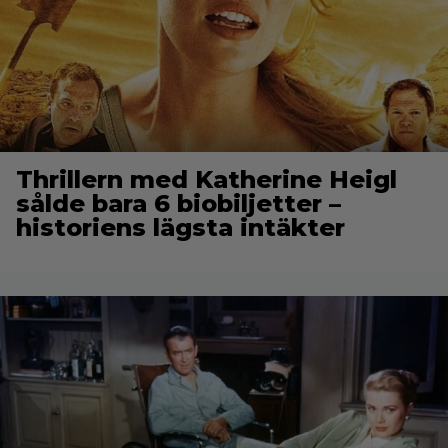
Thrillern med Katherine Heigl
sålde bara 6 biobiljetter –
historiens lägsta intäkter