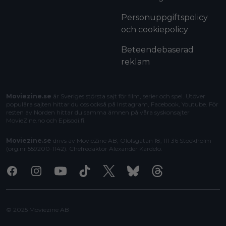
Personuppgiftspolicy
och cookiepolicy
Beteendebaserad
reklam
Moviezine.se
är Sveriges största sajt för film, serier och spel. Utöver
populära sajten hittar du oss också på Instagram, Facebook, Youtube. För
resten av Norden hittar du samma ämnen på våra syskonsajter
MovieZine.no
och
Episodi.fi
.
Moviezine.se
drivs av MovieZine AB, Olofsgatan 18, 111 36 Stockholm
(org.nr 559200-1142). Chefredaktör
Alexander Kardelo
.
Facebook
Instagram
Youtube
Tiktok
X
Bluesky
Threads
© 2025 Moviezine AB