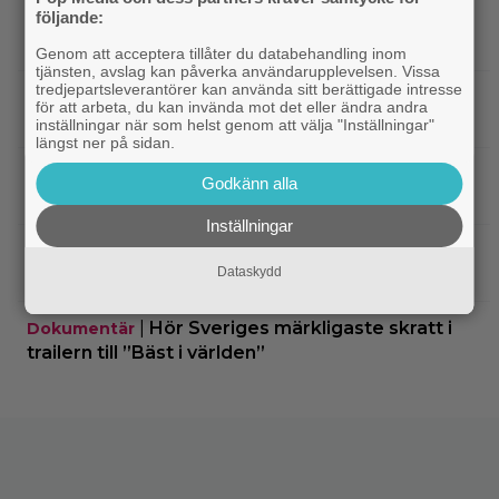
följande:
IKEA hyllas världen över – efter briljant blinkning
till Alexander Skarsgård
Genom att acceptera tillåter du databehandling inom
tjänsten, avslag kan påverka användarupplevelsen. Vissa
tredjepartsleverantörer kan använda sitt berättigade intresse
|
Bortglömd komedi från 1984 blev
Apple TV
för att arbeta, du kan invända mot det eller ändra andra
Robin Williams favorit: ”Min bästa film”
inställningar när som helst genom att välja "Inställningar"
längst ner på sidan.
|
Två nya skådisar redo att skapa
HBO Max
Godkänn alla
drama i ”Heated Rivalry” säsong 2
Inställningar
|
Netflix har stängt in en snubbe i en
Netflix
Dataskydd
reklamskylt – PR-tricket som får LA att titta upp
|
Hör Sveriges märkligaste skratt i
Dokumentär
trailern till ”Bäst i världen”