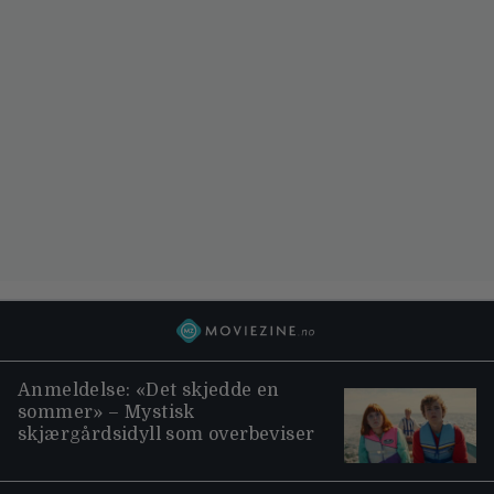
Anmeldelse: «Det skjedde en
sommer» – Mystisk
skjærgårdsidyll som overbeviser