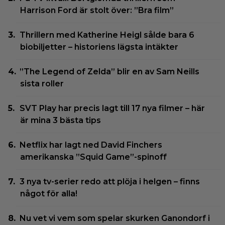
Harrison Ford är stolt över: ”Bra film”
Thrillern med Katherine Heigl sålde bara 6
biobiljetter – historiens lägsta intäkter
”The Legend of Zelda” blir en av Sam Neills
sista roller
SVT Play har precis lagt till 17 nya filmer – här
är mina 3 bästa tips
Netflix har lagt ned David Finchers
amerikanska ”Squid Game”-spinoff
3 nya tv-serier redo att plöja i helgen – finns
något för alla!
Nu vet vi vem som spelar skurken Ganondorf i