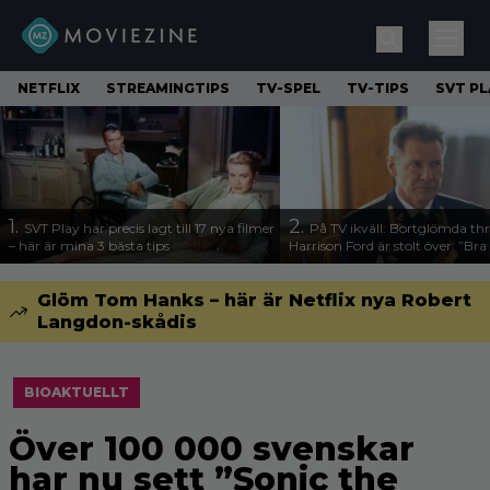
NETFLIX
STREAMINGTIPS
TV-SPEL
TV-TIPS
SVT PL
1.
2.
SVT Play har precis lagt till 17 nya filmer
På TV ikväll: Bortglömda thr
– här är mina 3 bästa tips
Harrison Ford är stolt över: ”Bra
Glöm Tom Hanks – här är Netflix nya Robert
Langdon-skådis
BIOAKTUELLT
Över 100 000 svenskar
har nu sett ”Sonic the