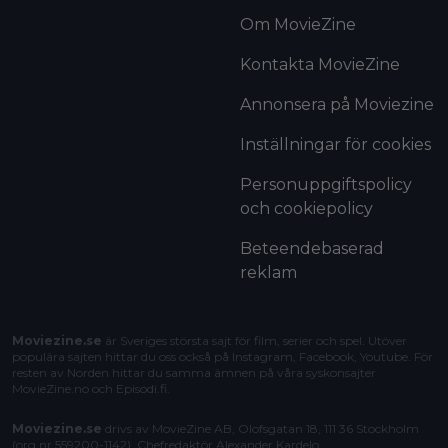
Om MovieZine
Kontakta MovieZine
Annonsera på Moviezine
Inställningar för cookies
Personuppgiftspolicy
och cookiepolicy
Beteendebaserad
reklam
Moviezine.se
är Sveriges största sajt för film, serier och spel. Utöver
populära sajten hittar du oss också på Instagram, Facebook, Youtube. För
resten av Norden hittar du samma ämnen på våra syskonsajter
MovieZine.no
och
Episodi.fi
.
Moviezine.se
drivs av MovieZine AB, Olofsgatan 18, 111 36 Stockholm
(org.nr 559200-1142). Chefredaktör
Alexander Kardelo
.