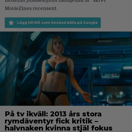
lättsmält julsäsongens familjefilm är” skrev
MovieZines recensent.
Lägg till MZ som önskad källa på Google
På tv ikväll: 2013 års stora
rymdäventyr fick kritik –
halvnaken kvinna stjäl fokus