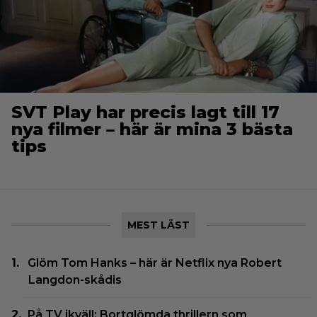
SVT Play har precis lagt till 17
nya filmer – här är mina 3 bästa
tips
MEST LÄST
Glöm Tom Hanks – här är Netflix nya Robert
Langdon-skådis
På TV ikväll: Bortglömda thrillern som