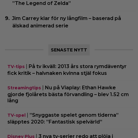
”The Legend of Zelda”
Jim Carrey klar för ny långfilm – baserad på
älskad animerad serie
SENASTE NYTT
|
På tv ikväll: 2013 års stora rymdäventyr
TV-tips
fick kritik – halvnaken kvinna stjäl fokus
|
Nu på Viaplay: Ethan Hawke
Streamingtips
gjorde fjolårets bästa förvandling – blev 1.52 cm
lång
|
”Snyggaste spelet genom tiderna”
TV-spel
släpptes 2020: ”Fantastisk spelvärld”
|
3 nya tv-serier redo att plöja i
Disney Plus