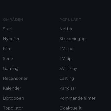
Moviezine footer navigation
OMRÅDEN
POPULÄRT
Start
Netflix
Nyheter
Streamingtips
Film
TV-spel
Serie
TV-tips
Gaming
SVT Play
Recensioner
Casting
Kalender
Kändisar
Biotoppen
Kommande filmer
Topplistor
Bioaktuellt