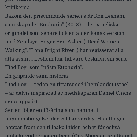
kritikerna.
Bakom den prisvinnande serien står
Ron Leshem
,
som skapade ”Euphoria” (2012) – det israeliska
originalet som senare fick en amerikansk version
med Zendaya.
Hagar Ben-Asher
(”Dead Women
Walking”, ”Long Bright River”) har regisserat alla
åtta avsnitt. Leshem har tidigare beskrivit sin serie
”Bad Boy” som ”nästa Euphoria”.
En gripande sann historia
”Bad Boy” – redan en tittarsuccé i hemlandet Israel
– är delvis inspirerad av medskaparen
Daniel Chens
egna uppväxt.
Serien följer en 13-åring som hamnat i
ungdomsfängelse, där våld är vardag. Handlingen
hoppar fram och tillbaka i tiden och vi får också
möta huvudpersonen Dean (
Guy Manster
och Daniel