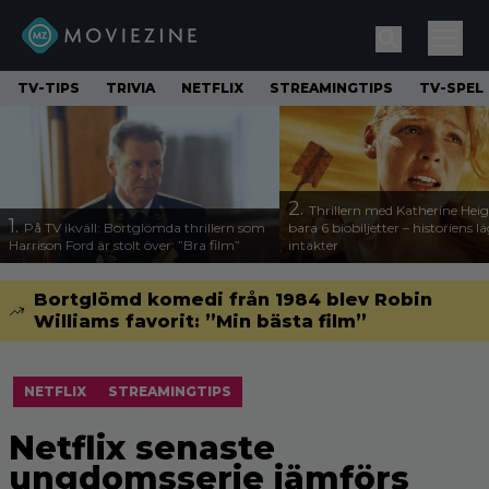
TV-TIPS
TRIVIA
NETFLIX
STREAMINGTIPS
TV-SPEL
2.
Thrillern med Katherine Heigl
1.
På TV ikväll: Bortglömda thrillern som
bara 6 biobiljetter – historiens l
Harrison Ford är stolt över: ”Bra film”
intäkter
Bortglömd komedi från 1984 blev Robin
Williams favorit: ”Min bästa film”
NETFLIX
STREAMINGTIPS
Netflix senaste
ungdomsserie jämförs