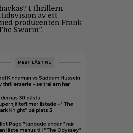
ackas? I thrillern
idsvision av ett
r med producenten Frank
”The Swarm”.
MEST LÄST NU
oel Kinnaman vs Saddam Hussein i
y thrillerserie – se trailern här
idernas 30 bästa
uperhjältefilmer listade – ”The
ark Knight” på plats 3
lliot Page ”tappade andan” när
an läste manus till ”The Odyssey”