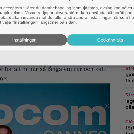
 glesbygdsområde som allt fler unga flyttar
 acceptera tillåter du databehandling inom tjänsten, avslag kan påver
vunnit, en stad som är på väg att dö ut.
pplevelsen. Vissa tredjepartsleverantörer kan använda sitt berättigade
TV-
rbeta, du kan invända mot det eller ändra andra inställningar när som he
ch vi tänkte att det skulle kunna vara ett
thr
 välja "Inställningar" längst ner på sidan.
öve
nt här experiment, dessutom var det en
Inställningar
Godkänn alla
n, säger Frank Doelger.
TV-
Mik
r i Sverige på besök och gillar det.
dan
era vintrar, jag tycker det är väldigt
Str
för att ni har så långa vintrar och kallt
gjo
ning.
tal
Str
lagt
bäs
TV-
för
fan