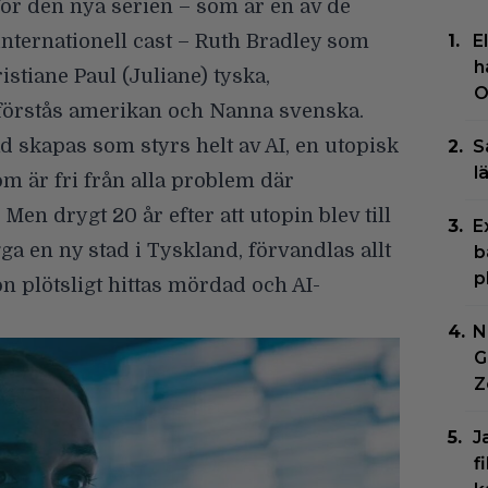
ör den nya serien – som är en av de
internationell cast – Ruth Bradley som
E
h
istiane Paul (Juliane) tyska,
O
örstås amerikan och Nanna svenska.
d skapas som styrs helt av AI, en utopisk
S
l
m är fri från alla problem där
Men drygt 20 år efter att utopin blev till
E
ga en ny stad i Tyskland, förvandlas allt
b
p
n plötsligt hittas mördad och AI-
N
G
Z
J
f