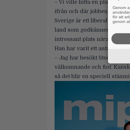
– Vi ville hitta en plats, ett
Genom att
ifrån och där jobben har förs
användaru
för att a
Sverige är ett liberalt land o
genom att
land som godkänner ett såda
intressant plats nära nature
Han har varit ett antal gånge
– Jag har besökt Stockholm fl
välkomnande och fint. Kanske 
så det blir en speciell stäm