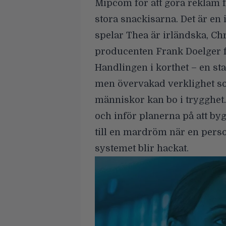
Mipcom för att göra reklam f
stora snackisarna. Det är en 
spelar Thea är irländska, Chr
producenten
Frank Doelger
f
Handlingen i korthet – en sta
men övervakad verklighet so
människor kan bo i trygghet. 
och inför planerna på att byg
till en mardröm när en perso
systemet blir hackat.