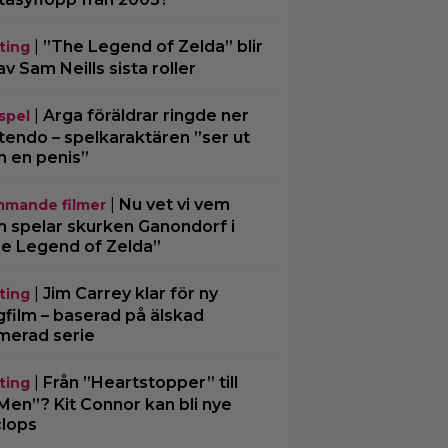
|
”The Legend of Zelda” blir
ting
av Sam Neills sista roller
|
Arga föräldrar ringde ner
spel
tendo – spelkaraktären ”ser ut
 en penis”
|
Nu vet vi vem
mande filmer
 spelar skurken Ganondorf i
e Legend of Zelda”
|
Jim Carrey klar för ny
ting
gfilm – baserad på älskad
merad serie
|
Från ”Heartstopper” till
ting
Men”? Kit Connor kan bli nye
lops