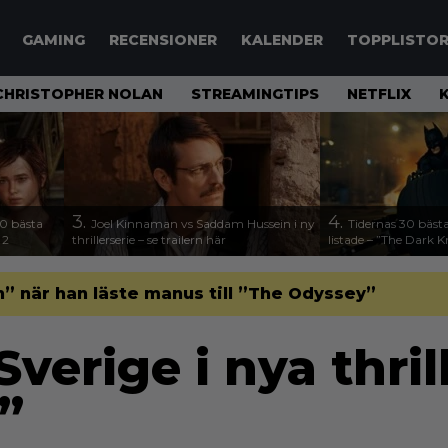
GAMING
RECENSIONER
KALENDER
TOPPLISTO
CHRISTOPHER NOLAN
STREAMINGTIPS
NETFLIX
3.
4.
00 bästa
Joel Kinnaman vs Saddam Hussein i ny
Tidernas 30 bästa
 2
thrillerserie – se trailern här
listade – ”The Dark K
” när han läste manus till ”The Odyssey”
Sverige i nya thril
”