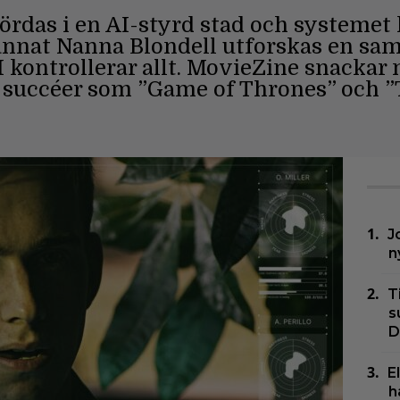
das i en AI-styrd stad och systemet h
nnat Nanna Blondell utforskas en samt
AI kontrollerar allt. MovieZine snacka
succéer som ”Game of Thrones” och 
J
n
T
s
D
E
h