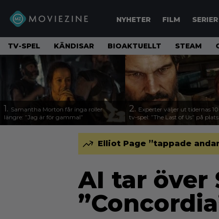
NYHETER
FILM
SERIER
TV-SPEL
KÄNDISAR
BIOAKTUELLT
STEAM
1.
2.
Samantha Morton får inga roller
Experter väljer ut tidernas 1
längre: ”Jag är för gammal”
tv-spel: ”The Last of Us” på plats
Elliot Page ”tappade andan
AI tar över 
”Concordia