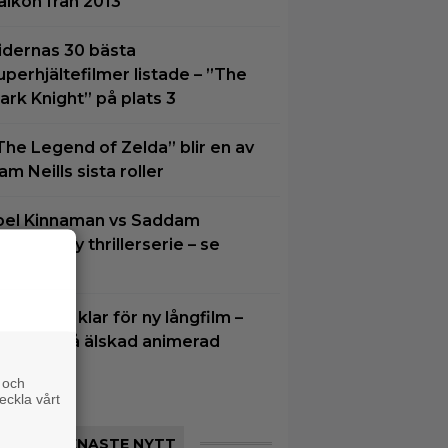
alkon från 2013
idernas 30 bästa
uperhjältefilmer listade – ”The
ark Knight” på plats 3
The Legend of Zelda” blir en av
am Neills sista roller
oel Kinnaman vs Saddam
ussein i ny thrillerserie – se
railern här
im Carrey klar för ny långfilm –
aserad på älskad animerad
erie
 och
eckla vårt
SENASTE NYTT