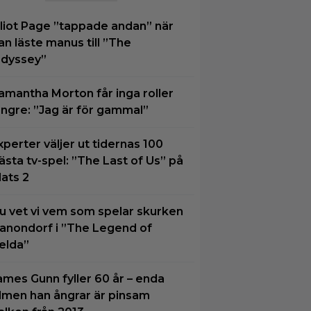
lliot Page ”tappade andan” när
an läste manus till ”The
dyssey”
amantha Morton får inga roller
ängre: ”Jag är för gammal”
xperter väljer ut tidernas 100
ästa tv-spel: ”The Last of Us” på
lats 2
u vet vi vem som spelar skurken
anondorf i ”The Legend of
elda”
ames Gunn fyller 60 år – enda
ilmen han ångrar är pinsam