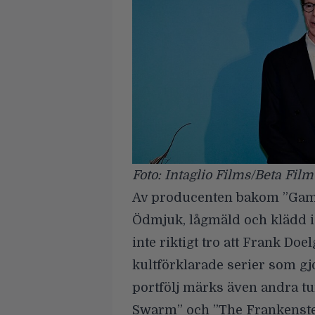
Foto: Intaglio Films/Beta Fil
Av producenten bakom ”Gam
Ödmjuk, lågmäld och klädd i 
inte riktigt tro att Frank Do
kultförklarade serier som gj
portfölj märks även andra t
Swarm” och ”The Frankenst