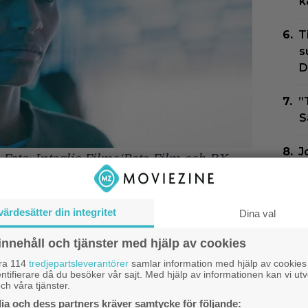
k
T
s
D
”
S
J
 Foto: Intaglio Films/Beta Film och RX
H
som tillsammans med en person från
t
sabelle (
Nanna Blondell
), ska försöka
värdesätter din integritet
Dina val
J
igheter bubblar upp till ytan och de
b
innehåll och tjänster med hjälp av cookies
mlighet som har att göra med Concordias
s
åra 114
tredjepartsleverantörer
samlar information med hjälp av cookies
ntifierare då du besöker vår sajt. Med hjälp av informationen kan vi utv
ch våra tjänster.
är inspelad utanför Göteborg.
a och dess partners kräver samtycke för följande: