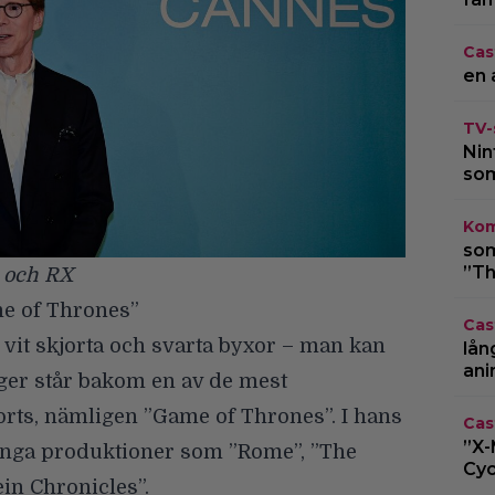
Cas
en 
TV-
Nin
som
Kom
som
”Th
m och RX
e of Thrones”
Cas
vit skjorta och svarta byxor – man kan
lån
ani
elger står bakom en av de mest
orts, nämligen ”Game of Thrones”. I hans
Cas
”X-
unga produktioner som ”Rome”, ”The
Cyc
ein Chronicles”.