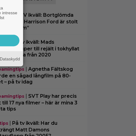
ka
 intresse
|
På TV ikväll: Bortglömda
tips
lst
illern som Harrison Ford är stolt
r: ”Bra film”
|
På tv ikväll: Mads
tips
kelsen super till rejält i tokhyllat
skt drama från 2020
Dataskydd
|
Agnetha Fältskog
eamingtips
rde en sågad långfilm på 80-
et – på tv idag
|
SVT Play har precis
eamingtips
 till 17 nya filmer – här är mina 3
ta tips
|
På tv ikväll: Har du
tips
trängt Matt Damons
tasyflopp från 2005?