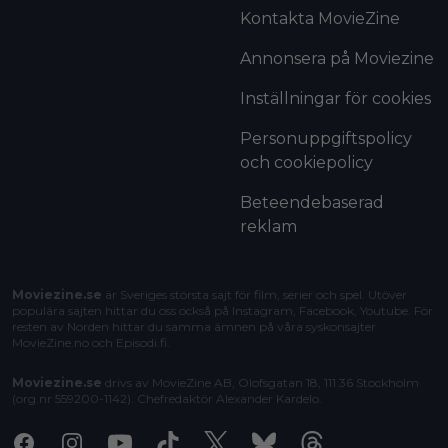
Kontakta MovieZine
Annonsera på Moviezine
Inställningar för cookies
Personuppgiftspolicy
och cookiepolicy
Beteendebaserad
reklam
Moviezine.se
är Sveriges största sajt för film, serier och spel. Utöver
populära sajten hittar du oss också på Instagram, Facebook, Youtube. För
resten av Norden hittar du samma ämnen på våra syskonsajter
MovieZine.no
och
Episodi.fi
.
Moviezine.se
drivs av MovieZine AB, Olofsgatan 18, 111 36 Stockholm
(org.nr 559200-1142). Chefredaktör
Alexander Kardelo
.
Facebook
Instagram
Youtube
Tiktok
X
Bluesky
Threads