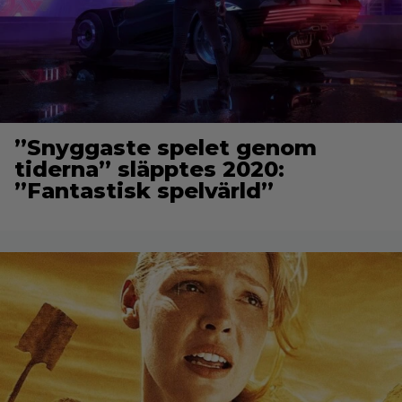
”Snyggaste spelet genom
tiderna” släpptes 2020:
”Fantastisk spelvärld”