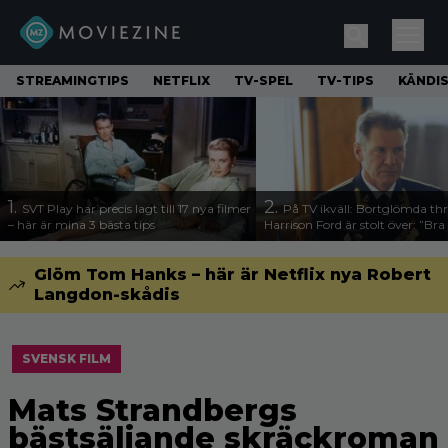
STREAMINGTIPS
NETFLIX
TV-SPEL
TV-TIPS
KÄNDI
1.
2.
SVT Play har precis lagt till 17 nya filmer
På TV ikväll: Bortglömda thr
– här är mina 3 bästa tips
Harrison Ford är stolt över: ”Bra
Glöm Tom Hanks – här är Netflix nya Robert
Langdon-skådis
SVENSK FILM
Mats Strandbergs
bästsäljande skräckroman