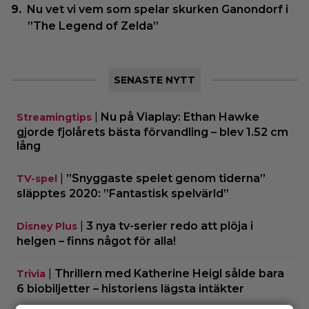
Nu vet vi vem som spelar skurken Ganondorf i
”The Legend of Zelda”
SENASTE NYTT
|
Nu på Viaplay: Ethan Hawke
Streamingtips
gjorde fjolårets bästa förvandling – blev 1.52 cm
lång
|
”Snyggaste spelet genom tiderna”
TV-spel
släpptes 2020: ”Fantastisk spelvärld”
|
3 nya tv-serier redo att plöja i
Disney Plus
helgen – finns något för alla!
|
Thrillern med Katherine Heigl sålde bara
Trivia
6 biobiljetter – historiens lägsta intäkter