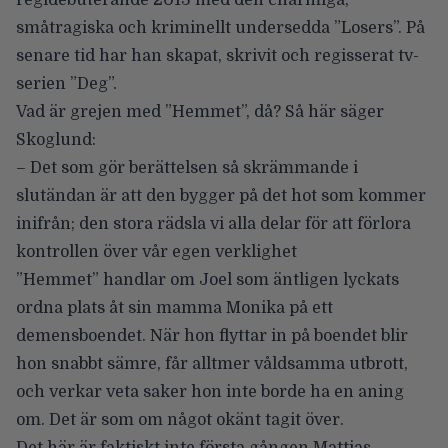
regidebuterande 2013 med den charmiga,
småtragiska och kriminellt undersedda ”Losers”. På
senare tid har han skapat, skrivit och regisserat tv-
serien ”Deg”.
Vad är grejen med ”Hemmet”, då? Så här säger
Skoglund:
– Det som gör berättelsen så skrämmande i
slutändan är att den bygger på det hot som kommer
inifrån; den stora rädsla vi alla delar för att förlora
kontrollen över vår egen verklighet
”Hemmet” handlar om Joel som äntligen lyckats
ordna plats åt sin mamma Monika på ett
demensboendet. När hon flyttar in på boendet blir
hon snabbt sämre, får alltmer våldsamma utbrott,
och verkar veta saker hon inte borde ha en aning
om. Det är som om något okänt tagit över.