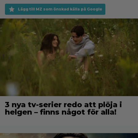
Lägg till MZ som önskad källa på Google
3 nya tv-serier redo att plöja i
helgen – finns något för alla!