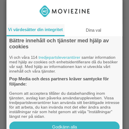
|
Från skaparen av ”Tiger King”:
Dokumentär
HBO-dokumentär om reptilsmuggling hyllas
|
”Borderlands”-regissören om
TV-spel
Vi värdesätter din integritet
Dina val
kalkonfilmen – ”Den tillhörde ingen”
Bättre innehåll och tjänster med hjälp av
|
3 nya X-Men är redan klara… och det
Casting
cookies
ryktas om fler heta namn
Vi och våra 114
tredjepartsleverantörer
samlar information
med hjälp av cookies och enhetsidentifierare då du besöker
|
Morgan Freeman medger: Gör dåliga
Hollywood
vår sajt. Med hjälp av informationen kan vi utveckla vårt
filmer – om lönen är hög nog
innehåll och våra tjänster.
Pop Media och dess partners kräver samtycke för
följande:
|
Glöm Tom Hanks – här är Netflix nya
Netflix
Robert Langdon-skådis
Genom att acceptera tillåter du databehandling inom
tjänsten, avslag kan påverka användarupplevelsen. Vissa
tredjepartsleverantörer kan använda sitt berättigade intresse
|
”Gilmore Girls” fyller 25 år –
HBO Max
för att arbeta, du kan invända mot det eller ändra andra
återvänder med ny dokumentär
inställningar när som helst genom att välja "Inställningar"
längst ner på sidan.
Godkänn alla