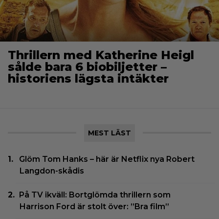
Thrillern med Katherine Heigl
sålde bara 6 biobiljetter –
historiens lägsta intäkter
MEST LÄST
Glöm Tom Hanks – här är Netflix nya Robert
Langdon-skådis
På TV ikväll: Bortglömda thrillern som
Harrison Ford är stolt över: ”Bra film”