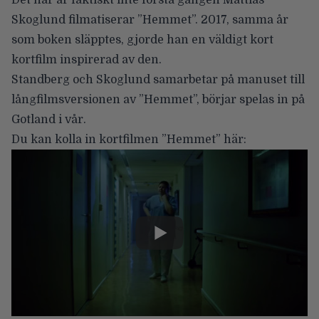
Det här är faktiskt inte första gången Mattias
Skoglund filmatiserar ”Hemmet”. 2017, samma år
som boken släpptes, gjorde han en väldigt kort
kortfilm inspirerad av den.
Standberg och Skoglund samarbetar på manuset till
långfilmsversionen av ”Hemmet”, börjar spelas in på
Gotland i vår.
Du kan kolla in kortfilmen ”Hemmet” här: