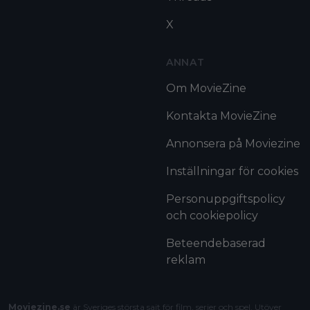
X
ANNAT
Om MovieZine
Kontakta MovieZine
Annonsera på Moviezine
Inställningar för cookies
Personuppgiftspolicy
och cookiepolicy
Beteendebaserad
reklam
Moviezine.se
är Sveriges största sajt för film, serier och spel. Utöver