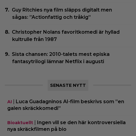
Guy Ritchies nya film släpps digitalt men
sågas: ”Actionfattig och tråkig”
Christopher Nolans favoritkomedi är hyllad
kultrulle från 1987
Sista chansen: 2010-talets mest episka
fantasytrilogi lämnar Netflix i augusti
SENASTE NYTT
|
Luca Guadagninos AI-film beskrivs som ”en
AI
galen skräckkomedi”
|
Ingen vill se den här kontroversiella
Bioaktuellt
nya skräckfilmen på bio