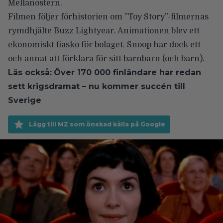
Mellanöstern
.
Filmen följer förhistorien om ”Toy Story”-filmernas
rymdhjälte Buzz Lightyear. Animationen blev ett
ekonomiskt fiasko för bolaget. Snoop har dock ett
och annat att förklara för sitt barnbarn (och barn).
Läs också:
Över 170 000 finländare har redan
sett krigsdramat – nu kommer succén till
Sverige
Lägg till MZ som önskad källa på Google