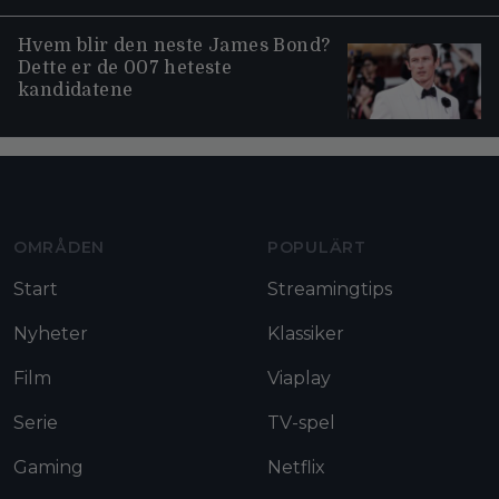
Hvem blir den neste James Bond?
Dette er de 007 heteste
kandidatene
Moviezine footer navigation
OMRÅDEN
POPULÄRT
Start
Streamingtips
Nyheter
Klassiker
Film
Viaplay
Serie
TV-spel
Gaming
Netflix