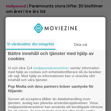
|
Paramounts stora löfte: 30 biofilmer
Hollywood
om året i tre års tid
|
Regissören nobbade 20 miljoner
Bioaktuellt
dollar från Netflix: ”De mutar en för att slippa
biofönster”
Vi värdesätter din integritet
Dina val
|
Audrey Tautou fyller 50 år – så ser
Kändisar
”Amelie” ut idag
Bättre innehåll och tjänster med hjälp av
cookies
|
Årets största flopp släpps digitalt idag –
DC
backar 200 miljoner dollar
Vi och våra 114
tredjepartsleverantörer
samlar information
med hjälp av cookies och enhetsidentifierare då du besöker
vår sajt. Med hjälp av informationen kan vi utveckla vårt
|
Missade du Hugh Jackmans
SkyShowtime
innehåll och våra tjänster.
”härliga kärlekssaga” på bio? Nu finns den att
Pop Media och dess partners kräver samtycke för
streama
följande:
Genom att acceptera tillåter du databehandling inom
|
Guy Ritchies nya film släpps
Digitalpremiär
tjänsten, avslag kan påverka användarupplevelsen. Vissa
digitalt men sågas: ”Actionfattig och tråkig”
tredjepartsleverantörer kan använda sitt berättigade intresse
för att arbeta, du kan invända mot det eller ändra andra