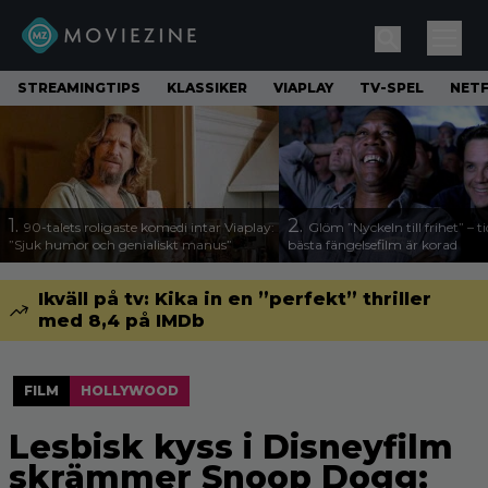
STREAMINGTIPS
KLASSIKER
VIAPLAY
TV-SPEL
NETF
1.
2.
90-talets roligaste komedi intar Viaplay:
Glöm ”Nyckeln till frihet” – t
”Sjuk humor och genialiskt manus”
bästa fängelsefilm är korad
Ikväll på tv: Kika in en ”perfekt” thriller
med 8,4 på IMDb
FILM
HOLLYWOOD
Lesbisk kyss i Disneyfilm
skrämmer Snoop Dogg: