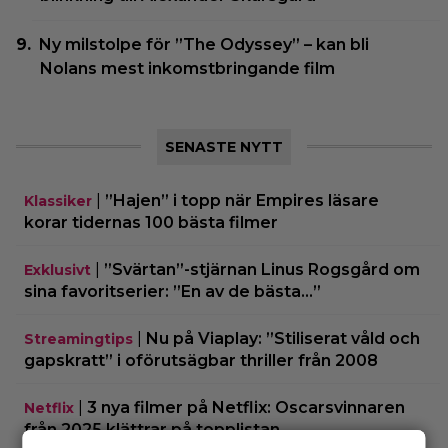
Ny milstolpe för ”The Odyssey” – kan bli
Nolans mest inkomstbringande film
SENASTE NYTT
|
”Hajen” i topp när Empires läsare
Klassiker
korar tidernas 100 bästa filmer
|
”Svärtan”-stjärnan Linus Rogsgård om
Exklusivt
sina favoritserier: ”En av de bästa…”
|
Nu på Viaplay: ”Stiliserat våld och
Streamingtips
gapskratt” i oförutsägbar thriller från 2008
|
3 nya filmer på Netflix: Oscarsvinnaren
Netflix
från 2025 klättrar på topplistan