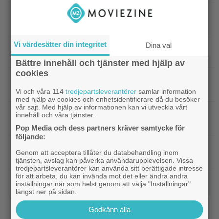
|
Efter 25 Beckfilmer – Anna Asp
Bioaktuellt
hoppas nya filmen blir en snackis
Vi värdesätter din integritet
Dina val
IKEA hyllas världen över – efter briljant blinkning
till Alexander Skarsgård
Bättre innehåll och tjänster med hjälp av
cookies
|
Bortglömd komedi från 1984 blev
Apple TV
Robin Williams favorit: ”Min bästa film”
Vi och våra 114
tredjepartsleverantörer
samlar information
med hjälp av cookies och enhetsidentifierare då du besöker
vår sajt. Med hjälp av informationen kan vi utveckla vårt
|
Två nya skådisar redo att skapa
HBO Max
innehåll och våra tjänster.
drama i ”Heated Rivalry” säsong 2
Pop Media och dess partners kräver samtycke för
följande:
|
Netflix har stängt in en snubbe i en
Netflix
Genom att acceptera tillåter du databehandling inom
reklamskylt – PR-tricket som får LA att titta upp
tjänsten, avslag kan påverka användarupplevelsen. Vissa
tredjepartsleverantörer kan använda sitt berättigade intresse
för att arbeta, du kan invända mot det eller ändra andra
|
Hör Sveriges märkligaste skratt i
Dokumentär
inställningar när som helst genom att välja "Inställningar"
trailern till ”Bäst i världen”
längst ner på sidan.
Godkänn alla