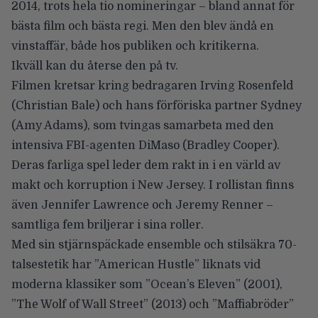
2014, trots hela tio nomineringar – bland annat för
bästa film och bästa regi. Men den blev ändå en
vinstaffär, både hos publiken och kritikerna.
Ikväll kan du återse den på tv.
Filmen kretsar kring bedragaren Irving Rosenfeld
(
Christian Bale
) och hans förföriska partner Sydney
(
Amy Adams
), som tvingas samarbeta med den
intensiva FBI-agenten DiMaso (
Bradley Cooper
).
Deras farliga spel leder dem rakt in i en värld av
makt och korruption i New Jersey. I rollistan finns
även
Jennifer Lawrence
och
Jeremy Renner
–
samtliga fem briljerar i sina roller.
Med sin stjärnspäckade ensemble och stilsäkra 70-
talsestetik har ”American Hustle” liknats vid
moderna klassiker som ”Ocean’s Eleven” (2001),
”The Wolf of Wall Street” (2013) och ”Maffiabröder”