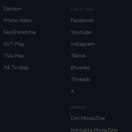
Disney+
FÖLJ OSS
Prime Video
Facebook
SkyShowtime
Youtube
SVT Play
Instagram
TV4 Play
Tiktok
På TV idag
Bluesky
Threads
X
ANNAT
Om MovieZine
Kontakta MovieZine