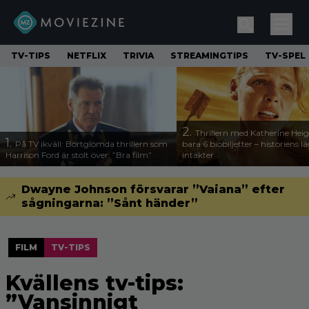
TV-TIPS
NETFLIX
TRIVIA
STREAMINGTIPS
TV-SPEL
2.
Thrillern med Katherine Heigl
1.
På TV ikväll: Bortglömda thrillern som
bara 6 biobiljetter – historiens l
Harrison Ford är stolt över: ”Bra film”
intäkter
Dwayne Johnson försvarar ”Vaiana” efter
sågningarna: ”Sånt händer”
FILM
TV-TIPS
Kvällens tv-tips:
”Vansinnigt