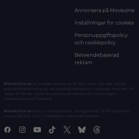
Annonsera på Moviezine
Inställningar för cookies
Personuppgiftspolicy
och cookiepolicy
Beteendebaserad
reklam
Moviezine.se
är Sveriges största sajt för film, serier och spel. Utöver
populära sajten hittar du oss också på Instagram, Facebook, Youtube. För
resten av Norden hittar du samma ämnen på våra syskonsajter
MovieZine.no
och
Episodi.fi
.
Moviezine.se
drivs av MovieZine AB, Olofsgatan 18, 111 36 Stockholm
(org.nr 559200-1142). Chefredaktör
Alexander Kardelo
.
Facebook
Instagram
Youtube
Tiktok
X
Bluesky
Threads