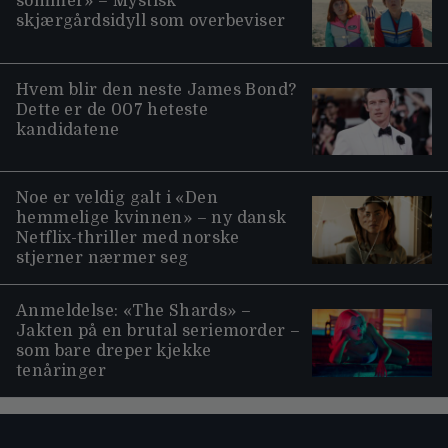
sommer» – Mystisk
skjærgårdsidyll som overbeviser
Hvem blir den neste James Bond?
Dette er de 007 heteste
kandidatene
Noe er veldig galt i «Den
hemmelige kvinnen» – ny dansk
Netflix-thriller med norske
stjerner nærmer seg
Anmeldelse: «The Shards» –
Jakten på en brutal seriemorder –
som bare dreper kjekke
tenåringer
Moviezine footer navigation