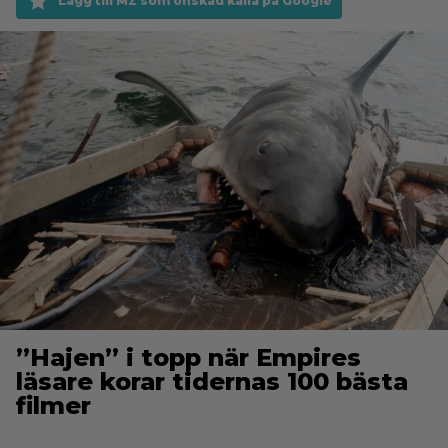
Lägg till MZ som önskad källa på Google
”Hajen” i topp när Empires
läsare korar tidernas 100 bästa
filmer