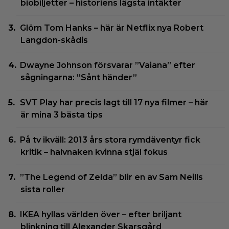
biobiljetter – historiens lägsta intäkter
Glöm Tom Hanks – här är Netflix nya Robert
Langdon-skådis
Dwayne Johnson försvarar ”Vaiana” efter
sågningarna: ”Sånt händer”
SVT Play har precis lagt till 17 nya filmer – här
är mina 3 bästa tips
På tv ikväll: 2013 års stora rymdäventyr fick
kritik – halvnaken kvinna stjäl fokus
”The Legend of Zelda” blir en av Sam Neills
sista roller
IKEA hyllas världen över – efter briljant
blinkning till Alexander Skarsgård