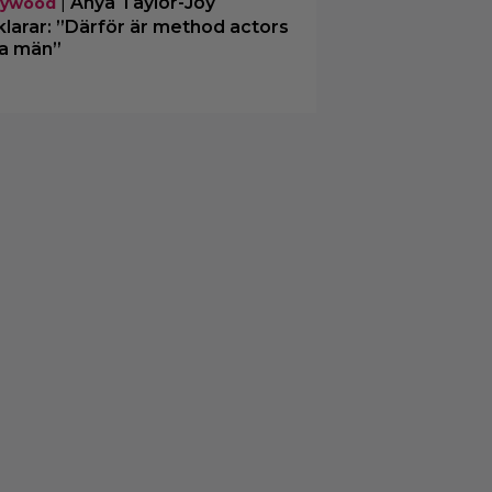
|
Anya Taylor-Joy
lywood
klarar: ”Därför är method actors
a män”