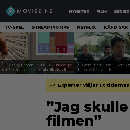
NYHETER
FILM
SERIER
TV-SPEL
STREAMINGTIPS
NETFLIX
KÄNDISAR
1.
2.
18-åring tjänade 13 000 000 kronor på
Glöm ”Harry Hole” – Netflix 
sitt Steam-spel – fick betala tillbaka allt
thrillerserie är svensk
Experter väljer ut tidernas
”Jag skull
filmen”