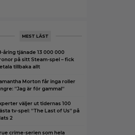
MEST LÄST
8-åring tjänade 13 000 000
ronor på sitt Steam-spel – fick
etala tillbaka allt
amantha Morton får inga roller
ängre: ”Jag är för gammal”
xperter väljer ut tidernas 100
ästa tv-spel: ”The Last of Us” på
lats 2
rue crime-serien som hela