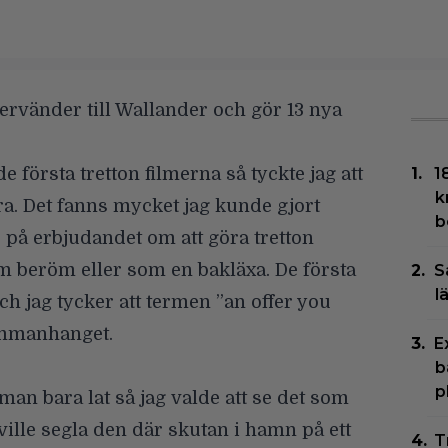
ervänder till Wallander och gör 13 nya
de första tretton filmerna så tyckte jag att
1
k
ra. Det fanns mycket jag kunde gjort
b
 se på erbjudandet om att göra tretton
om beröm eller som en bakläxa. De första
S
l
och jag tycker att termen ”an offer you
sammanhanget.
E
b
p
an bara lat så jag valde att se det som
 ville segla den där skutan i hamn på ett
T