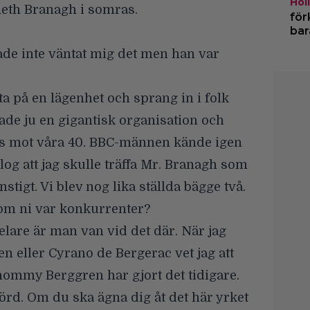
Hol
neth Branagh i somras.
för
bar
ade inte väntat mig det men han var
itta på en lägenhet och sprang in i folk
de ju en gigantisk organisation och
ts mot våra 40. BBC-männen kände igen
log att jag skulle träffa Mr. Branagh som
onstigt. Vi blev nog lika ställda bägge två.
om ni var konkurrenter?
elare är man van vid det där. När jag
n eller Cyrano de Bergerac vet jag att
hommy Berggren har gjort det tidigare.
förd. Om du ska ägna dig åt det här yrket