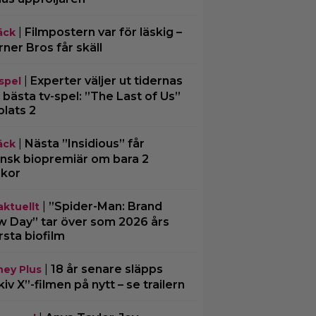
|
Filmpostern var för läskig –
äck
ner Bros får skäll
|
Experter väljer ut tidernas
spel
 bästa tv-spel: ”The Last of Us”
plats 2
|
Nästa ”Insidious” får
äck
nsk biopremiär om bara 2
kor
|
”Spider-Man: Brand
aktuellt
 Day” tar över som 2026 års
rsta biofilm
|
18 år senare släpps
ney Plus
kiv X”-filmen på nytt – se trailern