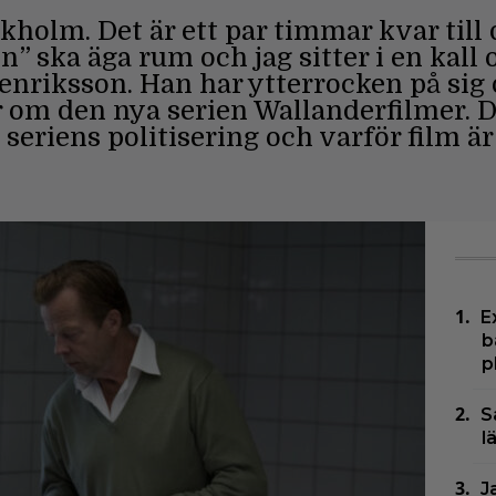
kholm. Det är ett par timmar kvar till
 ska äga rum och jag sitter i en kall
nriksson. Han har ytterrocken på sig oc
 om den nya serien Wallanderfilmer. D
seriens politisering och varför film är 
E
b
p
S
l
J