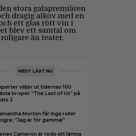
 den stora galapremiären
 och dragig alkov med en
h ett glas rött vin i
et blev ett samtal om
roligare än teater.
MEST LÄST NU
xperter väljer ut tidernas 100
ästa tv-spel: ”The Last of Us” på
lats 2
amantha Morton får inga roller
ängre: ”Jag är för gammal”
ames Cameron är redo att lämna