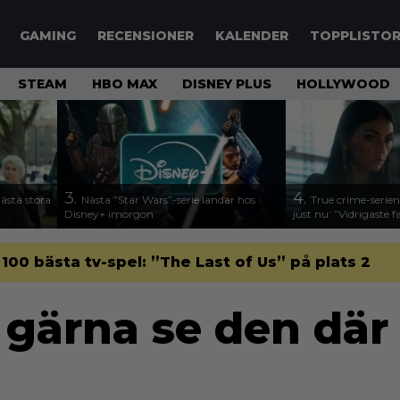
GAMING
RECENSIONER
KALENDER
TOPPLISTO
STEAM
HBO MAX
DISNEY PLUS
HOLLYWOOD
3.
4.
nästa stora
Nästa ”Star Wars”-serie landar hos
True crime-serien
Disney+ imorgon
just nu: ”Vidrigaste fa
 100 bästa tv-spel: ”The Last of Us” på plats 2
e gärna se den dä