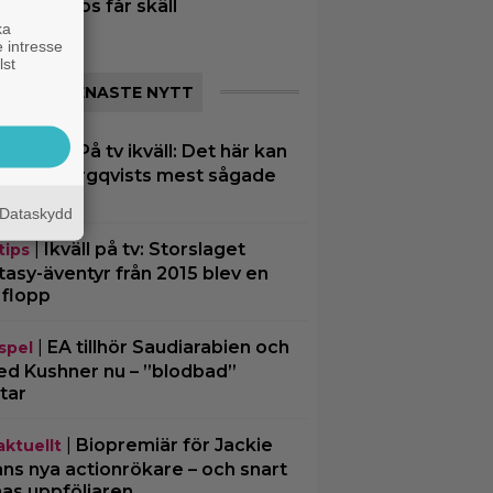
arner Bros får skäll
ka
 intresse
lst
SENASTE NYTT
|
På tv ikväll: Det här kan
nsk film
a Kjell Bergqvists mest sågade
m
Dataskydd
|
Ikväll på tv: Storslaget
tips
tasy-äventyr från 2015 blev en
 flopp
|
EA tillhör Saudiarabien och
spel
ed Kushner nu – ”blodbad”
tar
|
Biopremiär för Jackie
aktuellt
ns nya actionrökare – och snart
mas uppföljaren