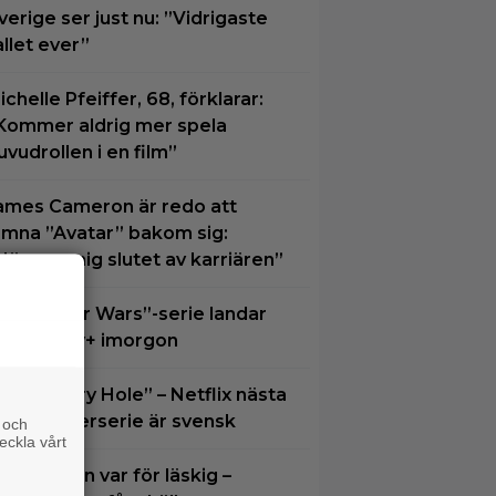
verige ser just nu: ”Vidrigaste
allet ever”
ichelle Pfeiffer, 68, förklarar:
Kommer aldrig mer spela
uvudrollen i en film”
ames Cameron är redo att
ämna ”Avatar” bakom sig:
Närmar mig slutet av karriären”
ästa ”Star Wars”-serie landar
os Disney+ imorgon
löm ”Harry Hole” – Netflix nästa
tora thrillerserie är svensk
 och
eckla vårt
ilmpostern var för läskig –