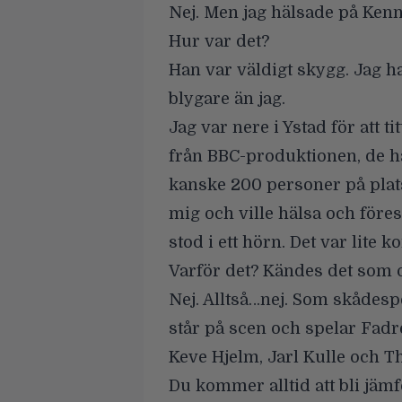
Nej. Men jag hälsade på Ken
Hur var det?
Han var väldigt skygg. Jag h
blygare än jag.
Jag var nere i Ystad för att t
från BBC-produktionen, de ha
kanske 200 personer på pla
mig och ville hälsa och föres
stod i ett hörn. Det var lite k
Varför det? Kändes det som 
Nej. Alltså…nej. Som skådesp
står på scen och spelar Fadre
Keve Hjelm, Jarl Kulle och T
Du kommer alltid att bli jäm