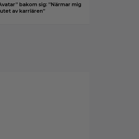
Avatar” bakom sig: ”Närmar mig
lutet av karriären”