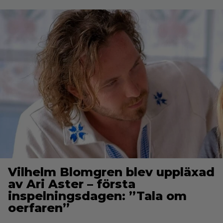
Vilhelm Blomgren blev uppläxad
av Ari Aster – första
inspelningsdagen: ”Tala om
oerfaren”