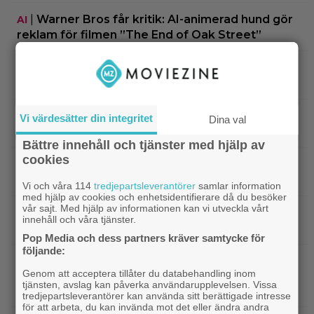
|
Warner Bros får kritik: AI-animerad hund gör
AI
reklam för filmen ”The End of Oak Street”
|
”The Simpsons” kan ta slut efter 40
Disney Plus
säsonger – tror skådespelaren bakom Bart
|
90-talets roligaste komedi intar
Klassiker
Vi värdesätter din integritet
Dina val
Viaplay: ”Sjuk humor och genialiskt manus”
Bättre innehåll och tjänster med hjälp av
cookies
|
Nu på HBO Max: Tom Hardy gör sin
HBO Max
bästa roll i ”fullkomligt lysande” drama från 2013
Vi och våra 114
tredjepartsleverantörer
samlar information
med hjälp av cookies och enhetsidentifierare då du besöker
vår sajt. Med hjälp av informationen kan vi utveckla vårt
|
Kvällens tv-tips: Du kan inte ana
Streamingtips
innehåll och våra tjänster.
vem som är mördaren i ”Beck” nummer 20
Pop Media och dess partners kräver samtycke för
följande:
|
På tv ikväll: En av Nolans
Christopher Nolan
Genom att acceptera tillåter du databehandling inom
bästa filmer fyller 20 – gick nästan till en annan
tjänsten, avslag kan påverka användarupplevelsen. Vissa
regissör
tredjepartsleverantörer kan använda sitt berättigade intresse
för att arbeta, du kan invända mot det eller ändra andra