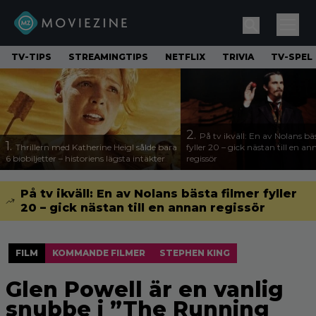
TV-TIPS
STREAMINGTIPS
NETFLIX
TRIVIA
TV-SPEL
2.
På tv ikväll: En av Nolans bä
1.
Thrillern med Katherine Heigl sålde bara
fyller 20 – gick nästan till en a
6 biobiljetter – historiens lägsta intäkter
regissör
På tv ikväll: En av Nolans bästa filmer fyller
20 – gick nästan till en annan regissör
FILM
KOMMANDE FILMER
STEPHEN KING
Glen Powell är en vanlig
snubbe i ”The Running