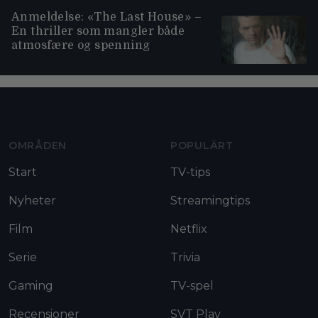
Anmeldelse: «The Last House» –
En thriller som mangler både
atmosfære og spenning
Moviezine footer navigation
OMRÅDEN
POPULÄRT
Start
TV-tips
Nyheter
Streamingtips
Film
Netflix
Serie
Trivia
Gaming
TV-spel
Recensioner
SVT Play