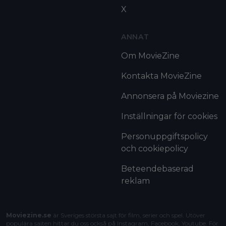
X
ANNAT
Om MovieZine
Kontakta MovieZine
Annonsera på Moviezine
Inställningar för cookies
Personuppgiftspolicy
och cookiepolicy
Beteendebaserad
reklam
Moviezine.se
är Sveriges största sajt för film, serier och spel. Utöver
populära sajten hittar du oss också på Instagram, Facebook, Youtube. För