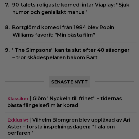
90-talets roligaste komedi intar Viaplay: ”Sjuk
humor och genialiskt manus”
Bortglömd komedi från 1984 blev Robin
Williams favorit: ”Min bästa film”
”The Simpsons” kan ta slut efter 40 säsonger
– tror skådespelaren bakom Bart
SENASTE NYTT
|
Glöm ”Nyckeln till frihet” – tidernas
Klassiker
bästa fängelsefilm är korad
|
Vilhelm Blomgren blev uppläxad av Ari
Exklusivt
Aster – första inspelningsdagen: ”Tala om
oerfaren”