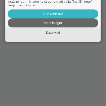
inställningar när som helst genom att välja "Inställningar"
|
På tv ikväll: Edward Norton gjorde sin
TV-spel
längst ner på sidan.
hyllade filmdebut i denna skarpa thriller
Godkänn alla
|
Sista säsongen av ”The Witcher”
Fantasy
Inställningar
försenas – släpps 2027
Dataskydd