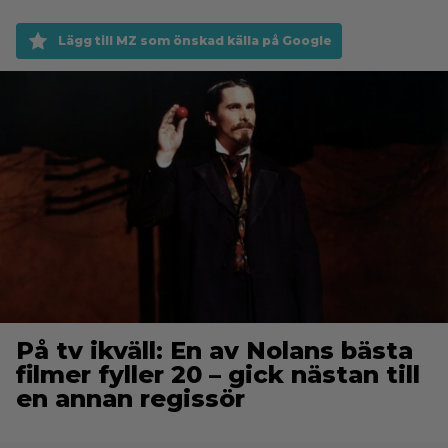
Lägg till MZ som önskad källa på Google
På tv ikväll: En av Nolans bästa
filmer fyller 20 – gick nästan till
en annan regissör