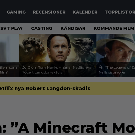
GAMING
RECENSIONER
KALENDER
TOPPLISTO
SVT PLAY
CASTING
KÄNDISAR
KOMMANDE FILM
3.
4.
illern som
Glöm Tom Hanks – här är Netflix nya
”The Legend of Ze
 film”
Robert Langdon-skådis
Neills sista roller
etflix nya Robert Langdon-skådis
: ”A Minecraft Mo