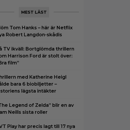
MEST LÄST
löm Tom Hanks – här är Netflix
ya Robert Langdon-skådis
å TV ikväll: Bortglömda thrillern
om Harrison Ford är stolt över:
Bra film”
hrillern med Katherine Heigl
ålde bara 6 biobiljetter –
istoriens lägsta intäkter
The Legend of Zelda” blir en av
am Neills sista roller
VT Play har precis lagt till 17 nya