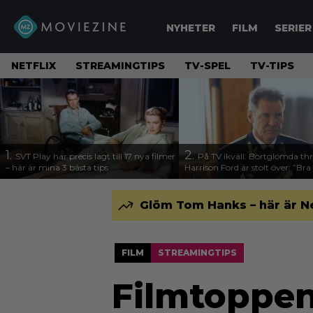
NYHETER
FILM
SERIER
NETFLIX
STREAMINGTIPS
TV-SPEL
TV-TIPS
1.
2.
SVT Play har precis lagt till 17 nya filmer
På TV ikväll: Bortglömda thr
– här är mina 3 bästa tips
Harrison Ford är stolt över: ”Bra
Glöm Tom Hanks – här är N
FILM
STREAMINGTIPS
Filmtoppen