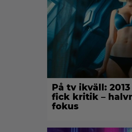
På tv ikväll: 201
fick kritik – hal
fokus