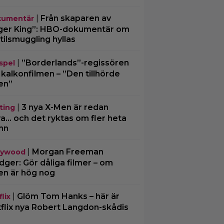
|
Från skaparen av
umentär
ger King”: HBO-dokumentär om
tilsmuggling hyllas
|
”Borderlands”-regissören
spel
kalkonfilmen – ”Den tillhörde
en”
|
3 nya X-Men är redan
ting
ra… och det ryktas om fler heta
mn
|
Morgan Freeman
lywood
ger: Gör dåliga filmer – om
en är hög nog
|
Glöm Tom Hanks – här är
lix
flix nya Robert Langdon-skådis