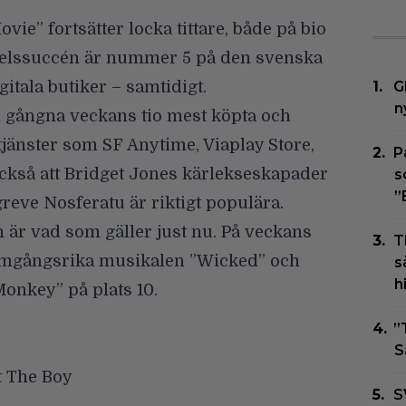
Movie”
fortsätter locka tittare, både på bio
pelssuccén är nummer 5 på den svenska
itala butiker – samtidigt.
G
n
 gångna veckans tio mest köpta och
jänster som SF Anytime, Viaplay Store,
P
ckså att
Bridget Jones
kärlekseskapader
s
”
greve
Nosferatu
är riktigt populära.
n är vad som gäller just nu. På veckans
T
ramgångsrika musikalen
”Wicked”
och
s
h
Monkey”
på plats 10.
”
S
t The Boy
S