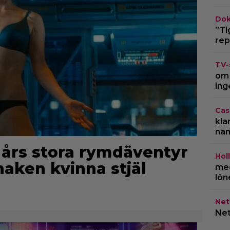
Dok
”Ti
rep
TV-
om 
ing
Cas
kla
na
3 års stora rymdäventyr
Hol
vnaken kvinna stjäl
med
lön
Netf
Net