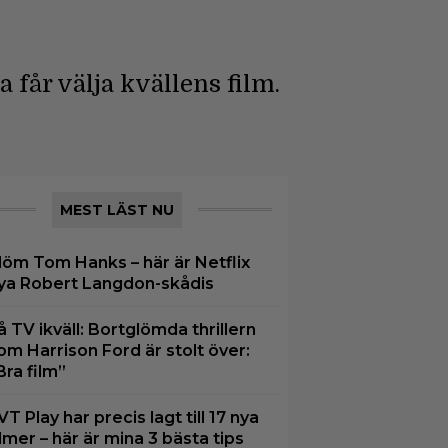
får välja kvällens film.
MEST LÄST NU
löm Tom Hanks – här är Netflix
ya Robert Langdon-skådis
å TV ikväll: Bortglömda thrillern
om Harrison Ford är stolt över:
Bra film”
VT Play har precis lagt till 17 nya
ilmer – här är mina 3 bästa tips