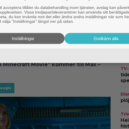
 acceptera tillåter du databehandling inom tjänsten, avslag kan påver
pplevelsen. Vissa tredjepartsleverantörer kan använda sitt berättigade
rbeta, du kan invända mot det eller ändra andra inställningar när som he
TV-
 välja "Inställningar" längst ner på sidan.
rym
kvi
Inställningar
Godkänn alla
Str
ate Kid” och Wes Anderson bland
Haw
för
A Minecraft Movie” kommer till Max –
TV-
tid
spe
Google
Dis
plö
Triv
Hei
his