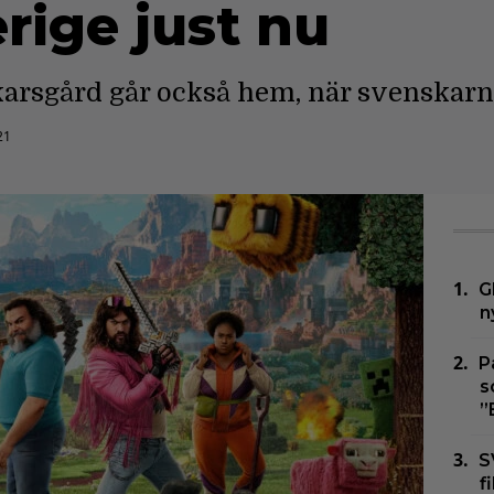
erige just nu
karsgård går också hem, när svenskarna 
21
G
n
P
s
”
S
f