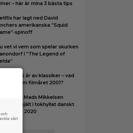
ilmer – här är mina 3 bästa tips
etflix har lagt ned David
inchers amerikanska ”Squid
ame”-spinoff
u vet vi vem som spelar skurken
anondorf i ”The Legend of
elda”
ilmquiz: 25 år av klassiker – vad
inns du om filmåret 2001?
å tv ikväll: Mads Mikkelsen
uper till rejält i tokhyllat danskt
rama från 2020
 och
eckla vårt