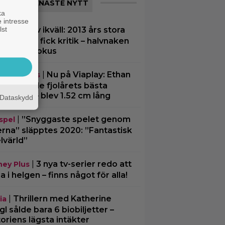
SENASTE NYTT
ka
 intresse
lst
|
På tv ikväll: 2013 års stora
tips
däventyr fick kritik – halvnaken
nna stjäl fokus
|
Nu på Viaplay: Ethan
eamingtips
ke gjorde fjolårets bästa
vandling – blev 1.52 cm lång
Dataskydd
|
”Snyggaste spelet genom
spel
erna” släpptes 2020: ”Fantastisk
lvärld”
|
3 nya tv-serier redo att
ney Plus
ja i helgen – finns något för alla!
|
Thrillern med Katherine
ia
gl sålde bara 6 biobiljetter –
toriens lägsta intäkter