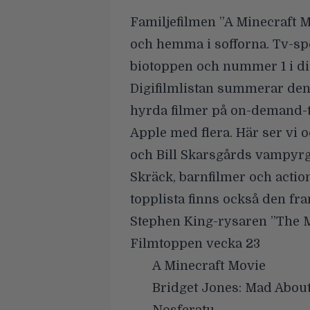
Familjefilmen
”A Minecraft 
och hemma i sofforna. Tv-s
biotoppen och nummer 1 i dig
Digifilmlistan summerar den
hyrda filmer på on-demand-t
Apple med flera. Här ser vi o
och Bill Skarsgårds vampyr
Skräck, barnfilmer och actio
topplista finns också den f
Stephen King-rysaren
”The 
Filmtoppen vecka 23
A Minecraft Movie
Bridget Jones: Mad Abou