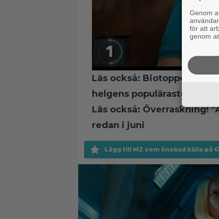
Genom att
användaru
för att a
genom att
Läs också:
Biotoppen: ”Kar
helgens populäraste filmer
Läs också:
Överraskning! ”
redan i juni
Lägg till MZ som önskad källa på 