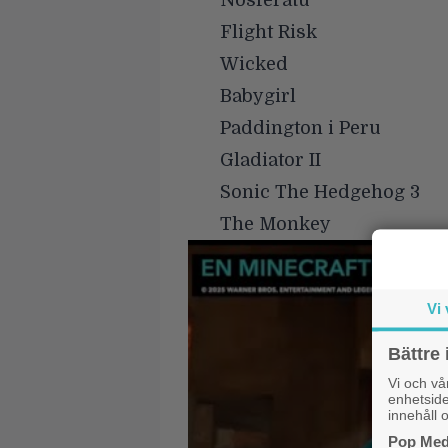
Nosferatu
Flight Risk
Wicked
Babygirl
Paddington i Peru
Gladiator II
Sonic The Hedgehog 3
The Monkey
Vi 
Bättre 
Vi och v
enhetside
innehåll o
Pop Medi