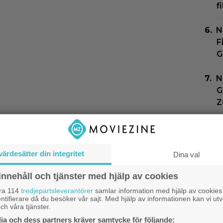
f
N
F
G
N
G
Z
F
m
värdesätter din integritet
Dina val
P
s
innehåll och tjänster med hjälp av cookies
d
åra 114
tredjepartsleverantörer
samlar information med hjälp av cookies
ntifierare då du besöker vår sajt. Med hjälp av informationen kan vi utv
ch våra tjänster.
a och dess partners kräver samtycke för följande: