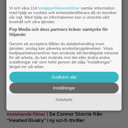
Vi och våra 114
tredjepartsleverantörer
samlar information
|
Ny trailer till ”Ramayana” visar upp
Trailers
med hjälp av cookies och enhetsidentifierare då du besöker
nästa maffiga fantasyfilm från Indien
vår sajt. Med hjälp av informationen kan vi utveckla vårt
innehåll och våra tjänster.
Pop Media och dess partners kräver samtycke för
|
Robert Pattinson är på pedofiljakt i
Trailers
följande:
trailern för ”Primetime” – kan bli en av höstens
stora snackisar
Genom att acceptera tillåter du databehandling inom
tjänsten, avslag kan påverka användarupplevelsen. Vissa
tredjepartsleverantörer kan använda sitt berättigade intresse
|
27 augusti blir en spännande
Grand Theft Auto
för att arbeta, du kan invända mot det eller ändra andra
dag för alla ”Grand Theft Auto”-fans
inställningar när som helst genom att välja "Inställningar"
längst ner på sidan.
|
Ett nytt mysterium på 8 avsnitt gör
Prime Video
Godkänn alla
succé på Prime Video just nu
Inställningar
|
Harry Potter-fans får betala 4 500
Harry Potter
Dataskydd
kronor för nya Lego-setet
|
Se Connor Storrie från
Kommande filmer
”Heated Rivalry” i ny sci-fi-thriller