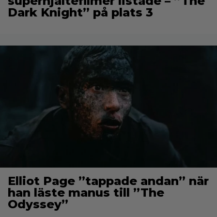
superhjältefilmer listade – ”The
Dark Knight” på plats 3
Elliot Page ”tappade andan” när
han läste manus till ”The
Odyssey”