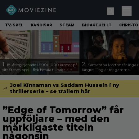
TV-SPEL
KÄNDISAR
STEAM
BIOAKTUELLT
CHRISTO
1.
2.
18-åring tjänade 13 000 000 kronor på
Samantha Morton får inga ro
sitt Steam-spel – fick betala tillbaka allt
längre: ”Jag är för gammal”
Joel Kinnaman vs Saddam Hussein i ny
thrillerserie – se trailern här
”Edge of Tomorrow” får
uppföljare – med den
märkligaste titeln
någonsin