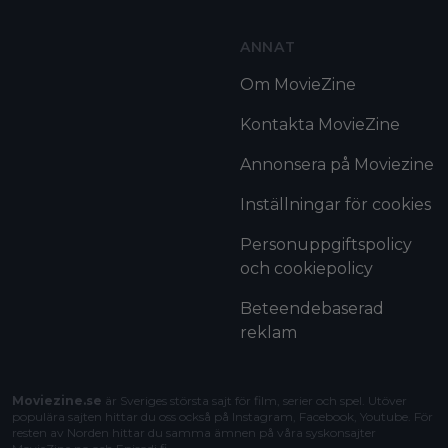
ANNAT
Om MovieZine
Kontakta MovieZine
Annonsera på Moviezine
Inställningar för cookies
Personuppgiftspolicy
och cookiepolicy
Beteendebaserad
reklam
Moviezine.se
är Sveriges största sajt för film, serier och spel. Utöver
populära sajten hittar du oss också på Instagram, Facebook, Youtube. För
resten av Norden hittar du samma ämnen på våra syskonsajter