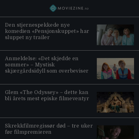
Den stjernespekkede nye
komedien «Pensjonskuppet» har
sluppet ny trailer
Anmeldelse: «Det skjedde en
sommer» – Mystisk
skjærgårdsidyll som overbeviser
Glem «The Odyssey» – dette kan
bli årets mest episke filmeventyr
Skrekkfilmregissør død – tre uker
før filmpremieren