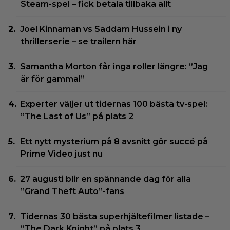
Steam-spel – fick betala tillbaka allt
Joel Kinnaman vs Saddam Hussein i ny
thrillerserie – se trailern här
Samantha Morton får inga roller längre: ”Jag
är för gammal”
Experter väljer ut tidernas 100 bästa tv-spel:
”The Last of Us” på plats 2
Ett nytt mysterium på 8 avsnitt gör succé på
Prime Video just nu
27 augusti blir en spännande dag för alla
”Grand Theft Auto”-fans
Tidernas 30 bästa superhjältefilmer listade –
”The Dark Knight” på plats 3