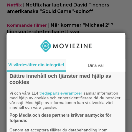
|
Netflix har lagt ned David Finchers
Netflix
amerikanska ”Squid Game”-spinoff
|
När kommer ”Michael 2”?
Kommande filmer
Lionsgate-chefen har ett svar
|
Adam Sandler återförenar
Kommande filmer
gänget i ”Grown Ups 3” – delar en första bild
Vi värdesätter din integritet
Dina val
|
Minnie Driver skadad i otäck bilolycka:
Kändisar
”Tacksam att jag lever”
Bättre innehåll och tjänster med hjälp av
cookies
|
Något är väldigt fel i ”Den hemliga
Netflix
kvinnan” – danska Netflix-thrillern visar upp sig
Vi och våra 114
tredjepartsleverantörer
samlar information
med hjälp av cookies och enhetsidentifierare då du besöker
vår sajt. Med hjälp av informationen kan vi utveckla vårt
|
Regissören flyr nästa ”Jurassic
Jurassic World
innehåll och våra tjänster.
World”-film – jakten på ersättare igång
Pop Media och dess partners kräver samtycke för
följande:
|
Vilhelm Blomgren om otroheten i
Bioaktuellt
Genom att acceptera tillåter du databehandling inom