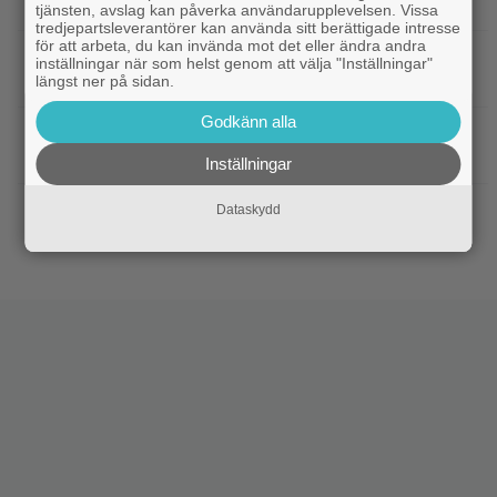
nya komedin: ”Pirret av det förbjudna”
tjänsten, avslag kan påverka användarupplevelsen. Vissa
tredjepartsleverantörer kan använda sitt berättigade intresse
för att arbeta, du kan invända mot det eller ändra andra
|
Ikväll på tv: ”Die Hard”-filmen som
Bruce Willis
inställningar när som helst genom att välja "Inställningar"
Bruce Willis tyckte var bättre än 1:an
längst ner på sidan.
Godkänn alla
|
På TV ikväll: Bortglömda thrillern som
TV-tips
Harrison Ford är stolt över: ”Bra film”
Inställningar
|
På tv ikväll: Mads Mikkelsen super till
TV-tips
Dataskydd
rejält i tokhyllat danskt drama från 2020