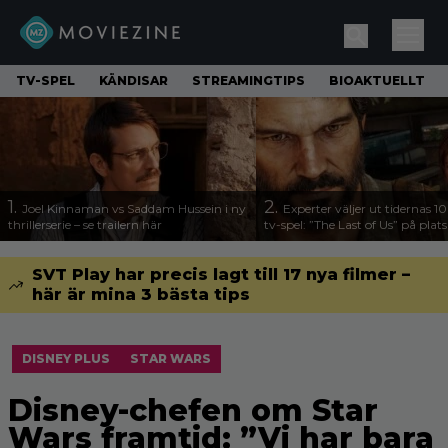
TV-SPEL
KÄNDISAR
STREAMINGTIPS
BIOAKTUELLT
1.
2.
Joel Kinnaman vs Saddam Hussein i ny
Experter väljer ut tidernas 1
thrillerserie – se trailern här
tv-spel: ”The Last of Us” på plats
SVT Play har precis lagt till 17 nya filmer –
här är mina 3 bästa tips
DISNEY PLUS
STAR WARS
Disney-chefen om Star
Wars framtid: ”Vi har bara