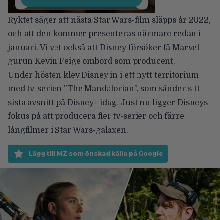
Ryktet säger att nästa Star Wars-film släpps år 2022,
och att den kommer presenteras närmare redan i
januari. Vi vet också att Disney försöker få Marvel-
gurun
Kevin Feige ombord
som producent.
Under hösten klev Disney in i ett nytt territorium
med tv-serien ”The Mandalorian”, som sänder sitt
sista avsnitt på Disney+ idag. Just nu ligger Disneys
fokus på att
producera fler tv-serier och färre
långfilmer
i Star Wars-galaxen.
Lägg till MZ som önskad källa på Google