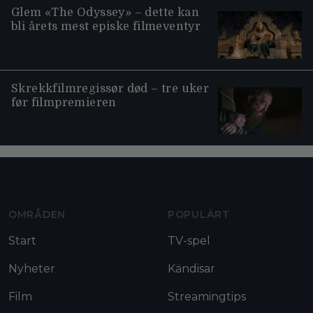
Glem «The Odyssey» – dette kan
bli årets mest episke filmeventyr
Skrekkfilmregissør død – tre uker
før filmpremieren
Moviezine footer navigation
OMRÅDEN
POPULÄRT
Start
TV-spel
Nyheter
Kändisar
Film
Streamingtips