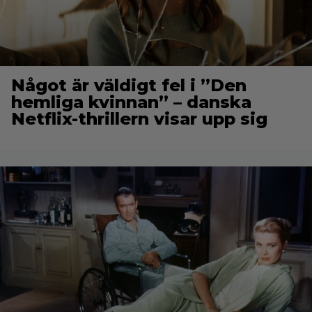
Något är väldigt fel i ”Den
hemliga kvinnan” – danska
Netflix-thrillern visar upp sig