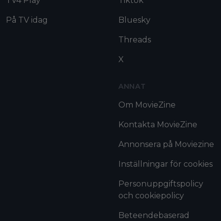
TV4 Play
Tiktok
På TV idag
Bluesky
Threads
X
ANNAT
Om MovieZine
Kontakta MovieZine
Annonsera på Moviezine
Inställningar för cookies
Personuppgiftspolicy
och cookiepolicy
Beteendebaserad