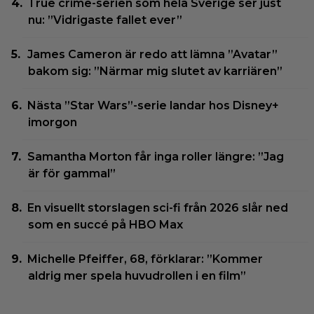
True crime-serien som hela Sverige ser just
nu: ”Vidrigaste fallet ever”
James Cameron är redo att lämna ”Avatar”
bakom sig: ”Närmar mig slutet av karriären”
Nästa ”Star Wars”-serie landar hos Disney+
imorgon
Samantha Morton får inga roller längre: ”Jag
är för gammal”
En visuellt storslagen sci-fi från 2026 slår ned
som en succé på HBO Max
Michelle Pfeiffer, 68, förklarar: ”Kommer
aldrig mer spela huvudrollen i en film”