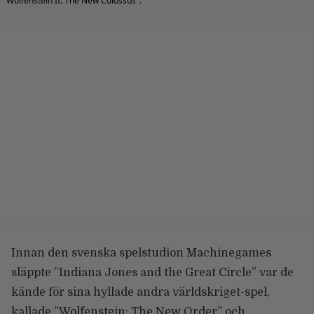
"Wolfenstein II: The New Colossus".
Innan den svenska spelstudion Machinegames
släppte
”Indiana Jones and the Great Circle”
var de
kände för sina hyllade andra världskriget-spel,
kallade ”Wolfenstein: The New Order” och