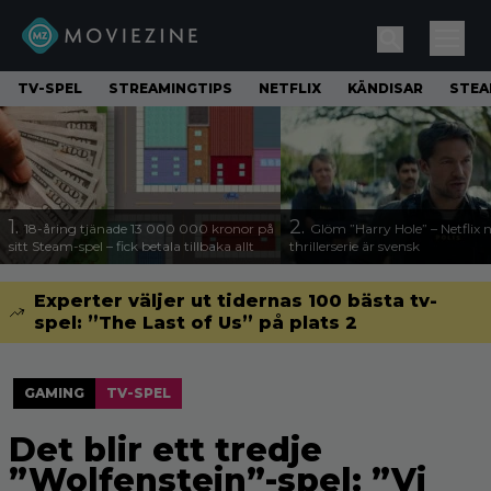
TV-SPEL
STREAMINGTIPS
NETFLIX
KÄNDISAR
STE
1.
2.
18-åring tjänade 13 000 000 kronor på
Glöm ”Harry Hole” – Netflix 
sitt Steam-spel – fick betala tillbaka allt
thrillerserie är svensk
Experter väljer ut tidernas 100 bästa tv-
spel: ”The Last of Us” på plats 2
GAMING
TV-SPEL
Det blir ett tredje
”Wolfenstein”-spel: ”Vi