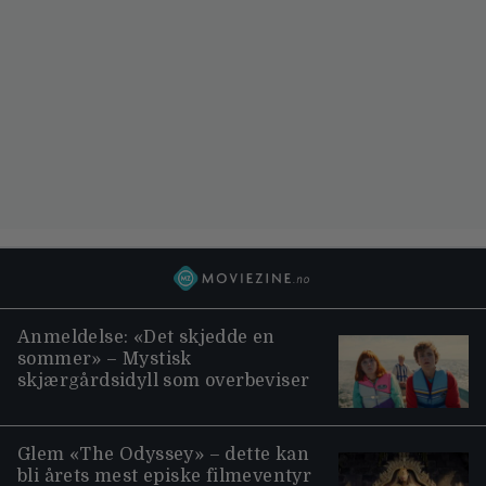
Anmeldelse: «Det skjedde en
sommer» – Mystisk
skjærgårdsidyll som overbeviser
Glem «The Odyssey» – dette kan
bli årets mest episke filmeventyr