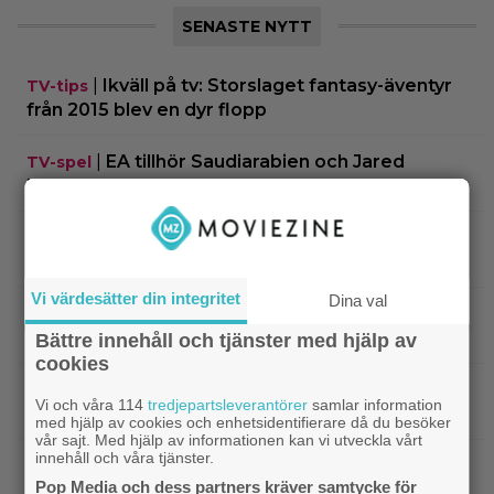
SENASTE NYTT
|
Ikväll på tv: Storslaget fantasy-äventyr
TV-tips
från 2015 blev en dyr flopp
|
EA tillhör Saudiarabien och Jared
TV-spel
Kushner nu – ”blodbad” väntar
|
Biopremiär för Jackie Chans nya
Bioaktuellt
actionrökare – och snart filmas uppföljaren
Vi värdesätter din integritet
Dina val
|
Filmpostern var för läskig – Warner Bros
Skräck
får skäll
Bättre innehåll och tjänster med hjälp av
cookies
|
Experter väljer ut tidernas 100 bästa tv-
TV-spel
Vi och våra 114
tredjepartsleverantörer
samlar information
spel: ”The Last of Us” på plats 2
med hjälp av cookies och enhetsidentifierare då du besöker
vår sajt. Med hjälp av informationen kan vi utveckla vårt
innehåll och våra tjänster.
|
Nästa ”Insidious” får svensk biopremiär
Skräck
Pop Media och dess partners kräver samtycke för
om bara 2 veckor