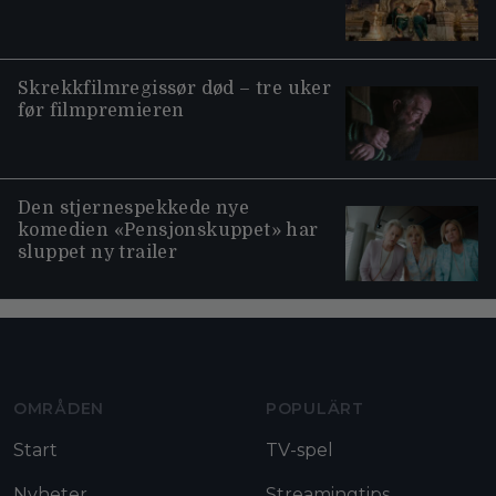
Skrekkfilmregissør død – tre uker
før filmpremieren
Den stjernespekkede nye
komedien «Pensjonskuppet» har
sluppet ny trailer
Moviezine footer navigation
OMRÅDEN
POPULÄRT
Start
TV-spel
Nyheter
Streamingtips