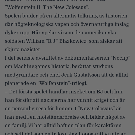
”Wolfenstein II: The New Colossus”.
Spelen bjuder på
en alternativ tolkning av historien
,
där högteknologiska vapen och övernaturliga inslag
dyker upp. Här spelar vi som den amerikanska
soldaten William ”B.J.” Blazkowicz, som älskar att
skjuta nazister.
I det senaste avsnittet av dokumentärserien
”Noclip”
om Machinegames historia, berättar studions
medgrundare och chef Jerk Gustafsson att
de alltid
planerade en ”Wolfenstein”-trilogi
.
– Det första spelet handlar mycket om BJ och hur
han förstår att nazisterna har vunnit kriget och är
en personlig resa för honom. I ”New Colossus” är
han med i en motståndsrörelse och bildar något av
en familj. Vi har alltid haft en plan för karaktären
och sett det som en trilogi. Jag hoppas att vi inte är