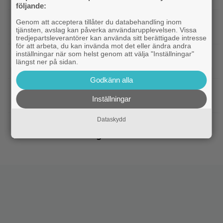
följande:
|
”Spider-Man: Brand New Day” tar
Bioaktuellt
Genom att acceptera tillåter du databehandling inom
tjänsten, avslag kan påverka användarupplevelsen. Vissa
över som 2026 års största biofilm
tredjepartsleverantörer kan använda sitt berättigade intresse
för att arbeta, du kan invända mot det eller ändra andra
inställningar när som helst genom att välja "Inställningar"
|
18 år senare släpps ”Arkiv X”-filmen
Disney Plus
längst ner på sidan.
på nytt – se trailern
Godkänn alla
|
Anya Taylor-Joy förklarar: ”Därför är
Hollywood
Inställningar
method actors bara män”
Dataskydd
|
Minns ni ”The Division”-filmen? Den kan
Netflix
fortfarande bli verklighet