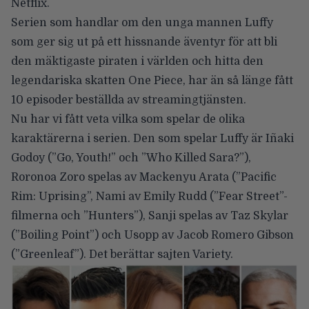
Netflix.
Serien som handlar om den unga mannen Luffy
som ger sig ut på ett hissnande äventyr för att bli
den mäktigaste piraten i världen och hitta den
legendariska skatten One Piece, har än så länge fått
10 episoder beställda av streamingtjänsten.
Nu har vi fått veta vilka som spelar de olika
karaktärerna i serien. Den som spelar
Luffy
är Iñaki
Godoy (”Go, Youth!” och ”Who Killed Sara?”),
Roronoa Zoro
spelas av Mackenyu Arata (”Pacific
Rim: Uprising”,
Nami
av Emily Rudd (”Fear Street”-
filmerna och ”Hunters”),
Sanji
spelas av Taz Skylar
(”Boiling Point”) och
Usopp
av Jacob Romero Gibson
(”Greenleaf”). Det berättar
sajten Variety
.