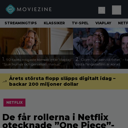
STREAMINGTIPS
KLASSIKER
TV-SPEL
VIAPLAY
NETF
1.
2.
90-talets roligaste komedi intar Viaplay:
Glöm ”Nyckeln till frihet” – t
”Sjuk humor och genialiskt manus”
bästa fängelsefilm är korad
Årets största flopp släpps digitalt idag –
backar 200 miljoner dollar
NETFLIX
De får rollerna i Netflix
otecknade ”One Piece”-