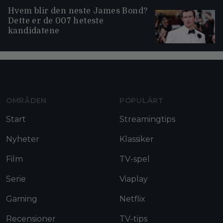
Hvem blir den neste James Bond?
Dette er de 007 heteste
kandidatene
Moviezine footer navigation
OMRÅDEN
POPULÄRT
Start
Streamingtips
Nyheter
Klassiker
Film
TV-spel
Serie
Viaplay
Gaming
Netflix
Recensioner
TV-tips