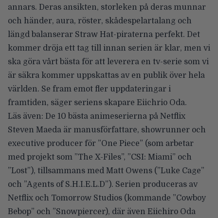
annars. Deras ansikten, storleken på deras munnar
och händer, aura, röster, skådespelartalang och
längd balanserar Straw Hat-piraterna perfekt. Det
kommer dröja ett tag till innan serien är klar, men vi
ska göra vårt bästa för att leverera en tv-serie som vi
är säkra kommer uppskattas av en publik över hela
världen. Se fram emot fler uppdateringar i
framtiden, säger seriens skapare Eiichrio Oda.
Läs även:
De 10 bästa animeserierna på Netflix
Steven Maeda är manusförfattare, showrunner och
executive producer för ”One Piece” (som arbetar
med projekt som ”The X-Files”, ”CSI: Miami” och
”Lost”), tillsammans med Matt Owens (”Luke Cage”
och ”Agents of S.H.I.E.L.D”). Serien produceras av
Netflix och Tomorrow Studios (kommande ”Cowboy
Bebop” och ”Snowpiercer), där även Eiichiro Oda