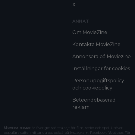
X
ANNAT
Om MovieZine
Kontakta MovieZine
Annonsera på Moviezine
Inställningar för cookies
Personuppgiftspolicy
och cookiepolicy
Beteendebaserad
reklam
Moviezine.se
är Sveriges största sajt för film, serier och spel. Utöver
populära sajten hittar du oss också på Instagram, Facebook, Youtube. För