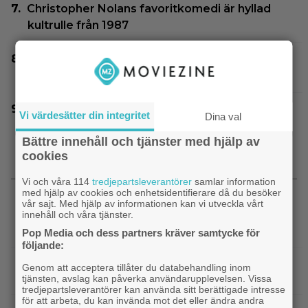
Christopher Nolans favoritkomedi är hyllad
kultrulle från 1987
Ikväll på tv: Kika in en ”perfekt” thriller med
8,4 på IMDb
Sista chansen: 2010-talets mest episka
Vi värdesätter din integritet
Dina val
fantasytrilogi lämnar Netflix i augusti
Bättre innehåll och tjänster med hjälp av
cookies
SENASTE NYTT
Vi och våra 114
tredjepartsleverantörer
samlar information
med hjälp av cookies och enhetsidentifierare då du besöker
vår sajt. Med hjälp av informationen kan vi utveckla vårt
innehåll och våra tjänster.
|
Audrey Tautou fyller 50 år – så ser
Kändisar
”Amelie” ut idag
Pop Media och dess partners kräver samtycke för
följande:
|
Årets största flopp släpps digitalt idag –
DC
Genom att acceptera tillåter du databehandling inom
backar 200 miljoner dollar
tjänsten, avslag kan påverka användarupplevelsen. Vissa
tredjepartsleverantörer kan använda sitt berättigade intresse
för att arbeta, du kan invända mot det eller ändra andra