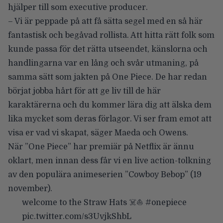
hjälper till som executive producer.
– Vi är peppade på att få sätta segel med en så här
fantastisk och begåvad rollista. Att hitta rätt folk som
kunde passa för det rätta utseendet, känslorna och
handlingarna var en lång och svår utmaning, på
samma sätt som jakten på One Piece. De har redan
börjat jobba hårt för att ge liv till de här
karaktärerna och du kommer lära dig att älska dem
lika mycket som deras förlagor. Vi ser fram emot att
visa er vad vi skapat, säger Maeda och Owens.
När
”One Piece”
har premiär på Netflix är ännu
oklart, men innan dess får vi en live action-tolkning
av den populära animeserien
”Cowboy Bebop”
(19
november).
welcome to the Straw Hats ☠️⛵️
#onepiece
pic.twitter.com/s3UvjkShbL