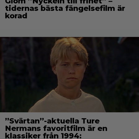
Glöm ”Nyckeln till frihet” –
tidernas bästa fängelsefilm är
korad
”Svärtan”-aktuella Ture
Nermans favoritfilm är en
klassiker från 1994: