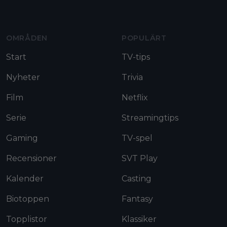
Moviezine footer navigation
OMRÅDEN
POPULÄRT
Start
TV-tips
Nyheter
Trivia
Film
Netflix
Serie
Streamingtips
Gaming
TV-spel
Recensioner
SVT Play
Kalender
Casting
Biotoppen
Fantasy
Topplistor
Klassiker