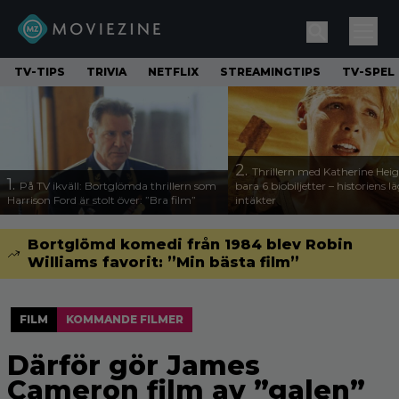
TV-TIPS
TRIVIA
NETFLIX
STREAMINGTIPS
TV-SPEL
2.
Thrillern med Katherine Heigl
1.
På TV ikväll: Bortglömda thrillern som
bara 6 biobiljetter – historiens l
Harrison Ford är stolt över: ”Bra film”
intäkter
Bortglömd komedi från 1984 blev Robin
Williams favorit: ”Min bästa film”
FILM
KOMMANDE FILMER
Därför gör James
Cameron film av ”galen”