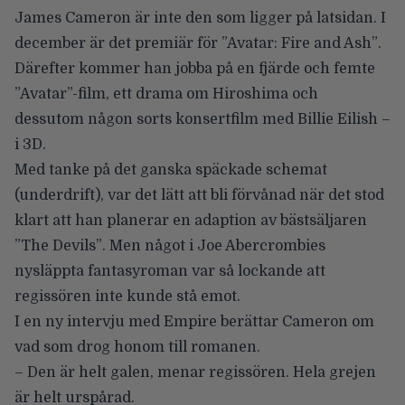
James Cameron
är inte den som ligger på latsidan. I
december är det premiär för
”Avatar: Fire and Ash”
.
Därefter kommer han jobba på en fjärde och femte
”Avatar”-film, ett drama om Hiroshima och
dessutom
någon sorts konsertfilm med Billie Eilish –
i 3D
.
Med tanke på det ganska späckade schemat
(underdrift), var det lätt att bli förvånad när det stod
klart att han
planerar en adaption
av bästsäljaren
”The Devils”
. Men något i
Joe Abercrombies
nysläppta fantasyroman var så lockande att
regissören inte kunde stå emot.
I en ny intervju med
Empire
berättar Cameron om
vad som drog honom till romanen.
– Den är helt galen, menar regissören. Hela grejen
är helt urspårad.