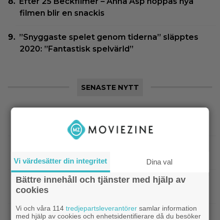
Efter 25 Beckfilmer – Anna Asp hoppas nya
filmen blir en snackis
”Snyggaste spelet genom tiderna” släpptes
2020: ”Fantastisk spelvärld”
SENASTE NYTT
|
Sista säsongen av ”The Witcher”
Fantasy
försenas – släpps 2027
|
Nu på Netflix: Tidlös krigsklassiker från
Netflix
1961 fick fullpott
Vi värdesätter din integritet
Dina val
Bättre innehåll och tjänster med hjälp av
|
”Hajen” i topp när Empires läsare
Klassiker
cookies
korar tidernas 100 bästa filmer
Vi och våra 114
tredjepartsleverantörer
samlar information
|
”Svärtan”-stjärnan Linus Rogsgård om
Exklusivt
med hjälp av cookies och enhetsidentifierare då du besöker