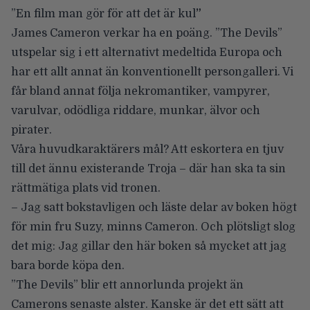
”
En film man gör för att det är kul
”
James Cameron verkar ha en poäng. ”The Devils”
utspelar sig i ett alternativt medeltida Europa och
har ett allt annat än konventionellt persongalleri. Vi
får bland annat följa
nekromantiker, vampyrer,
varulvar, odödliga riddare, munkar, älvor och
pirater
.
Våra huvudkaraktärers mål? Att eskortera en tjuv
till det ännu existerande Troja – där han ska ta sin
rättmätiga plats vid tronen.
– Jag satt bokstavligen och läste delar av boken högt
för min fru Suzy, minns Cameron. Och plötsligt slog
det mig: Jag gillar den här boken så mycket att jag
bara borde köpa den.
”The Devils” blir ett annorlunda projekt än
Camerons senaste alster. Kanske är det ett sätt att