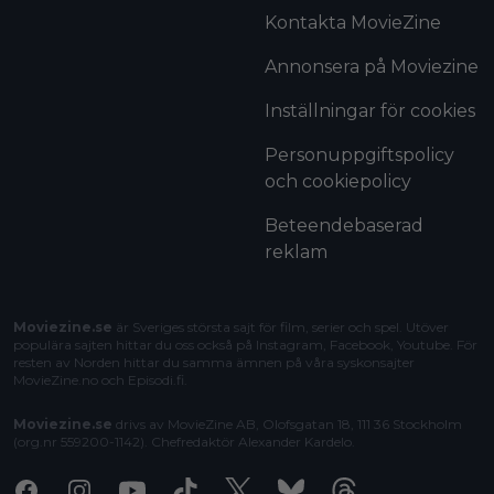
Kontakta MovieZine
Annonsera på Moviezine
Inställningar för cookies
Personuppgiftspolicy
och cookiepolicy
Beteendebaserad
reklam
Moviezine.se
är Sveriges största sajt för film, serier och spel. Utöver
populära sajten hittar du oss också på Instagram, Facebook, Youtube. För
resten av Norden hittar du samma ämnen på våra syskonsajter
MovieZine.no
och
Episodi.fi
.
Moviezine.se
drivs av MovieZine AB, Olofsgatan 18, 111 36 Stockholm
(org.nr 559200-1142). Chefredaktör
Alexander Kardelo
.
Facebook
Instagram
Youtube
Tiktok
X
Bluesky
Threads