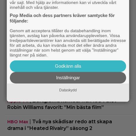
vår sajt. Med hjälp av informationen kan vi utveckla vårt
sina favoritserier: ”En av de bästa…”
innehåll och våra tjänster.
Pop Media och dess partners kräver samtycke för
|
Nu på Viaplay: ”Stiliserat våld och
Streamingtips
följande:
gapskratt” i oförutsägbar thriller från 2008
Genom att acceptera tillåter du databehandling inom
tjänsten, avslag kan påverka användarupplevelsen. Vissa
|
3 nya filmer på Netflix: Oscarsvinnaren
Netflix
tredjepartsleverantörer kan använda sitt berättigade intresse
för att arbeta, du kan invända mot det eller ändra andra
från 2025 klättrar på topplistan
inställningar när som helst genom att välja "Inställningar"
längst ner på sidan.
|
Efter 25 Beckfilmer – Anna Asp
Bioaktuellt
Godkänn alla
hoppas nya filmen blir en snackis
Inställningar
IKEA hyllas världen över – efter briljant blinkning
till Alexander Skarsgård
Dataskydd
|
Bortglömd komedi från 1984 blev
Apple TV
Robin Williams favorit: ”Min bästa film”
|
Två nya skådisar redo att skapa
HBO Max
drama i ”Heated Rivalry” säsong 2