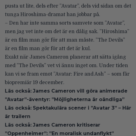
pusta ut lite, dels efter ”Avatar”, dels vid sidan om
det
tunga Hiroshima-dramat
han jobbar på.
– Den har inte samma sorts samvete som ”Avatar”,
men jag vet inte om det är en dålig sak. ”Hiroshima”
är en film man gör för att man måste. ”The Devils”
är en film man gör för att det är kul.
Exakt när James Cameron planerar att sätta igång
med ”The Devils” vet vi ännu inget om. Under tiden
kan vi se fram emot ”Avatar: Fire and Ash” – som får
biopremiär 19 december.
Läs också:
James Cameron vill göra animerade
”Avatar”-äventyr: ”Möjligheterna är oändliga”
Läs också:
Spektakulära scener i ”Avatar 3” – Här
är trailern
Läs också:
James Cameron kritiserar
”Oppenheimer”: ”En moralisk undanflykt”