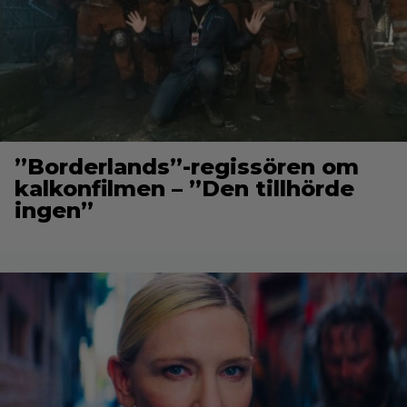
”Borderlands”-regissören om
kalkonfilmen – ”Den tillhörde
ingen”