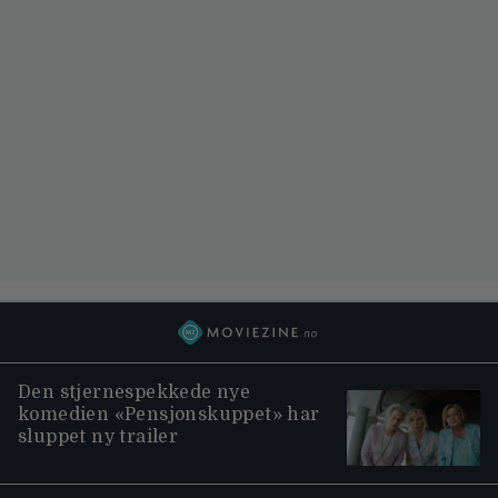
Den stjernespekkede nye
komedien «Pensjonskuppet» har
sluppet ny trailer