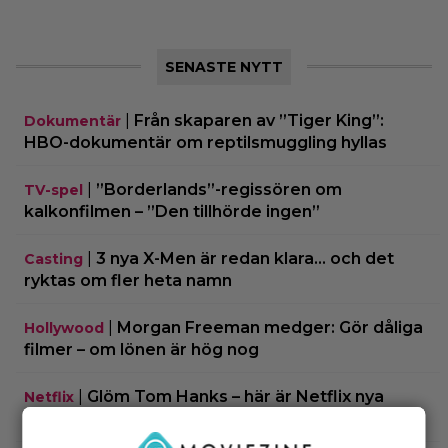
SENASTE NYTT
|
Från skaparen av ”Tiger King”:
Dokumentär
HBO-dokumentär om reptilsmuggling hyllas
|
”Borderlands”-regissören om
TV-spel
kalkonfilmen – ”Den tillhörde ingen”
|
3 nya X-Men är redan klara… och det
Casting
ryktas om fler heta namn
|
Morgan Freeman medger: Gör dåliga
Hollywood
filmer – om lönen är hög nog
|
Glöm Tom Hanks – här är Netflix nya
Netflix
Robert Langdon-skådis