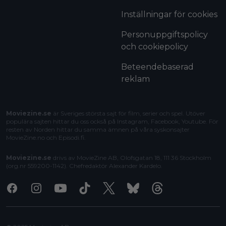
Inställningar för cookies
Personuppgiftspolicy
och cookiepolicy
Beteendebaserad
reklam
Moviezine.se
är Sveriges största sajt för film, serier och spel. Utöver
populära sajten hittar du oss också på Instagram, Facebook, Youtube. För
resten av Norden hittar du samma ämnen på våra syskonsajter
MovieZine.no
och
Episodi.fi
.
Moviezine.se
drivs av MovieZine AB, Olofsgatan 18, 111 36 Stockholm
(org.nr 559200-1142). Chefredaktör
Alexander Kardelo
.
Facebook
Instagram
Youtube
Tiktok
X
Bluesky
Threads