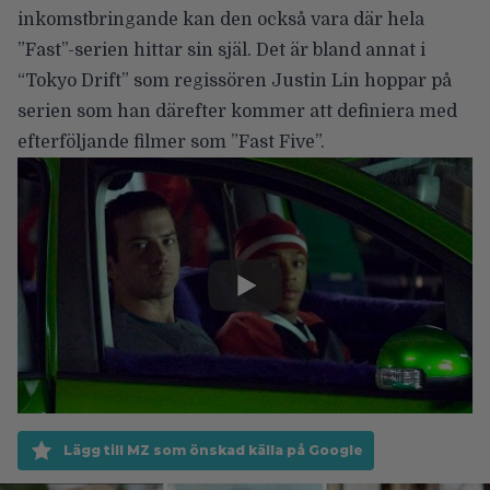
inkomstbringande kan den också vara där hela
”Fast”-serien hittar sin själ. Det är bland annat i
“Tokyo Drift” som regissören Justin Lin hoppar på
serien som han därefter kommer att definiera med
efterföljande filmer som ”Fast Five”.
Lägg till MZ som önskad källa på Google