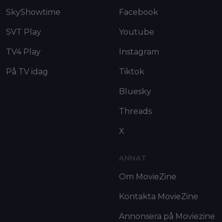
SkyShowtime
Facebook
SVT Play
Youtube
TV4 Play
Instagram
På TV idag
Tiktok
Bluesky
Threads
X
ANNAT
Om MovieZine
Kontakta MovieZine
Annonsera på Moviezine