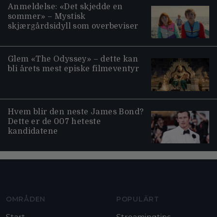
Anmeldelse: «Det skjedde en
sommer» – Mystisk
skjærgårdsidyll som overbeviser
Glem «The Odyssey» – dette kan
bli årets mest episke filmeventyr
Hvem blir den neste James Bond?
Dette er de 007 heteste
kandidatene
Moviezine footer navigation
OMRÅDEN
POPULÄRT