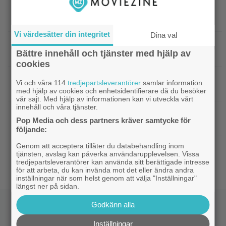
|
”Gilmore Girls” fyller 25 år –
HBO Max
återvänder med ny dokumentär
Vi värdesätter din integritet
Dina val
|
Filmquiz: 25 år av klassiker – vad minns du
Quiz
Bättre innehåll och tjänster med hjälp av
om filmåret 2001?
cookies
|
Netflix har lagt ned David Finchers
Netflix
Vi och våra 114
tredjepartsleverantörer
samlar information
amerikanska ”Squid Game”-spinoff
med hjälp av cookies och enhetsidentifierare då du besöker
vår sajt. Med hjälp av informationen kan vi utveckla vårt
innehåll och våra tjänster.
|
När kommer ”Michael 2”?
Kommande filmer
Pop Media och dess partners kräver samtycke för
Lionsgate-chefen har ett svar
följande:
Genom att acceptera tillåter du databehandling inom
|
Adam Sandler återförenar
Kommande filmer
tjänsten, avslag kan påverka användarupplevelsen. Vissa
gänget i ”Grown Ups 3” – delar en första bild
tredjepartsleverantörer kan använda sitt berättigade intresse
för att arbeta, du kan invända mot det eller ändra andra
inställningar när som helst genom att välja "Inställningar"
längst ner på sidan.
Godkänn alla
Inställningar