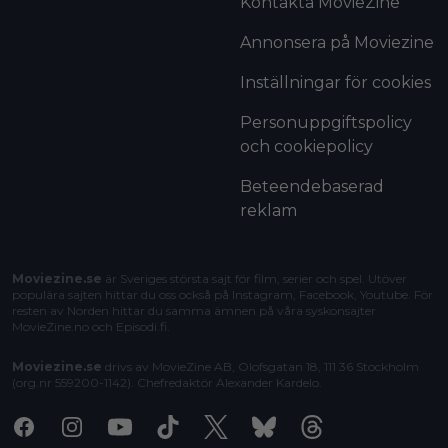
Kontakta MovieZine
Annonsera på Moviezine
Inställningar för cookies
Personuppgiftspolicy
och cookiepolicy
Beteendebaserad
reklam
Moviezine.se
är Sveriges största sajt för film, serier och spel. Utöver
populära sajten hittar du oss också på Instagram, Facebook, Youtube. För
resten av Norden hittar du samma ämnen på våra syskonsajter
MovieZine.no
och
Episodi.fi
.
Moviezine.se
drivs av MovieZine AB, Olofsgatan 18, 111 36 Stockholm
(org.nr 559200-1142). Chefredaktör
Alexander Kardelo
.
Facebook
Instagram
Youtube
Tiktok
X
Bluesky
Threads