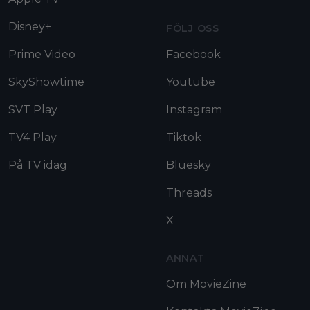
Disney+
FÖLJ OSS
Prime Video
Facebook
SkyShowtime
Youtube
SVT Play
Instagram
TV4 Play
Tiktok
På TV idag
Bluesky
Threads
X
ANNAT
Om MovieZine