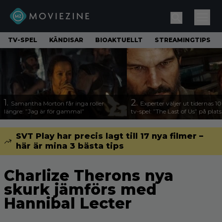
TV-SPEL
KÄNDISAR
BIOAKTUELLT
STREAMINGTIPS
1.
2.
Samantha Morton får inga roller
Experter väljer ut tidernas 1
längre: ”Jag är för gammal”
tv-spel: ”The Last of Us” på plats
SVT Play har precis lagt till 17 nya filmer –
här är mina 3 bästa tips
Charlize Therons nya
skurk jämförs med
Hannibal Lecter