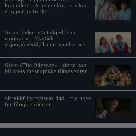
komedien «Pensjonskuppet» har
sluppet ny trailer
Anmeldelse: «Det skjedde en
sommer» – Mystisk
skjærgårdsidyll som overbeviser
Glem «The Odyssey» – dette kan
bli årets mest episke filmeventyr
Skrekkfilmregissør død – tre uker
før filmpremieren
Moviezine footer navigation