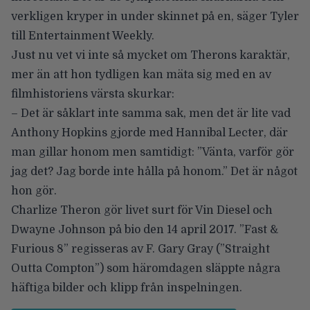
verkligen kryper in under skinnet på en, säger Tyler
till
Entertainment Weekly
.
Just nu vet vi inte så mycket om Therons karaktär,
mer än att hon tydligen kan mäta sig med en av
filmhistoriens värsta skurkar:
– Det är såklart inte samma sak, men det är lite vad
Anthony Hopkins gjorde med Hannibal Lecter, där
man gillar honom men samtidigt: ”Vänta, varför gör
jag det? Jag borde inte hålla på honom.” Det är något
hon gör.
Charlize Theron gör livet surt för Vin Diesel och
Dwayne Johnson på bio den 14 april 2017. ”Fast &
Furious 8” regisseras av F. Gary Gray (”Straight
Outta Compton”) som
häromdagen släppte några
häftiga bilder och klipp från inspelningen
.