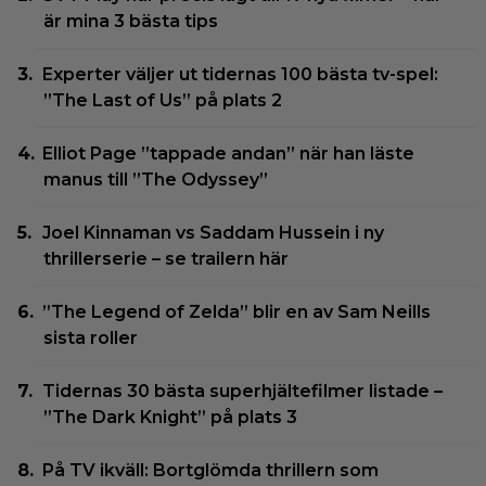
är mina 3 bästa tips
Experter väljer ut tidernas 100 bästa tv-spel:
”The Last of Us” på plats 2
Elliot Page ”tappade andan” när han läste
manus till ”The Odyssey”
Joel Kinnaman vs Saddam Hussein i ny
thrillerserie – se trailern här
”The Legend of Zelda” blir en av Sam Neills
sista roller
Tidernas 30 bästa superhjältefilmer listade –
”The Dark Knight” på plats 3
På TV ikväll: Bortglömda thrillern som