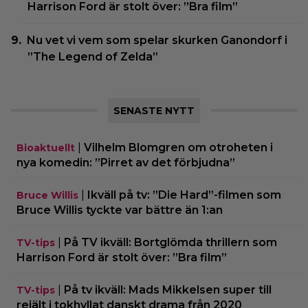
Harrison Ford är stolt över: ”Bra film”
Nu vet vi vem som spelar skurken Ganondorf i
”The Legend of Zelda”
SENASTE NYTT
|
Vilhelm Blomgren om otroheten i
Bioaktuellt
nya komedin: ”Pirret av det förbjudna”
|
Ikväll på tv: ”Die Hard”-filmen som
Bruce Willis
Bruce Willis tyckte var bättre än 1:an
|
På TV ikväll: Bortglömda thrillern som
TV-tips
Harrison Ford är stolt över: ”Bra film”
|
På tv ikväll: Mads Mikkelsen super till
TV-tips
rejält i tokhyllat danskt drama från 2020