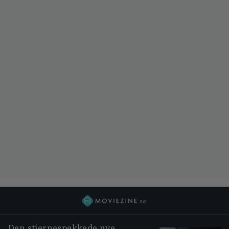
Den stjernespekkede nye