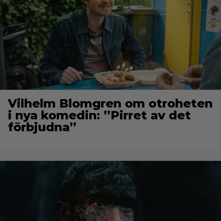
Vilhelm Blomgren om otroheten
i nya komedin: ”Pirret av det
förbjudna”