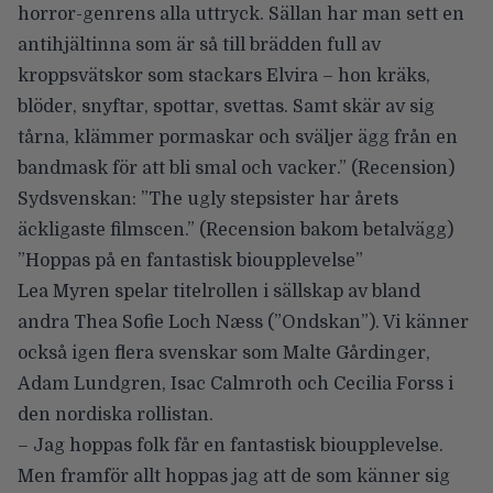
horror-genrens alla uttryck. Sällan har man sett en
antihjältinna som är så till brädden full av
kroppsvätskor som stackars Elvira – hon kräks,
blöder, snyftar, spottar, svettas. Samt skär av sig
tårna, klämmer pormaskar och sväljer ägg från en
bandmask för att bli smal och vacker.” (
Recension
)
Sydsvenskan
: ”The ugly stepsister har årets
äckligaste filmscen.” (Recension bakom betalvägg)
”Hoppas på en fantastisk bioupplevelse”
Lea Myren
spelar titelrollen i sällskap av bland
andra
Thea Sofie Loch Næss
(”Ondskan”). Vi känner
också igen flera svenskar som
Malte Gårdinger
,
Adam Lundgren
,
Isac Calmroth
och
Cecilia Forss
i
den nordiska rollistan.
– Jag hoppas folk får en fantastisk bioupplevelse.
Men framför allt hoppas jag att de som känner sig