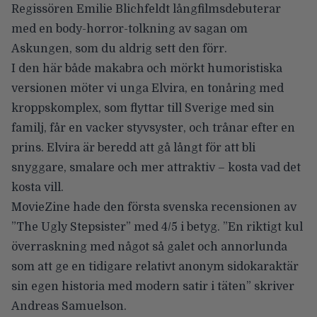
Regissören Emilie Blichfeldt långfilmsdebuterar
med en body-horror-tolkning av sagan om
Askungen, som du aldrig sett den förr.
I den här både makabra och mörkt humoristiska
versionen möter vi unga Elvira, en tonåring med
kroppskomplex, som flyttar till Sverige med sin
familj, får en vacker styvsyster, och trånar efter en
prins. Elvira är beredd att gå långt för att bli
snyggare, smalare och mer attraktiv – kosta vad det
kosta vill.
MovieZine hade den första svenska
recensionen av
”The Ugly Stepsister”
med 4/5 i betyg. ”En riktigt kul
överraskning med något så galet och annorlunda
som att ge en tidigare relativt anonym sidokaraktär
sin egen historia med modern satir i täten” skriver
Andreas Samuelson.