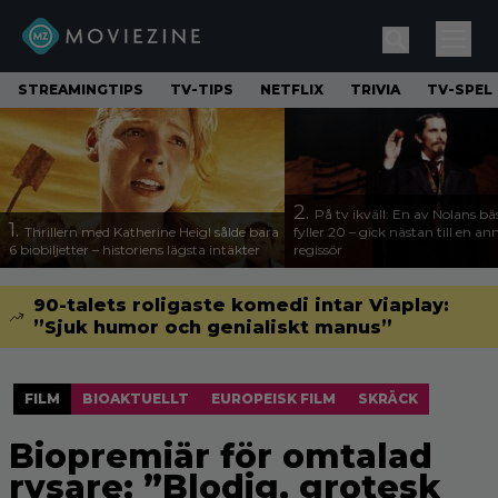
STREAMINGTIPS
TV-TIPS
NETFLIX
TRIVIA
TV-SPEL
2.
På tv ikväll: En av Nolans bä
1.
Thrillern med Katherine Heigl sålde bara
fyller 20 – gick nästan till en a
6 biobiljetter – historiens lägsta intäkter
regissör
90-talets roligaste komedi intar Viaplay:
”Sjuk humor och genialiskt manus”
FILM
BIOAKTUELLT
EUROPEISK FILM
SKRÄCK
Biopremiär för omtalad
rysare: ”Blodig, grotesk