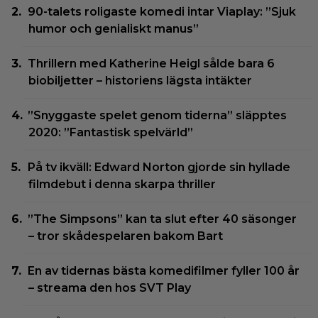
90-talets roligaste komedi intar Viaplay: ”Sjuk
humor och genialiskt manus”
Thrillern med Katherine Heigl sålde bara 6
biobiljetter – historiens lägsta intäkter
”Snyggaste spelet genom tiderna” släpptes
2020: ”Fantastisk spelvärld”
På tv ikväll: Edward Norton gjorde sin hyllade
filmdebut i denna skarpa thriller
”The Simpsons” kan ta slut efter 40 säsonger
– tror skådespelaren bakom Bart
En av tidernas bästa komedifilmer fyller 100 år
– streama den hos SVT Play