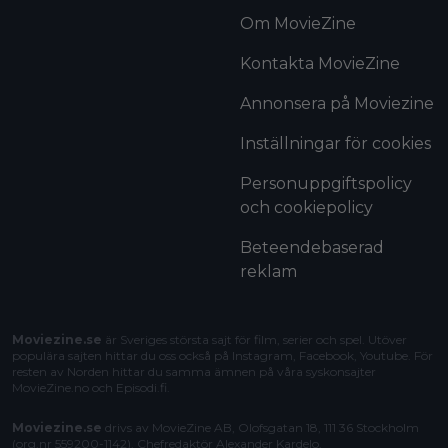
Om MovieZine
Kontakta MovieZine
Annonsera på Moviezine
Inställningar för cookies
Personuppgiftspolicy
och cookiepolicy
Beteendebaserad
reklam
Moviezine.se
är Sveriges största sajt för film, serier och spel. Utöver
populära sajten hittar du oss också på Instagram, Facebook, Youtube. För
resten av Norden hittar du samma ämnen på våra syskonsajter
MovieZine.no
och
Episodi.fi
.
Moviezine.se
drivs av MovieZine AB, Olofsgatan 18, 111 36 Stockholm
(org.nr 559200-1142). Chefredaktör
Alexander Kardelo
.