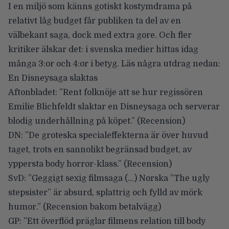
I en miljö som känns gotiskt kostymdrama på
relativt låg budget får publiken ta del av en
välbekant saga, dock med extra gore. Och fler
kritiker älskar det: i svenska medier hittas idag
många 3:or och 4:or i betyg. Läs några utdrag nedan:
En Disneysaga slaktas
Aftonbladet
: ”Rent folknöje att se hur regissören
Emilie Blichfeldt slaktar en Disneysaga och serverar
blodig underhållning på köpet.” (
Recension
)
DN
: ”De groteska specialeffekterna är över huvud
taget, trots en sannolikt begränsad budget, av
yppersta body horror-klass.” (
Recension
)
SvD
: ”Geggigt sexig filmsaga (…) Norska ”The ugly
stepsister” är absurd, splattrig och fylld av mörk
humor.” (Recension bakom betalvägg)
GP
: ”Ett överflöd präglar filmens relation till body