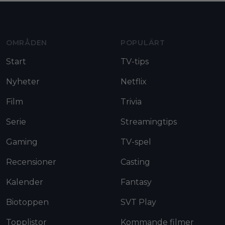
Moviezine footer navigation
OMRÅDEN
POPULÄRT
Start
TV-tips
Nyheter
Netflix
Film
Trivia
Serie
Streamingtips
Gaming
TV-spel
Recensioner
Casting
Kalender
Fantasy
Biotoppen
SVT Play
Topplistor
Kommande filmer