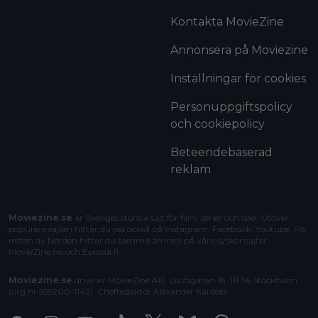
Kontakta MovieZine
Annonsera på Moviezine
Inställningar för cookies
Personuppgiftspolicy
och cookiepolicy
Beteendebaserad
reklam
Moviezine.se
är Sveriges största sajt för film, serier och spel. Utöver
populära sajten hittar du oss också på Instagram, Facebook, Youtube. För
resten av Norden hittar du samma ämnen på våra syskonsajter
MovieZine.no
och
Episodi.fi
.
Moviezine.se
drivs av MovieZine AB, Olofsgatan 18, 111 36 Stockholm
(org.nr 559200-1142). Chefredaktör
Alexander Kardelo
.