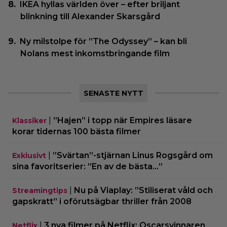
IKEA hyllas världen över – efter briljant
blinkning till Alexander Skarsgård
Ny milstolpe för ”The Odyssey” – kan bli
Nolans mest inkomstbringande film
SENASTE NYTT
|
”Hajen” i topp när Empires läsare
Klassiker
korar tidernas 100 bästa filmer
|
”Svärtan”-stjärnan Linus Rogsgård om
Exklusivt
sina favoritserier: ”En av de bästa…”
|
Nu på Viaplay: ”Stiliserat våld och
Streamingtips
gapskratt” i oförutsägbar thriller från 2008
|
3 nya filmer på Netflix: Oscarsvinnaren
Netflix