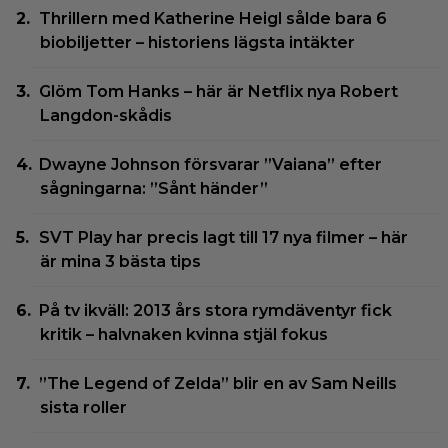
Thrillern med Katherine Heigl sålde bara 6
biobiljetter – historiens lägsta intäkter
Glöm Tom Hanks – här är Netflix nya Robert
Langdon-skådis
Dwayne Johnson försvarar ”Vaiana” efter
sågningarna: ”Sånt händer”
SVT Play har precis lagt till 17 nya filmer – här
är mina 3 bästa tips
På tv ikväll: 2013 års stora rymdäventyr fick
kritik – halvnaken kvinna stjäl fokus
”The Legend of Zelda” blir en av Sam Neills
sista roller