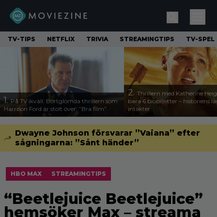
TV-TIPS
NETFLIX
TRIVIA
STREAMINGTIPS
TV-SPEL
2.
Thrillern med Katherine Heigl
1.
På TV ikväll: Bortglömda thrillern som
bara 6 biobiljetter – historiens l
Harrison Ford är stolt över: ”Bra film”
intäkter
Dwayne Johnson försvarar ”Vaiana” efter
sågningarna: ”Sånt händer”
HBO MAX
STREAMINGTIPS
“Beetlejuice Beetlejuice”
hemsöker Max – streama