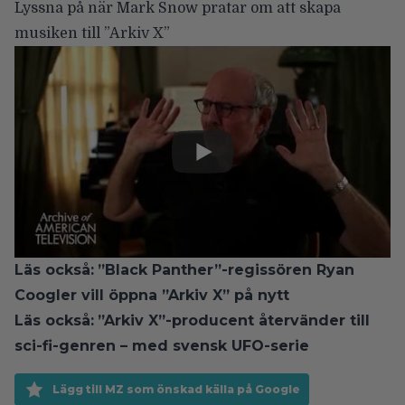
Lyssna på när Mark Snow pratar om att skapa
musiken till ”Arkiv X”
Läs också:
”Black Panther”-regissören Ryan
Coogler vill öppna ”Arkiv X” på nytt
Läs också:
”Arkiv X”-producent återvänder till
sci-fi-genren – med svensk UFO-serie
Lägg till MZ som önskad källa på Google