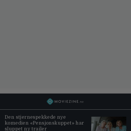
Den stjernespekkede nye
komedien «Pensjonskuppet» har
sluppet ny trailer