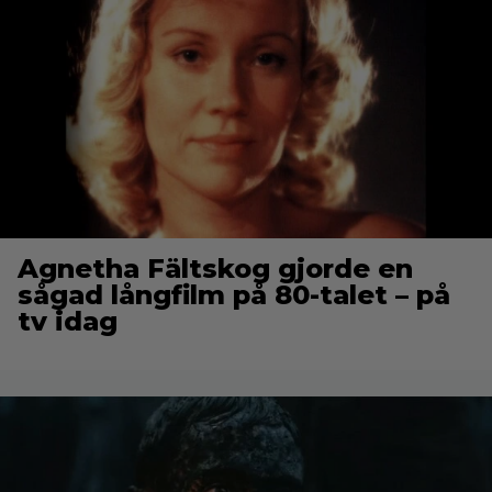
Agnetha Fältskog gjorde en
sågad långfilm på 80-talet – på
tv idag