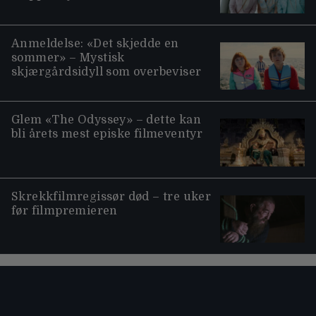
Anmeldelse: «Det skjedde en
sommer» – Mystisk
skjærgårdsidyll som overbeviser
Glem «The Odyssey» – dette kan
bli årets mest episke filmeventyr
Skrekkfilmregissør død – tre uker
før filmpremieren
Moviezine footer navigation