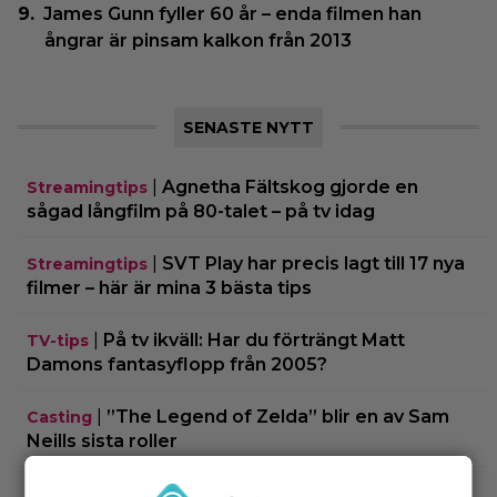
James Gunn fyller 60 år – enda filmen han
ångrar är pinsam kalkon från 2013
SENASTE NYTT
|
Agnetha Fältskog gjorde en
Streamingtips
sågad långfilm på 80-talet – på tv idag
|
SVT Play har precis lagt till 17 nya
Streamingtips
filmer – här är mina 3 bästa tips
|
På tv ikväll: Har du förträngt Matt
TV-tips
Damons fantasyflopp från 2005?
|
”The Legend of Zelda” blir en av Sam
Casting
Neills sista roller
|
Arga föräldrar ringde ner Nintendo –
TV-spel