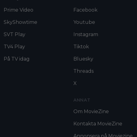
Prime Video
Facebook
SkyShowtime
Youtube
SVT Play
Instagram
TV4 Play
Tiktok
På TV idag
Bluesky
Threads
X
ANNAT
Om MovieZine
Kontakta MovieZine
Annonsera på Moviezine