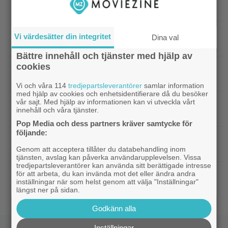
spelkaraktären ”ser ut som en penis”
|
Nu vet vi vem som spelar
Kommande filmer
Vi värdesätter din integritet
Dina val
skurken Ganondorf i ”The Legend of Zelda”
Bättre innehåll och tjänster med hjälp av
cookies
|
Jim Carrey klar för ny långfilm –
Casting
baserad på älskad animerad serie
Vi och våra 114
tredjepartsleverantörer
samlar information
med hjälp av cookies och enhetsidentifierare då du besöker
vår sajt. Med hjälp av informationen kan vi utveckla vårt
|
Från ”Heartstopper” till ”X-Men”? Kit
Casting
innehåll och våra tjänster.
Connor kan bli nye Cyclops
Pop Media och dess partners kräver samtycke för
följande:
|
Nya svenska filmen kallas ”årets
Bioaktuellt
charmigaste komedi” – nu på bio
Genom att acceptera tillåter du databehandling inom
tjänsten, avslag kan påverka användarupplevelsen. Vissa
tredjepartsleverantörer kan använda sitt berättigade intresse
|
Tidernas 30 bästa superhjältefilmer listade
DC
för att arbeta, du kan invända mot det eller ändra andra
inställningar när som helst genom att välja "Inställningar"
– ”The Dark Knight” på plats 3
längst ner på sidan.
Godkänn alla
Inställningar