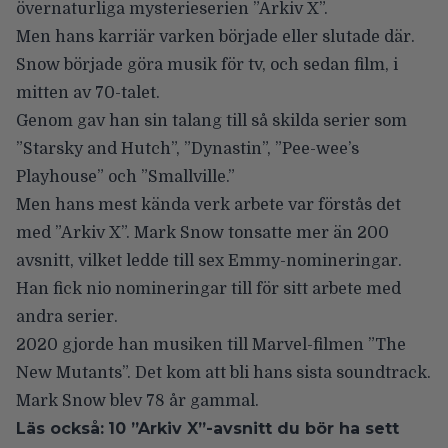
övernaturliga mysterieserien ”Arkiv X”.
Men hans karriär varken började eller slutade där.
Snow började göra musik för tv, och sedan film, i
mitten av 70-talet.
Genom gav han sin talang till så skilda serier som
”Starsky and Hutch”, ”Dynastin”, ”Pee-wee’s
Playhouse” och ”Smallville.”
Men hans mest kända verk arbete var förstås det
med ”Arkiv X”. Mark Snow tonsatte mer än 200
avsnitt, vilket ledde till sex Emmy-nomineringar.
Han fick nio nomineringar till för sitt arbete med
andra serier.
2020 gjorde han musiken till Marvel-filmen ”The
New Mutants”. Det kom att bli hans sista soundtrack.
Mark Snow blev 78 år gammal.
Läs också:
10 ”Arkiv X”-avsnitt du bör ha sett