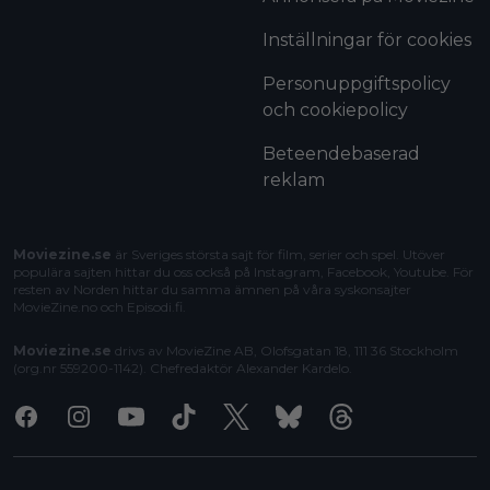
Inställningar för cookies
Personuppgiftspolicy
och cookiepolicy
Beteendebaserad
reklam
Moviezine.se
är Sveriges största sajt för film, serier och spel. Utöver
populära sajten hittar du oss också på Instagram, Facebook, Youtube. För
resten av Norden hittar du samma ämnen på våra syskonsajter
MovieZine.no
och
Episodi.fi
.
Moviezine.se
drivs av MovieZine AB, Olofsgatan 18, 111 36 Stockholm
(org.nr 559200-1142). Chefredaktör
Alexander Kardelo
.
Facebook
Instagram
Youtube
Tiktok
X
Bluesky
Threads