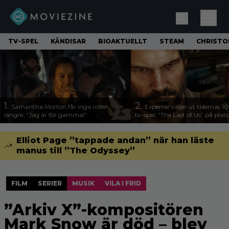
TV-SPEL
KÄNDISAR
BIOAKTUELLT
STEAM
CHRISTO
1.
2.
Samantha Morton får inga roller
Experter väljer ut tidernas 1
längre: ”Jag är för gammal”
tv-spel: ”The Last of Us” på plats
Elliot Page ”tappade andan” när han läste
manus till ”The Odyssey”
FILM
SERIER
MUSIK
VILA I FRID
”Arkiv X”-kompositören
Mark Snow är död – blev