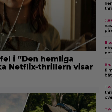
hem
thr
Jur
näs
på 
Bio
otr
det
 fel i ”Den hemliga
 Netflix-thrillern visar
Bru
fil
bät
TV-
thr
öve
TV-