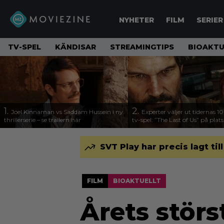
NYHETER
FILM
SERIER
TV-SPEL
KÄNDISAR
STREAMINGTIPS
BIOAKTU
1.
2.
Joel Kinnaman vs Saddam Hussein i ny
Experter väljer ut tidernas 1
thrillerserie – se trailern här
tv-spel: ”The Last of Us” på plats
SVT Play har precis lagt til
FILM
BIOAKTUELLT
Årets störs