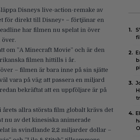
släppa Disneys live-action-remake av
et för direkt till Disney+ – förtjänar en
eadline
har filmen nu spelat in över
S
f
 över.
tt om ”
A Minecraft Movie
” och är den
E
anska filmen hittills i år.
b
p
över – filmen är bara inne på sin sjätte
väl vara på väg att passera en miljard
J
redan bekräftat att en uppföljare är på
H
t
li årets allra största film globalt krävs det
E
ust nu av det kinesiska animerade
h
O
lat in svindlande 2,2 miljarder dollar –