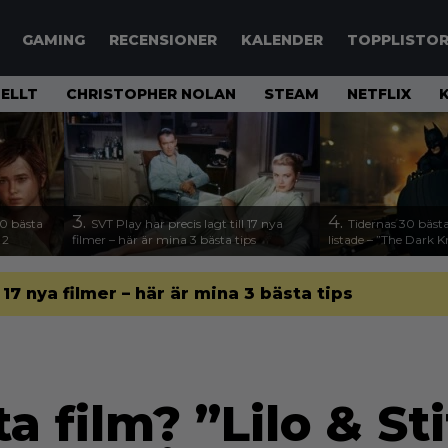
GAMING
RECENSIONER
KALENDER
TOPPLISTO
ELLT
CHRISTOPHER NOLAN
STEAM
NETFLIX
3.
4.
00 bästa
SVT Play har precis lagt till 17 nya
Tidernas 30 bästa
 2
filmer – här är mina 3 bästa tips
listade – ”The Dark K
l 17 nya filmer – här är mina 3 bästa tips
ta film? ”Lilo & St