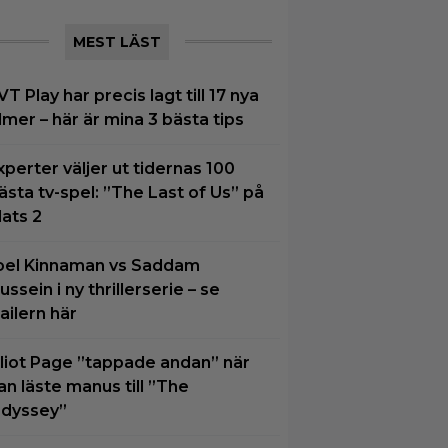
MEST LÄST
VT Play har precis lagt till 17 nya
ilmer – här är mina 3 bästa tips
xperter väljer ut tidernas 100
ästa tv-spel: ”The Last of Us” på
lats 2
oel Kinnaman vs Saddam
ussein i ny thrillerserie – se
railern här
lliot Page ”tappade andan” när
an läste manus till ”The
dyssey”