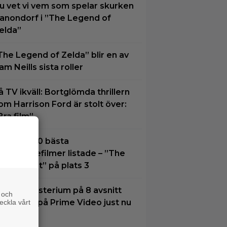
u vet vi vem som spelar skurken
anondorf i ”The Legend of
elda”
The Legend of Zelda” blir en av
am Neills sista roller
å TV ikväll: Bortglömda thrillern
om Harrison Ford är stolt över:
Bra film”
idernas 30 bästa
uperhjältefilmer listade – ”The
ark Knight” på plats 3
tt nytt mysterium på 8 avsnitt
 och
ör succé på Prime Video just nu
eckla vårt