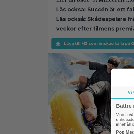
mer än både ”A Minecraft Mov
Läs också:
Succén är ett fa
Läs också:
Skådespelare frå
veckor efter filmens premi
Lägg till MZ som önskad källa på 
Vi 
Bättre 
Vi och v
enhetside
innehåll o
Pop Medi