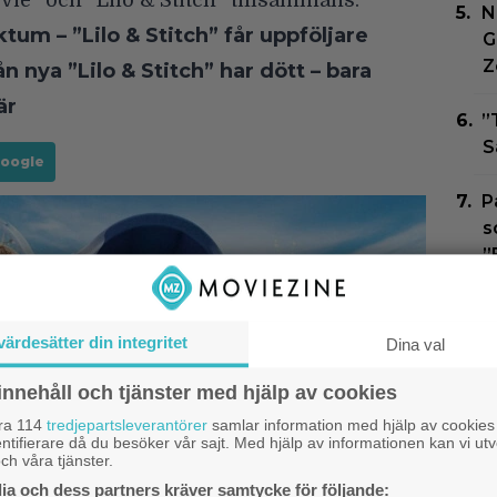
ie” och ”Lilo & Stitch” tillsammans.
N
ktum – ”Lilo & Stitch” får uppföljare
G
Z
n nya ”Lilo & Stitch” har dött – bara
är
”
S
Google
P
s
”
T
s
värdesätter din integritet
Dina val
D
innehåll och tjänster med hjälp av cookies
E
åra 114
tredjepartsleverantörer
samlar information med hjälp av cookies
g
ntifierare då du besöker vår sajt. Med hjälp av informationen kan vi utv
ch våra tjänster.
a och dess partners kräver samtycke för följande: