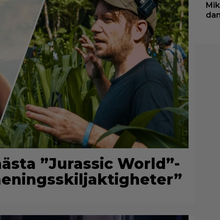
Mik
dan
nästa ”Jurassic World”-
meningsskiljaktigheter”