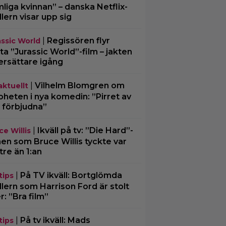
liga kvinnan” – danska Netflix-
illern visar upp sig
|
Regissören flyr
assic World
ta ”Jurassic World”-film – jakten
ersättare igång
|
Vilhelm Blomgren om
aktuellt
oheten i nya komedin: ”Pirret av
 förbjudna”
|
Ikväll på tv: ”Die Hard”-
ce Willis
men som Bruce Willis tyckte var
tre än 1:an
|
På TV ikväll: Bortglömda
tips
illern som Harrison Ford är stolt
r: ”Bra film”
|
På tv ikväll: Mads
tips