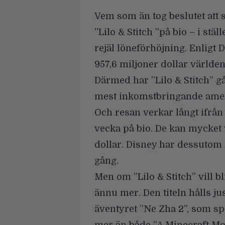
Vem som än tog beslutet att 
”
Lilo & Stitch ”
på bio – i ställ
rejäl löneförhöjning. Enligt
D
957,6 miljoner dollar
världen
Därmed har ”Lilo & Stitch” gå
mest inkomstbringande amerik
Och resan verkar långt ifrån 
vecka på bio. De kan mycket 
dollar. Disney har dessutom 
gång.
Men om ”
Lilo & Stitch
” vill b
ännu mer. Den titeln hålls j
äventyret ”Ne Zha 2”, som spe