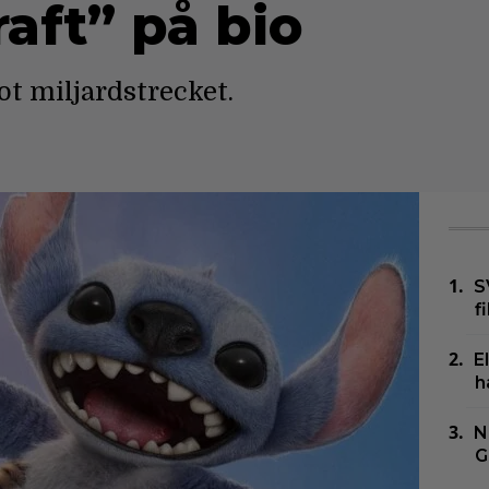
aft” på bio
t miljardstrecket.
S
f
E
h
N
G