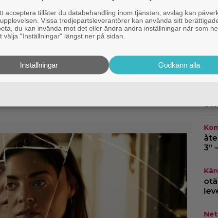
 acceptera tillåter du databehandling inom tjänsten, avslag kan påver
pplevelsen. Vissa tredjepartsleverantörer kan använda sitt berättigade
rbeta, du kan invända mot det eller ändra andra inställningar när som he
 välja "Inställningar" längst ner på sidan.
Netf
Fin
Gam
get återförenat –
Inställningar
Godkänn alla
ar första bilden från
Kom
”Mi
ett
Kom
åte
3” 
Kän
otä
lev
Netf