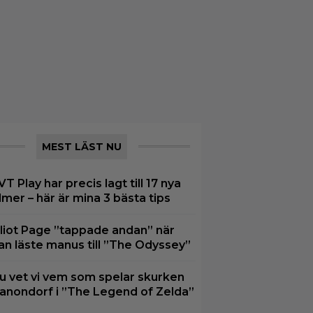
MEST LÄST NU
VT Play har precis lagt till 17 nya
ilmer – här är mina 3 bästa tips
lliot Page ”tappade andan” när
an läste manus till ”The Odyssey”
u vet vi vem som spelar skurken
anondorf i ”The Legend of Zelda”