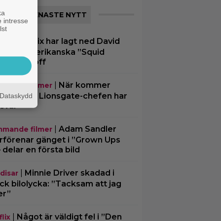
ka
SENASTE NYTT
 intresse
lst
|
Netflix har lagt ned David
lix
chers amerikanska ”Squid
e”-spinoff
|
När kommer
mande filmer
chael 2”? Lionsgate-chefen har
Dataskydd
 svar
|
Adam Sandler
mande filmer
rförenar gänget i ”Grown Ups
– delar en första bild
|
Minnie Driver skadad i
disar
ck bilolycka: ”Tacksam att jag
er”
|
Något är väldigt fel i ”Den
lix