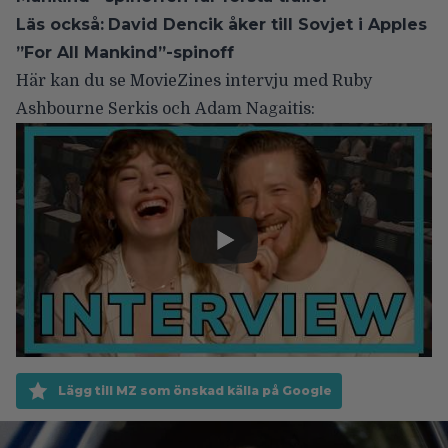
Läs också:
David Dencik åker till Sovjet i Apples
”For All Mankind”-spinoff
Här kan du se MovieZines intervju med Ruby
Ashbourne Serkis och Adam Nagaitis:
Lägg till MZ som önskad källa på Google