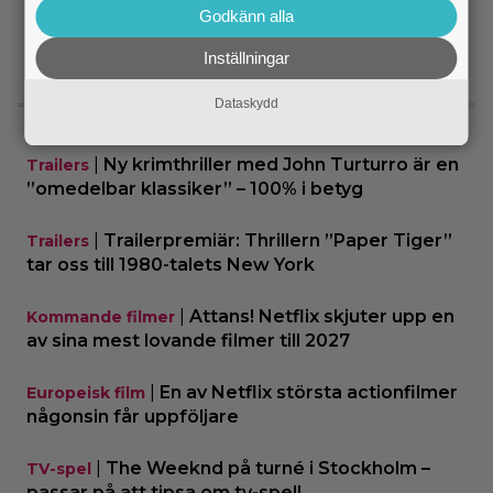
Godkänn alla
kultrulle från 1987
Inställningar
SENASTE NYTT
Dataskydd
|
Ny krimthriller med John Turturro är en
Trailers
”omedelbar klassiker” – 100% i betyg
|
Trailerpremiär: Thrillern ”Paper Tiger”
Trailers
tar oss till 1980-talets New York
|
Attans! Netflix skjuter upp en
Kommande filmer
av sina mest lovande filmer till 2027
|
En av Netflix största actionfilmer
Europeisk film
någonsin får uppföljare
|
The Weeknd på turné i Stockholm –
TV-spel
passar på att tipsa om tv-spel!