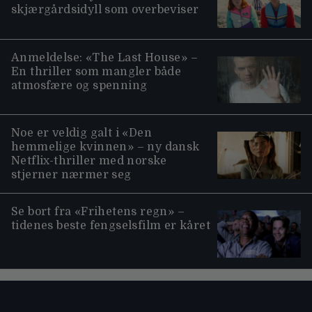
skjærgårdsidyll som overbeviser
Anmeldelse: «The Last House» –
En thriller som mangler både
atmosfære og spenning
Noe er veldig galt i «Den
hemmelige kvinnen» – ny dansk
Netflix-thriller med norske
stjerner nærmer seg
Se bort fra «Frihetens regn» –
tidenes beste fengselsfilm er kåret
Moviezine footer navigation