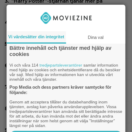
”Harry Potter”-stjärnan tjänar mer på
OnlyFans än på skådespeleriet
Glöm ”Nyckeln till frihet” – tidernas bästa
fängelsefilm är korad
Vi värdesätter din integritet
Dina val
Ikväll på tv: Kika in en ”perfekt” thriller med
Bättre innehåll och tjänster med hjälp av
8,4 på IMDb
cookies
Vi och våra 114
tredjepartsleverantörer
samlar information
90-talets roligaste komedi intar Viaplay: ”Sjuk
med hjälp av cookies och enhetsidentifierare då du besöker
humor och genialiskt manus”
vår sajt. Med hjälp av informationen kan vi utveckla vårt
innehåll och våra tjänster.
Nu på HBO Max: Tom Hardy gör sin bästa roll i
Pop Media och dess partners kräver samtycke för
följande:
”fullkomligt lysande” drama från 2013
Genom att acceptera tillåter du databehandling inom
tjänsten, avslag kan påverka användarupplevelsen. Vissa
Älskade klassikern från 1976 är ny hos Prime
tredjepartsleverantörer kan använda sitt berättigade intresse
Video – 8,1 på IMDb
för att arbeta, du kan invända mot det eller ändra andra
inställningar när som helst genom att välja "Inställningar"
längst ner på sidan.
Christopher Nolans favoritkomedi är hyllad