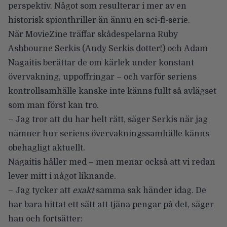
perspektiv. Något som resulterar i mer av en
historisk spionthriller än ännu en sci-fi-serie.
När MovieZine träffar skådespelarna
Ruby
Ashbourne Serkis
(Andy Serkis dotter!) och
Adam
Nagaitis
berättar de om kärlek under konstant
övervakning, uppoffringar – och varför seriens
kontrollsamhälle kanske inte känns fullt så avlägset
som man först kan tro.
– Jag tror att du har helt rätt, säger Serkis när jag
nämner hur seriens övervakningssamhälle känns
obehagligt aktuellt.
Nagaitis håller med – men menar också att vi redan
lever mitt i något liknande.
– Jag tycker att
exakt
samma sak händer idag. De
har bara hittat ett sätt att tjäna pengar på det, säger
han och fortsätter: