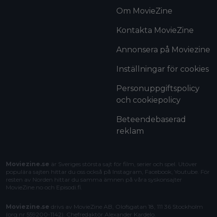
Om MovieZine
Kontakta MovieZine
Annonsera på Moviezine
Inställningar för cookies
Personuppgiftspolicy
och cookiepolicy
Beteendebaserad
reklam
Moviezine.se
är Sveriges största sajt för film, serier och spel. Utöver
populära sajten hittar du oss också på Instagram, Facebook, Youtube. För
resten av Norden hittar du samma ämnen på våra syskonsajter
MovieZine.no
och
Episodi.fi
.
Moviezine.se
drivs av MovieZine AB, Olofsgatan 18, 111 36 Stockholm
(org.nr 559200-1142). Chefredaktör
Alexander Kardelo
.