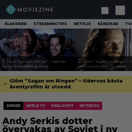
KLASSIKER
STREAMINGTIPS
NETFLIX
KÄNDISAR
TO
1.
2.
Glöm ”Nyckeln till frihet” – tidernas
Glöm ”Sagan om Ringen” – t
bästa fängelsefilm är korad
bästa äventyrsfilm är utsedd
Glöm ”Sagan om Ringen” – tidernas bästa
äventyrsfilm är utsedd
SERIER
APPLE TV
EXKLUSIVT
INTERVJU
Andy Serkis dotter
övervakas av Sovjet i ny