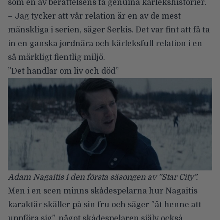
som en av berättelsens få genuina kärlekshistorier.
– Jag tycker att vår relation är en av de mest
mänskliga i serien, säger Serkis. Det var fint att få ta
in en ganska jordnära och kärleksfull relation i en
så märkligt fientlig miljö.
”Det handlar om liv och död”
Adam Nagaitis i den första säsongen av ”Star City”.
Men i en scen minns skådespelarna hur Nagaitis
karaktär skäller på sin fru och säger ”åt henne att
uppföra sig”, något skådespelaren själv också