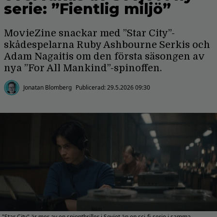
serie: ”Fientlig miljö”
MovieZine snackar med ”Star City”-
skådespelarna Ruby Ashbourne Serkis och
Adam Nagaitis om den första säsongen av
nya ”For All Mankind”-spinoffen.
Jonatan Blomberg
Publicerad:
29.5.2026 09:30
"Star City" är mer av en spionthriller i Sovjet än en sci-fi-serie i samma