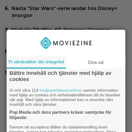
Nästa ”Star Wars”-serie landar hos Disney+
imorgon
Michelle Pfeiffer, 68, förklarar: ”Kommer
aldrig mer spela huvudrollen i en film”
Glöm ”Harry Hole” – Netflix nästa stora
thrillerserie är svensk
Vi värdesätter din integritet
Dina val
Bättre innehåll och tjänster med hjälp av
En visuellt storslagen sci-fi från 2026 slår ned
cookies
som en succé på HBO Max
Vi och våra 114
tredjepartsleverantörer
samlar information
med hjälp av cookies och enhetsidentifierare då du besöker
vår sajt. Med hjälp av informationen kan vi utveckla vårt
SENASTE NYTT
innehåll och våra tjänster.
Pop Media och dess partners kräver samtycke för
följande:
|
På tv ikväll: Det här kan vara Kjell
Svensk film
Bergqvists mest sågade film
Genom att acceptera tillåter du databehandling inom
tjänsten, avslag kan påverka användarupplevelsen. Vissa