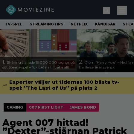
TV-SPEL
STREAMINGTIPS
NETFLIX
KÄNDISAR
STE
1.
2.
18-åring tjänade 13 000 000 kronor på
Glöm ”Harry Hole” – Netflix 
sitt Steam-spel – fick betala tillbaka allt
thrillerserie är svensk
Experter väljer ut tidernas 100 bästa tv-
spel: ”The Last of Us” på plats 2
GAMING
007 FIRST LIGHT
JAMES BOND
Agent 007 hittad!
”Dexter”-stjärnan Patrick