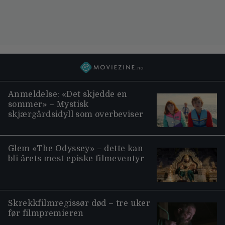
Anmeldelse: «Det skjedde en
sommer» – Mystisk
skjærgårdsidyll som overbeviser
Glem «The Odyssey» – dette kan
bli årets mest episke filmeventyr
Skrekkfilmregissør død – tre uker
før filmpremieren