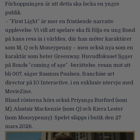
Förhoppningen är att detta ska
locka en yngre
publik
.
– ”First Light” är mer en fristående narrativ
upplevelse. Vi vill att spelare ska få följa en ung Bond
på hans resa in i världen, där han möter karaktärer
som M, Q och Moneypenny – men också nya som en
karaktär som heter Greenway. Huvudfokuset ligger
på Bonds ”coming of age” -berättelse, resan mot att
bli 007, säger Rasmus Paulsen, franchise art
director på IO Interactive, i en
exklusiv ntervju med
MovieZine
.
Bland rösterna hörs också Priyanga Burford (som
M), Alastair Mackenzie (som Q) och Kiera Lester
(som Moneypenny). Spelet släpps i butik den 27
mars 2026.