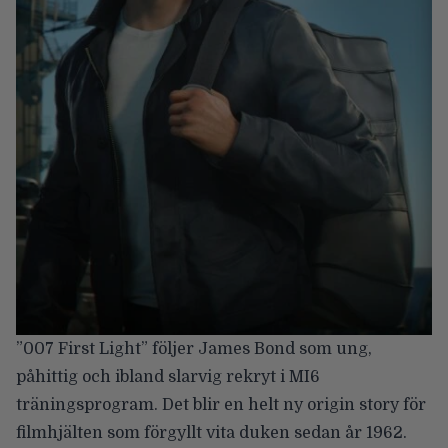
”007 First Light” följer James Bond som ung,
påhittig och ibland slarvig rekryt i MI6
träningsprogram. Det blir en helt ny origin story för
filmhjälten som förgyllt vita duken sedan år 1962.