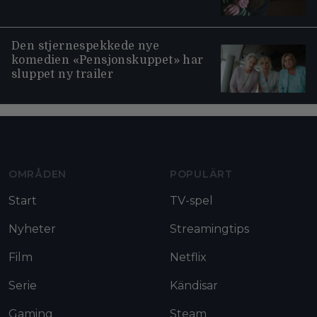
Den stjernespekkede nye
komedien «Pensjonskuppet» har
sluppet ny trailer
Moviezine footer navigation
OMRÅDEN
POPULÄRT
Start
TV-spel
Nyheter
Streamingtips
Film
Netflix
Serie
Kändisar
Gaming
Steam