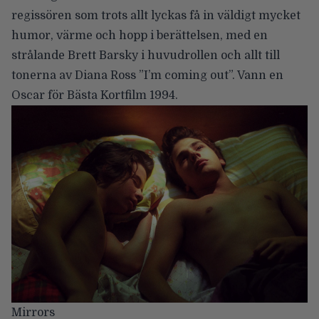
regissören som trots allt lyckas få in väldigt mycket
humor, värme och hopp i berättelsen, med en
strålande Brett Barsky i huvudrollen och allt till
tonerna av Diana Ross ”I’m coming out”. Vann en
Oscar för Bästa Kortfilm 1994.
Mirrors