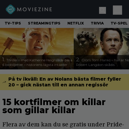
TV-TIPS
STREAMINGTIPS
NETFLIX
TRIVIA
TV-SPEL
1.
2.
Thrillern med Katherine Heigl sålde bara
Glöm Tom Hanks – här är Net
6 biobiljetter – historiens lägsta intäkter
Robert Langdon-skådis
På tv ikväll: En av Nolans bästa filmer fyller
20 – gick nästan till en annan regissör
15 kortfilmer om killar
som gillar killar
Flera av dem kan du se gratis under Pride-