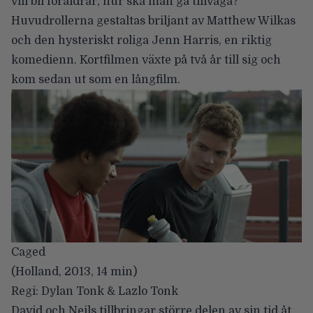
vill bli föräldrar, hur ska man gå tillväga?
Huvudrollerna gestaltas briljant av Matthew Wilkas
och den hysteriskt roliga Jenn Harris, en riktig
komedienn. Kortfilmen växte på två år till sig och
kom sedan ut som en långfilm.
Caged
(Holland, 2013, 14 min)
Regi: Dylan Tonk & Lazlo Tonk
David och Neils tillbringar större delen av sin tid åt