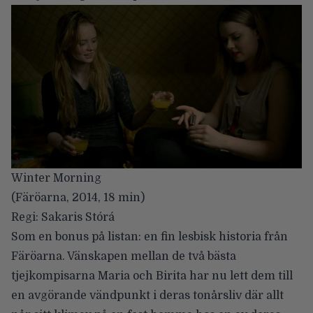
Winter Morning
(Färöarna, 2014, 18 min)
Regi: Sakaris Stórá
Som en bonus på listan: en fin lesbisk historia från
Färöarna. Vänskapen mellan de två bästa
tjejkompisarna Maria och Birita har nu lett dem till
en avgörande vändpunkt i deras tonårsliv där allt