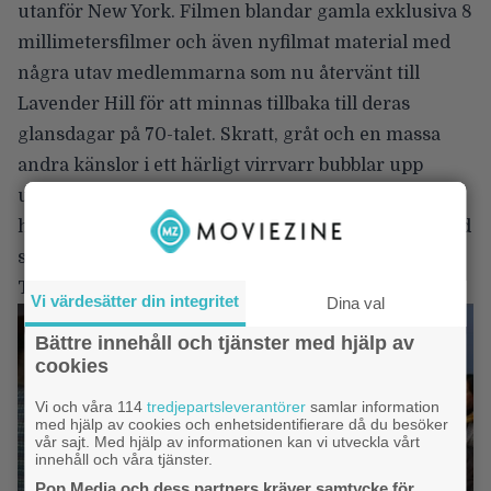
utanför New York. Filmen blandar gamla exklusiva 8
millimetersfilmer och även nyfilmat material med
några utav medlemmarna som nu återvänt till
Lavender Hill för att minnas tillbaka till deras
glansdagar på 70-talet. Skratt, gråt och en massa
andra känslor i ett härligt virrvarr bubblar upp
under denna fantastiskt fina, intressanta och
humoristiskt berättade dokumentärfilmen om en tid
som flytt men finns kvar i deras hjärtan.
Tillgänglig limiterad tid på Vimeo.
Vi värdesätter din integritet
Dina val
Bättre innehåll och tjänster med hjälp av
cookies
Vi och våra 114
tredjepartsleverantörer
samlar information
med hjälp av cookies och enhetsidentifierare då du besöker
vår sajt. Med hjälp av informationen kan vi utveckla vårt
innehåll och våra tjänster.
Pop Media och dess partners kräver samtycke för