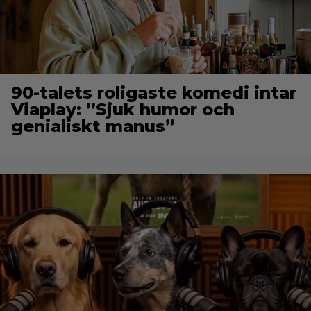
90-talets roligaste komedi intar
Viaplay: ”Sjuk humor och
genialiskt manus”