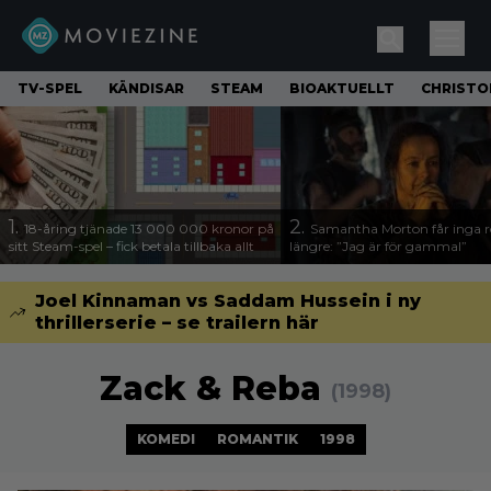
TV-SPEL
KÄNDISAR
STEAM
BIOAKTUELLT
CHRISTO
1.
2.
18-åring tjänade 13 000 000 kronor på
Samantha Morton får inga ro
sitt Steam-spel – fick betala tillbaka allt
längre: ”Jag är för gammal”
Joel Kinnaman vs Saddam Hussein i ny
thrillerserie – se trailern här
Zack & Reba
(1998)
KOMEDI
ROMANTIK
1998