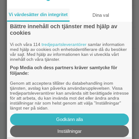
|
På tv ikväll: Det här kan vara Kjell
Svensk film
Vi värdesätter din integritet
Dina val
Bergqvists mest sågade film
Bättre innehåll och tjänster med hjälp av
cookies
|
Ikväll på tv: Storslaget fantasy-äventyr
TV-tips
från 2015 blev en dyr flopp
Vi och våra 114
tredjepartsleverantörer
samlar information
med hjälp av cookies och enhetsidentifierare då du besöker
vår sajt. Med hjälp av informationen kan vi utveckla vårt
|
Electronic Arts tillhör Saudiarabien och
TV-spel
innehåll och våra tjänster.
Jared Kushner nu – ”blodbad” väntar
Pop Media och dess partners kräver samtycke för
följande:
|
Biopremiär för Jackie Chans nya
Bioaktuellt
Genom att acceptera tillåter du databehandling inom
actionrökare – och snart filmas uppföljaren
tjänsten, avslag kan påverka användarupplevelsen. Vissa
tredjepartsleverantörer kan använda sitt berättigade intresse
för att arbeta, du kan invända mot det eller ändra andra
inställningar när som helst genom att välja "Inställningar"
längst ner på sidan.
Godkänn alla
Inställningar