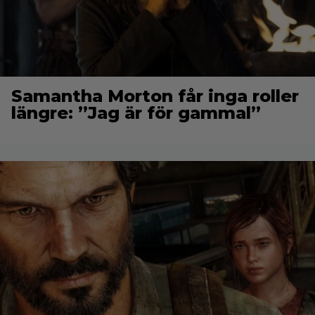
Samantha Morton får inga roller
längre: ”Jag är för gammal”