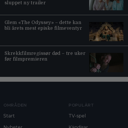
sluppet ny trailer
Glem «The Odyssey» – dette kan
bli årets mest episke filmeventyr
Skrekkfilmregissør død – tre uker
før filmpremieren
Moviezine footer navigation
OMRÅDEN
POPULÄRT
Start
TV-spel
Nyheter
Kändisar