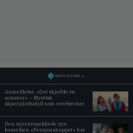
Anmeldelse: «Det skjedde en
sommer» – Mystisk
skjærgårdsidyll som overbeviser
Den stjernespekkede nye
komedien «Pensjonskuppet» har