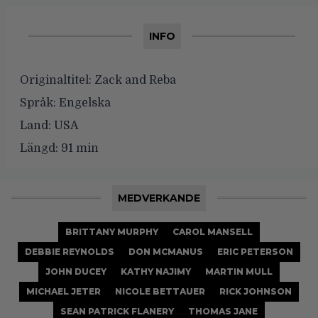
INFO
Originaltitel:
Zack and Reba
Språk:
Engelska
Land:
USA
Längd:
91 min
MEDVERKANDE
BRITTANY MURPHY
CAROL MANSELL
DEBBIE REYNOLDS
DON MCMANUS
ERIC PETERSON
JOHN DUCEY
KATHY NAJIMY
MARTIN MULL
MICHAEL JETER
NICOLE BETTAUER
RICK JOHNSON
SEAN PATRICK FLANERY
THOMAS JANE