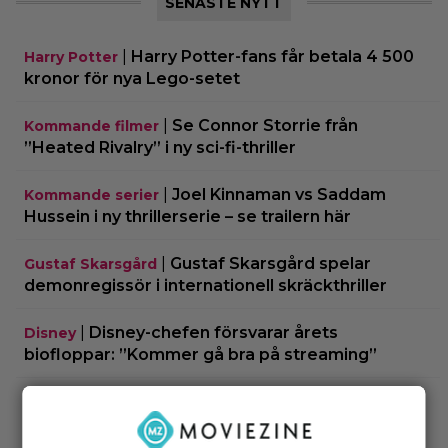
SENASTE NYTT
|
Harry Potter-fans får betala 4 500
Harry Potter
kronor för nya Lego-setet
|
Se Connor Storrie från
Kommande filmer
”Heated Rivalry” i ny sci-fi-thriller
|
Joel Kinnaman vs Saddam
Kommande serier
Hussein i ny thrillerserie – se trailern här
|
Gustaf Skarsgård spelar
Gustaf Skarsgård
demonregissör i internationell skräckthriller
|
Disney-chefen försvarar årets
Disney
biofloppar: ”Kommer gå bra på streaming”
|
Sommaren blev just hetare: 2
Disney Plus
avsnitt av ny Ryan Murphy-thriller har anlänt till
Disney+