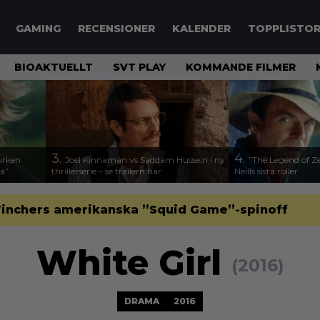
GAMING
RECENSIONER
KALENDER
TOPPLISTO
BIOAKTUELLT
SVT PLAY
KOMMANDE FILMER
3.
4.
urken
Joel Kinnaman vs Saddam Hussein i ny
”The Legend of Ze
da”
thrillerserie – se trailern här
Neills sista roller
d Finchers amerikanska ”Squid Game”-spinoff
White Girl
(2016)
DRAMA
2016