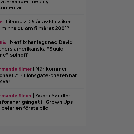
– återvänder med ny
kumentär
|
Filmquiz: 25 år av klassiker –
z
 minns du om filmåret 2001?
|
Netflix har lagt ned David
lix
chers amerikanska ”Squid
e”-spinoff
|
När kommer
mande filmer
chael 2”? Lionsgate-chefen har
 svar
|
Adam Sandler
mande filmer
rförenar gänget i ”Grown Ups
– delar en första bild