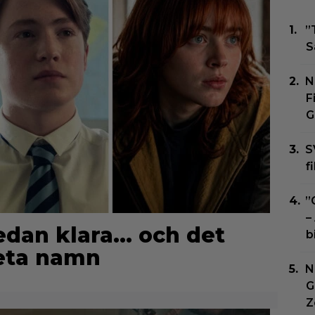
”
S
N
F
G
S
f
”
–
edan klara… och det
b
heta namn
N
G
Z