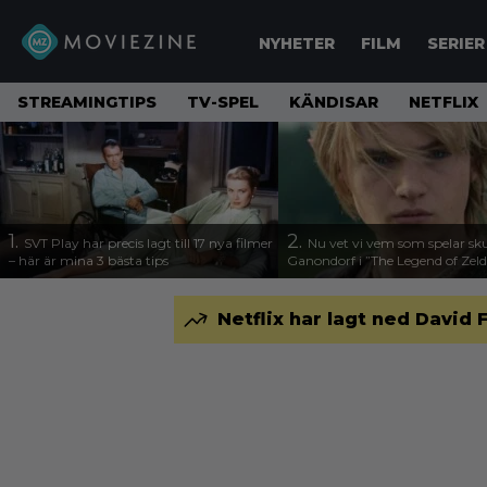
NYHETER
FILM
SERIER
STREAMINGTIPS
TV-SPEL
KÄNDISAR
NETFLIX
1.
2.
SVT Play har precis lagt till 17 nya filmer
Nu vet vi vem som spelar sk
– här är mina 3 bästa tips
Ganondorf i ”The Legend of Zel
Netflix har lagt ned Davi