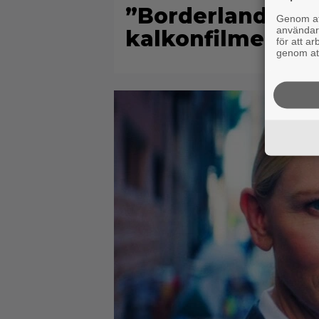
”Borderlands”-r
Genom att
användaru
kalkonfilmen – ”
för att a
genom att