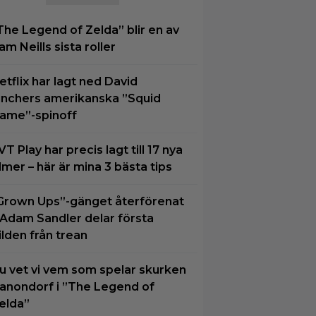
The Legend of Zelda” blir en av
am Neills sista roller
etflix har lagt ned David
inchers amerikanska ”Squid
ame”-spinoff
VT Play har precis lagt till 17 nya
ilmer – här är mina 3 bästa tips
Grown Ups”-gänget återförenat
 Adam Sandler delar första
ilden från trean
u vet vi vem som spelar skurken
anondorf i ”The Legend of
elda”