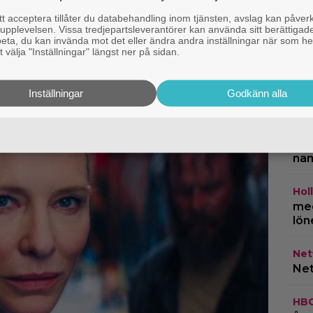
Dok
egissören om
 acceptera tillåter du databehandling inom tjänsten, avslag kan påver
”Ti
pplevelsen. Vissa tredjepartsleverantörer kan använda sitt berättigade
Den tillhörde ingen”
rep
rbeta, du kan invända mot det eller ändra andra inställningar när som he
 välja "Inställningar" längst ner på sidan.
TV-
om 
Inställningar
Godkänn alla
ing
Cas
kla
na
Hol
med
lön
Netf
Net
HB