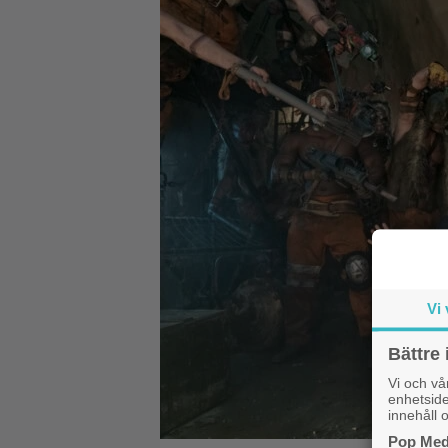
Vi 
Bättre 
Vi och v
enhetside
innehåll o
Pop Medi