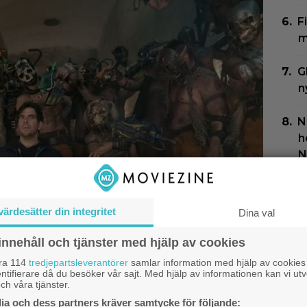
F
m
G
n
N
h
N
P
s
värdesätter din integritet
Dina val
”
innehåll och tjänster med hjälp av cookies
åra 114
tredjepartsleverantörer
samlar information med hjälp av cookies
ntifierare då du besöker vår sajt. Med hjälp av informationen kan vi utv
ch våra tjänster.
a och dess partners kräver samtycke för följande: