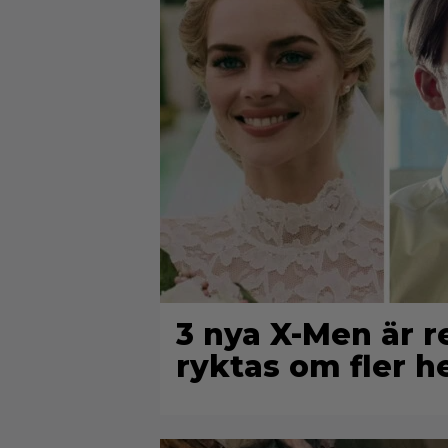
3 nya X-Men är r
ryktas om fler 