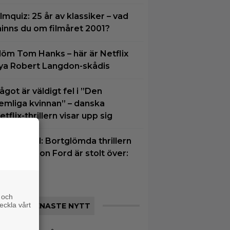
ilmquiz: 25 år av klassiker – vad
inns du om filmåret 2001?
löm Tom Hanks – här är Netflix
ya Robert Langdon-skådis
ågot är väldigt fel i ”Den
emliga kvinnan” – danska
etflix-thrillern visar upp sig
å TV ikväll: Bortglömda thrillern
om Harrison Ford är stolt över:
Bra film”
 och
eckla vårt
SENASTE NYTT