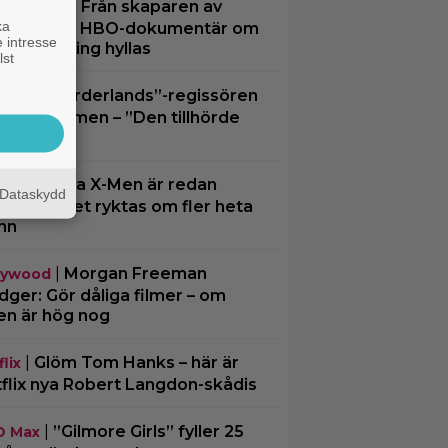
|
Från skaparen av
umentär
ka
ger King”: HBO-dokumentär om
 intresse
tilsmuggling hyllas
lst
|
”Borderlands”-regissören
spel
kalkonfilmen – ”Den tillhörde
en”
|
3 nya X-Men är redan
ting
Dataskydd
ra… och det ryktas om fler heta
mn
|
Morgan Freeman
lywood
ger: Gör dåliga filmer – om
en är hög nog
|
Glöm Tom Hanks – här är
lix
flix nya Robert Langdon-skådis
|
”Gilmore Girls” fyller 25
O Max