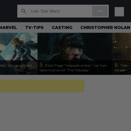
Sök
R
MARVEL
TV-TIPS
CASTING
CHRISTOPHER NOLAN
5.
6.
lda” blir en av Sam
Elliot Page ”tappade andan” när han
Tidern
läste manus till ”The Odyssey”
listade –