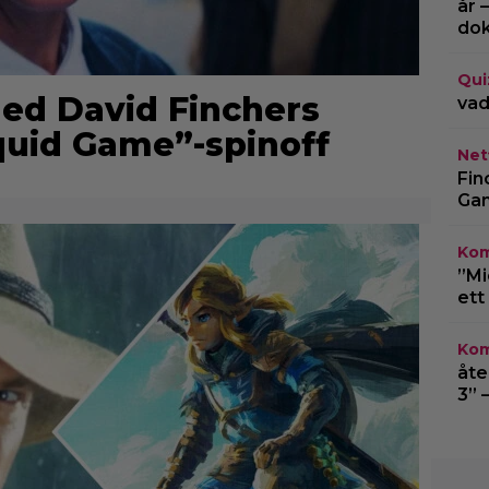
år 
do
Qui
 ned David Finchers
vad
uid Game”-spinoff
Netf
Fin
Gam
Kom
”Mi
ett
Kom
åte
3” 