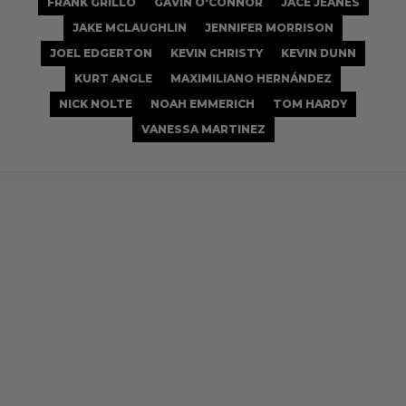
FRANK GRILLO
GAVIN O'CONNOR
JACE JEANES
JAKE MCLAUGHLIN
JENNIFER MORRISON
JOEL EDGERTON
KEVIN CHRISTY
KEVIN DUNN
KURT ANGLE
MAXIMILIANO HERNÁNDEZ
NICK NOLTE
NOAH EMMERICH
TOM HARDY
VANESSA MARTINEZ