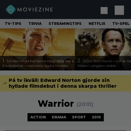
TV-TIPS
TRIVIA
STREAMINGTIPS
NETFLIX
TV-SPEL
1.
2.
Thrillern med Katherine Heigl sålde bara
Glöm Tom Hanks – här är Net
6 biobiljetter – historiens lägsta intäkter
Robert Langdon-skådis
På tv ikväll: Edward Norton gjorde sin
hyllade filmdebut i denna skarpa thriller
Warrior
(2010)
ACTION
DRAMA
SPORT
2010