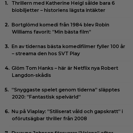
Thrillern med Katherine Heigl sålde bara 6
biobiljetter – historiens lägsta intäkter
Bortglömd komedi från 1984 blev Robin
Williams favorit: ”Min bästa film”
En av tidernas bästa komedifilmer fyller 100 år
– streama den hos SVT Play
Glöm Tom Hanks – här är Netflix nya Robert
Langdon-skådis
”Snyggaste spelet genom tiderna” släpptes
2020: ”Fantastisk spelvärld”
Nu på Viaplay: ”Stiliserat våld och gapskratt” i
oförutsägbar thriller från 2008