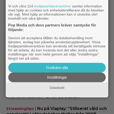
bästa filmer fyller 20 – gick nästan till en annan
Vi och våra 114
tredjepartsleverantörer
samlar information
regissör
med hjälp av cookies och enhetsidentifierare då du besöker
vår sajt. Med hjälp av informationen kan vi utveckla vårt
innehåll och våra tjänster.
|
På tv ikväll: Edward Norton gjorde sin
TV-spel
Pop Media och dess partners kräver samtycke för
hyllade filmdebut i denna skarpa thriller
följande:
Genom att acceptera tillåter du databehandling inom
|
Sista säsongen av ”The Witcher”
Fantasy
tjänsten, avslag kan påverka användarupplevelsen. Vissa
försenas – släpps 2027
tredjepartsleverantörer kan använda sitt berättigade intresse
för att arbeta, du kan invända mot det eller ändra andra
inställningar när som helst genom att välja "Inställningar"
|
Nu på Netflix: Tidlös krigsklassiker från
Netflix
längst ner på sidan.
1961 fick fullpott
Godkänn alla
|
”Hajen” i topp när Empires läsare
Klassiker
Inställningar
korar tidernas 100 bästa filmer
Dataskydd
|
”Svärtan”-stjärnan Linus Rogsgård om
Exklusivt
sina favoritserier: ”En av de bästa…”
|
Nu på Viaplay: ”Stiliserat våld och
Streamingtips