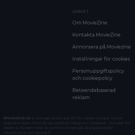
ANNAT
Om MovieZine
Kontakta MovieZine
Annonsera på Moviezine
Inställningar för cookies
Personuppgiftspolicy
och cookiepolicy
Beteendebaserad
reklam
Moviezine.se
är Sveriges största sajt för film, serier och spel. Utöver
populära sajten hittar du oss också på Instagram, Facebook, Youtube. För
resten av Norden hittar du samma ämnen på våra syskonsajter
MovieZine.no
och
Episodi.fi
.