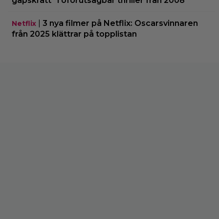
gapskratt” i oförutsägbar thriller från 2008
|
3 nya filmer på Netflix: Oscarsvinnaren
Netflix
från 2025 klättrar på topplistan