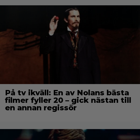
På tv ikväll: En av Nolans bästa
filmer fyller 20 – gick nästan till
en annan regissör