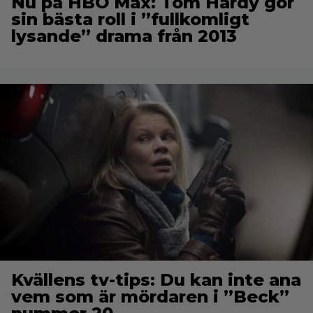
Nu på HBO Max: Tom Hardy gör
sin bästa roll i ”fullkomligt
lysande” drama från 2013
Kvällens tv-tips: Du kan inte ana
vem som är mördaren i ”Beck”