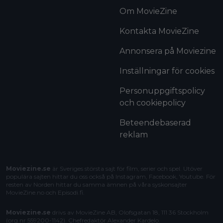
Om MovieZine
Kontakta MovieZine
Annonsera på Moviezine
Inställningar för cookies
Personuppgiftspolicy
och cookiepolicy
Beteendebaserad
reklam
Moviezine.se
är Sveriges största sajt för film, serier och spel. Utöver
populära sajten hittar du oss också på Instagram, Facebook, Youtube. För
resten av Norden hittar du samma ämnen på våra syskonsajter
MovieZine.no
och
Episodi.fi
.
Moviezine.se
drivs av MovieZine AB, Olofsgatan 18, 111 36 Stockholm
(org.nr 559200-1142). Chefredaktör
Alexander Kardelo
.