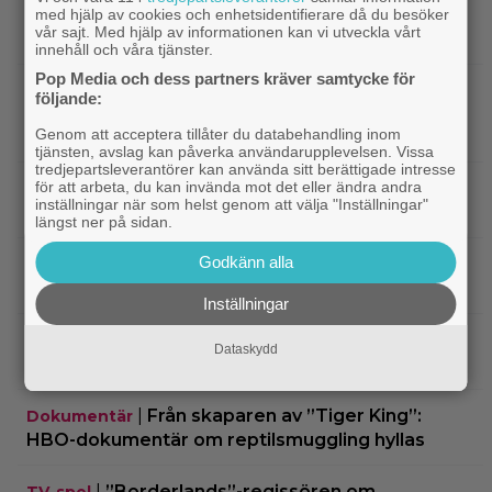
|
På tv ikväll: 2013 års stora rymdäventyr
TV-tips
med hjälp av cookies och enhetsidentifierare då du besöker
vår sajt. Med hjälp av informationen kan vi utveckla vårt
fick kritik – halvnaken kvinna stjäl fokus
innehåll och våra tjänster.
Pop Media och dess partners kräver samtycke för
|
Nu på Viaplay: Ethan Hawke
Streamingtips
följande:
gjorde fjolårets bästa förvandling – blev 1.52 cm
Genom att acceptera tillåter du databehandling inom
lång
tjänsten, avslag kan påverka användarupplevelsen. Vissa
tredjepartsleverantörer kan använda sitt berättigade intresse
|
”Snyggaste spelet genom tiderna”
för att arbeta, du kan invända mot det eller ändra andra
TV-spel
inställningar när som helst genom att välja "Inställningar"
släpptes 2020: ”Fantastisk spelvärld”
längst ner på sidan.
Godkänn alla
|
3 nya tv-serier redo att plöja i
Disney Plus
helgen – finns något för alla!
Inställningar
|
Thrillern med Katherine Heigl sålde bara
Trivia
Dataskydd
6 biobiljetter – historiens lägsta intäkter
|
Från skaparen av ”Tiger King”:
Dokumentär
HBO-dokumentär om reptilsmuggling hyllas
|
”Borderlands”-regissören om
TV-spel