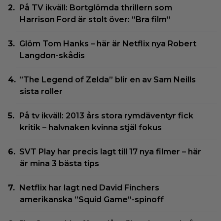
På TV ikväll: Bortglömda thrillern som
Harrison Ford är stolt över: ”Bra film”
Glöm Tom Hanks – här är Netflix nya Robert
Langdon-skådis
”The Legend of Zelda” blir en av Sam Neills
sista roller
På tv ikväll: 2013 års stora rymdäventyr fick
kritik – halvnaken kvinna stjäl fokus
SVT Play har precis lagt till 17 nya filmer – här
är mina 3 bästa tips
Netflix har lagt ned David Finchers
amerikanska ”Squid Game”-spinoff