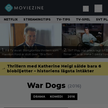
NETFLIX
STREAMINGTIPS
TV-TIPS
TV-SPEL
SVT PL
1.
2.
På TV ikväll: Bortglömda thrillern som
SVT Play har precis lagt till 
Harrison Ford är stolt över: ”Bra film”
filmer – här är mina 3 bästa tips
Thrillern med Katherine Heigl sålde bara 6
biobiljetter – historiens lägsta intäkter
War Dogs
(2016)
DRAMA
KOMEDI
2016