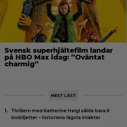
Svensk superhjältefilm landar
på HBO Max idag: ”Oväntat
charmig”
MEST LÄST
Thrillern med Katherine Heigl sålde bara 6
biobiljetter – historiens lägsta intäkter