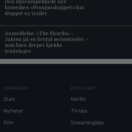
Den stjernespekkede nye
komedien «Pensjonskuppet» har
sluppet ny trailer
Anmeldelse: «The Shards» –
Jakten på en brutal seriemorder –
som bare dreper kjekke
tenåringer
Moviezine footer navigation
OMRÅDEN
POPULÄRT
Start
Netflix
Nyheter
TV-tips
Film
Streamingtips