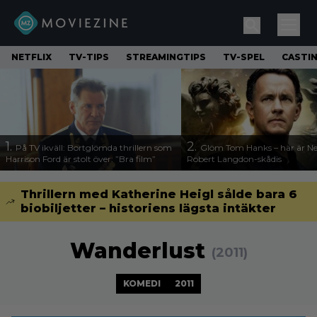
NETFLIX
TV-TIPS
STREAMINGTIPS
TV-SPEL
CASTI
1.
2.
På TV ikväll: Bortglömda thrillern som
Glöm Tom Hanks – här är Net
Harrison Ford är stolt över: ”Bra film”
Robert Langdon-skådis
Thrillern med Katherine Heigl sålde bara 6
biobiljetter – historiens lägsta intäkter
Wanderlust
(2011)
KOMEDI
2011