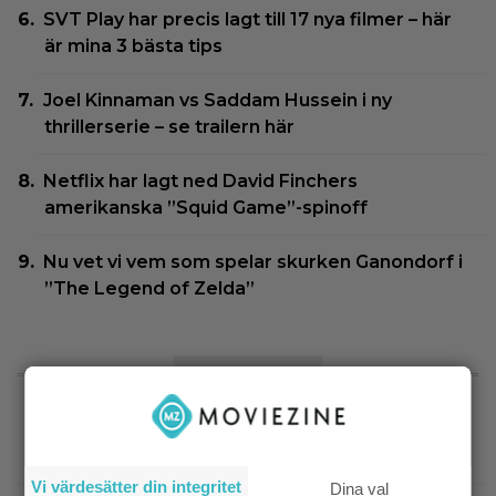
SVT Play har precis lagt till 17 nya filmer – här
är mina 3 bästa tips
Joel Kinnaman vs Saddam Hussein i ny
thrillerserie – se trailern här
Netflix har lagt ned David Finchers
amerikanska ”Squid Game”-spinoff
Nu vet vi vem som spelar skurken Ganondorf i
”The Legend of Zelda”
SENASTE NYTT
|
Hör Sveriges märkligaste skratt i
Dokumentär
trailern till ”Bäst i världen”
Vi värdesätter din integritet
Dina val