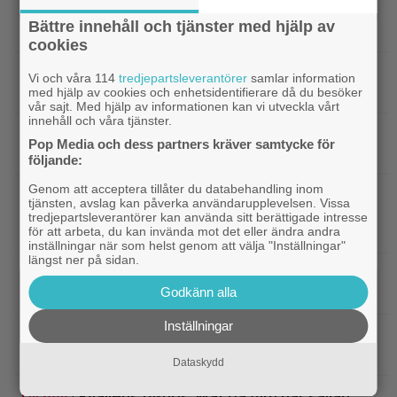
|
Ny milstolpe för ”The Odyssey” –
Bioaktuellt
Bättre innehåll och tjänster med hjälp av
kan bli Nolans mest inkomstbringande film
cookies
|
Dwayne Johnson försvarar ”Vaiana”
Disney
Vi och våra 114
tredjepartsleverantörer
samlar information
efter sågningarna: ”Sånt händer”
med hjälp av cookies och enhetsidentifierare då du besöker
vår sajt. Med hjälp av informationen kan vi utveckla vårt
innehåll och våra tjänster.
|
Undvik på tv: 2019 kom en skrämmande
TV-tips
Pop Media och dess partners kräver samtycke för
dålig film – som fick fyra värdelösa uppföljare
följande:
Genom att acceptera tillåter du databehandling inom
|
Inatt på tv: Dyr filmatisering av
Klassiker
tjänsten, avslag kan påverka användarupplevelsen. Vissa
klassiker blev en jättesuccé – 97% på Rotten
tredjepartsleverantörer kan använda sitt berättigade intresse
Tomatoes
för att arbeta, du kan invända mot det eller ändra andra
inställningar när som helst genom att välja "Inställningar"
längst ner på sidan.
|
Svensk superhjältefilm landar på HBO
HBO Max
Godkänn alla
Max idag: ”Oväntat charmig”
Inställningar
|
En av tidernas bästa komedifilmer
Klassiker
fyller 100 år – streama den hos SVT Play
Dataskydd
|
Kvällens tv-tips: Mat på film har sällan
Disney