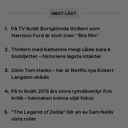
MEST LÄST
På TV ikväll: Bortglömda thrillern som
Harrison Ford är stolt över: ”Bra film”
Thrillern med Katherine Heigl sålde bara 6
biobiljetter – historiens lägsta intäkter
Glöm Tom Hanks – här är Netflix nya Robert
Langdon-skådis
På tv ikväll: 2013 års stora rymdäventyr fick
kritik – halvnaken kvinna stjäl fokus
”The Legend of Zelda” blir en av Sam Neills
sista roller