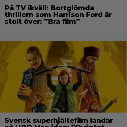
På TV ikväll: Bortglömda
thrillern som Harrison Ford är
stolt över: ”Bra film”
Svensk superhjältefilm landar