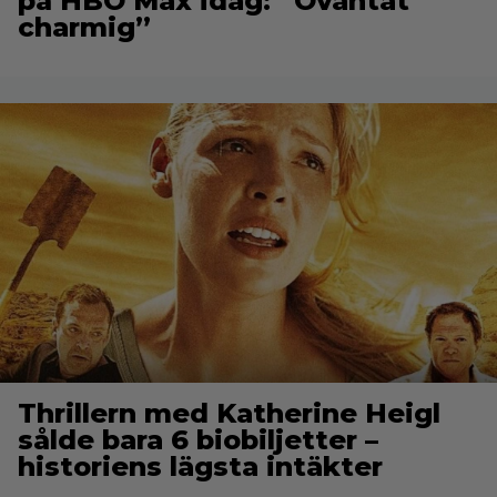
på HBO Max idag: ”Oväntat
charmig”
Thrillern med Katherine Heigl
sålde bara 6 biobiljetter –
historiens lägsta intäkter