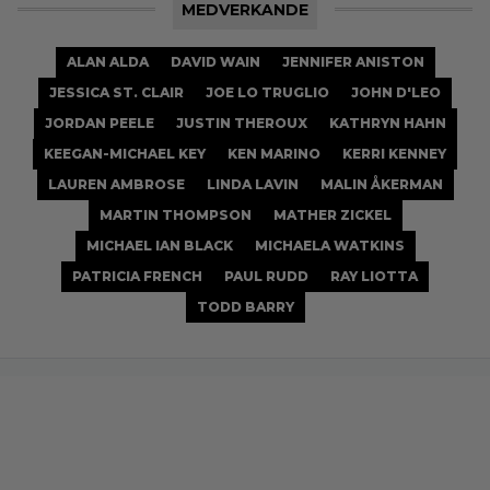
MEDVERKANDE
ALAN ALDA
DAVID WAIN
JENNIFER ANISTON
JESSICA ST. CLAIR
JOE LO TRUGLIO
JOHN D'LEO
JORDAN PEELE
JUSTIN THEROUX
KATHRYN HAHN
KEEGAN-MICHAEL KEY
KEN MARINO
KERRI KENNEY
LAUREN AMBROSE
LINDA LAVIN
MALIN ÅKERMAN
MARTIN THOMPSON
MATHER ZICKEL
MICHAEL IAN BLACK
MICHAELA WATKINS
PATRICIA FRENCH
PAUL RUDD
RAY LIOTTA
TODD BARRY