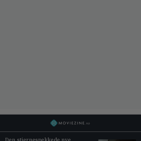
Den stjernespekkede nye