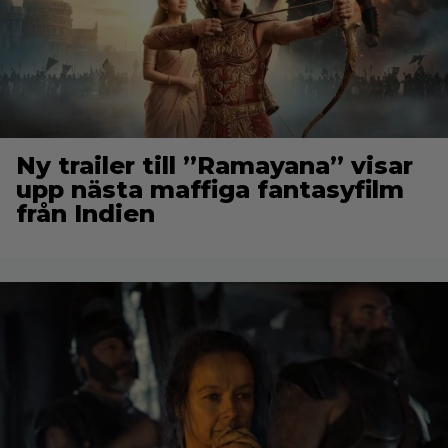
Ny trailer till ”Ramayana” visar
upp nästa maffiga fantasyfilm
från Indien