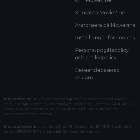
Om MovieZine
Kontakta MovieZine
Annonsera på Moviezine
Inställningar för cookies
Personuppgiftspolicy
och cookiepolicy
Beteendebaserad
reklam
Moviezine.se
är Sveriges största sajt för film, serier och spel. Utöver
populära sajten hittar du oss också på Instagram, Facebook, Youtube. För
resten av Norden hittar du samma ämnen på våra syskonsajter
MovieZine.no
och
Episodi.fi
.
Moviezine.se
drivs av MovieZine AB, Olofsgatan 18, 111 36 Stockholm
(org.nr 559200-1142). Chefredaktör
Alexander Kardelo
.