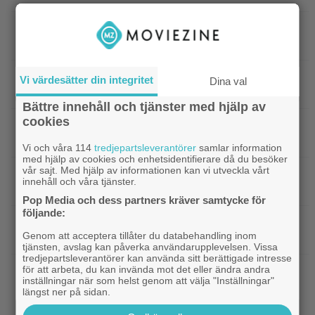
|
27 augusti blir en spännande
Grand Theft Auto
dag för alla ”Grand Theft Auto”-fans
|
Ett nytt mysterium på 8 avsnitt gör
Prime Video
Vi värdesätter din integritet
Dina val
succé på Prime Video just nu
Bättre innehåll och tjänster med hjälp av
cookies
|
Harry Potter-fans får betala 4 500
Harry Potter
kronor för nya Lego-setet
Vi och våra 114
tredjepartsleverantörer
samlar information
med hjälp av cookies och enhetsidentifierare då du besöker
vår sajt. Med hjälp av informationen kan vi utveckla vårt
|
Se Connor Storrie från
Kommande filmer
innehåll och våra tjänster.
”Heated Rivalry” i ny sci-fi-thriller
Pop Media och dess partners kräver samtycke för
följande:
|
Joel Kinnaman vs Saddam
Kommande serier
Genom att acceptera tillåter du databehandling inom
Hussein i ny thrillerserie – se trailern här
tjänsten, avslag kan påverka användarupplevelsen. Vissa
tredjepartsleverantörer kan använda sitt berättigade intresse
för att arbeta, du kan invända mot det eller ändra andra
|
Gustaf Skarsgård spelar
Gustaf Skarsgård
inställningar när som helst genom att välja "Inställningar"
demonregissör i internationell skräckthriller
längst ner på sidan.