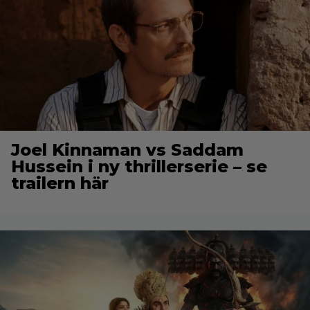
Joel Kinnaman vs Saddam
Hussein i ny thrillerserie – se
trailern här