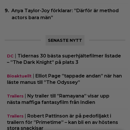
Anya Taylor-Joy förklarar: ”Därför är method
actors bara män”
SENASTE NYTT
|
Tidernas 30 bästa superhjältefilmer listade
DC
– ”The Dark Knight” på plats 3
|
Elliot Page ”tappade andan” när han
Bioaktuellt
läste manus till ”The Odyssey”
|
Ny trailer till ”Ramayana” visar upp
Trailers
nästa maffiga fantasyfilm från Indien
|
Robert Pattinson är på pedofiljakt i
Trailers
trailern för ”Primetime” – kan bli en av höstens
stora snackisar