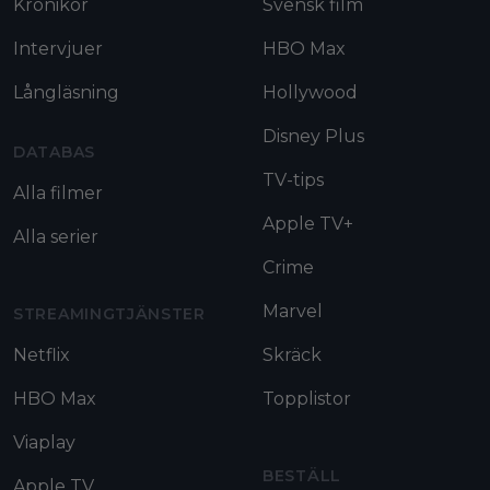
Krönikor
Svensk film
Intervjuer
HBO Max
Långläsning
Hollywood
Disney Plus
DATABAS
TV-tips
Alla filmer
Apple TV+
Alla serier
Crime
Marvel
STREAMINGTJÄNSTER
Netflix
Skräck
HBO Max
Topplistor
Viaplay
BESTÄLL
Apple TV