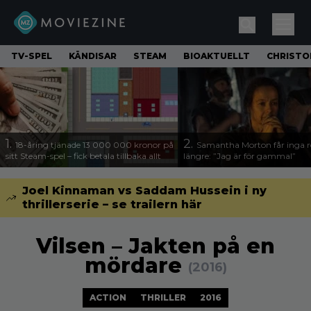
TV-SPEL
KÄNDISAR
STEAM
BIOAKTUELLT
CHRISTO
1.
2.
18-åring tjänade 13 000 000 kronor på
Samantha Morton får inga ro
sitt Steam-spel – fick betala tillbaka allt
längre: ”Jag är för gammal”
Joel Kinnaman vs Saddam Hussein i ny
thrillerserie – se trailern här
Vilsen – Jakten på en
mördare
(2016)
ACTION
THRILLER
2016