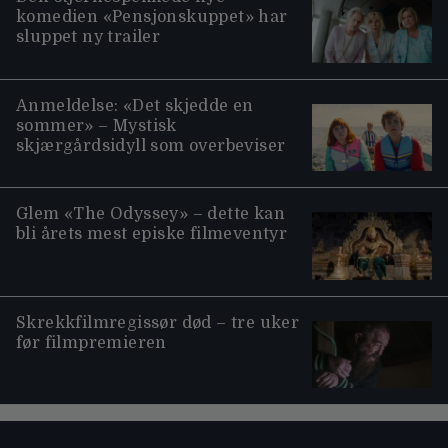
komedien «Pensjonskuppet» har
sluppet ny trailer
Anmeldelse: «Det skjedde en
sommer» – Mystisk
skjærgårdsidyll som overbeviser
Glem «The Odyssey» – dette kan
bli årets mest episke filmeventyr
Skrekkfilmregissør død – tre uker
før filmpremieren
Moviezine footer navigation