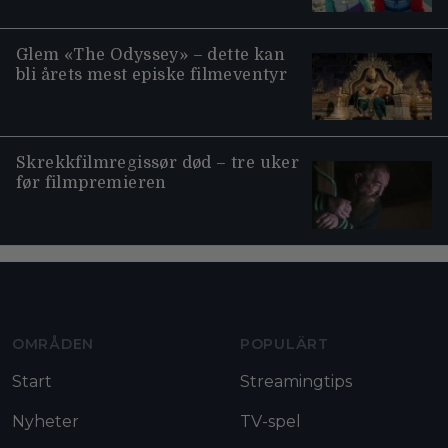
Glem «The Odyssey» – dette kan
bli årets mest episke filmeventyr
Skrekkfilmregissør død – tre uker
før filmpremieren
Moviezine footer navigation
OMRÅDEN
POPULÄRT
Start
Streamingtips
Nyheter
TV-spel