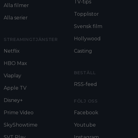
TV-tips
Alla filmer
Topplistor
Alla serier
Svensk film
Hollywood
STREAMINGTJÄNSTER
Netflix
Casting
HBO Max
BESTÄLL
Viaplay
RSS-feed
Apple TV
Disney+
FÖLJ OSS
Prime Video
Facebook
SkyShowtime
Youtube
SVT Play
Instagram