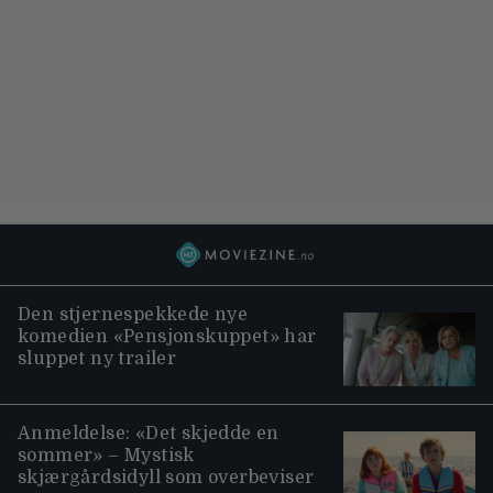
Den stjernespekkede nye
komedien «Pensjonskuppet» har
sluppet ny trailer
Anmeldelse: «Det skjedde en
sommer» – Mystisk
skjærgårdsidyll som overbeviser