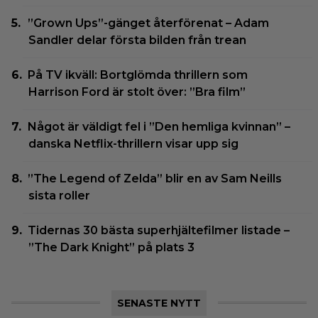
”Grown Ups”-gänget återförenat – Adam
Sandler delar första bilden från trean
På TV ikväll: Bortglömda thrillern som
Harrison Ford är stolt över: ”Bra film”
Något är väldigt fel i ”Den hemliga kvinnan” –
danska Netflix-thrillern visar upp sig
”The Legend of Zelda” blir en av Sam Neills
sista roller
Tidernas 30 bästa superhjältefilmer listade –
”The Dark Knight” på plats 3
SENASTE NYTT