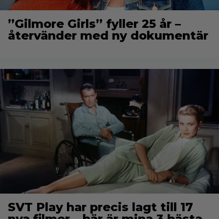
”Gilmore Girls” fyller 25 år –
återvänder med ny dokumentär
SVT Play har precis lagt till 17
nya filmer – här är mina 3 bästa