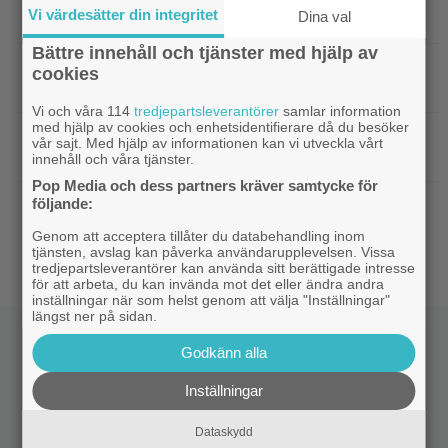
Vi värdesätter din integritet
Dina val
gänget i ”Grown Ups 3” – delar en första bild
Bättre innehåll och tjänster med hjälp av
|
Minnie Driver skadad i otäck bilolycka:
Kändisar
cookies
”Tacksam att jag lever”
Vi och våra 114
tredjepartsleverantörer
samlar information
med hjälp av cookies och enhetsidentifierare då du besöker
|
Något är väldigt fel i ”Den hemliga
Netflix
vår sajt. Med hjälp av informationen kan vi utveckla vårt
kvinnan” – danska Netflix-thrillern visar upp sig
innehåll och våra tjänster.
Pop Media och dess partners kräver samtycke för
följande:
|
Regissören Gareth Edwards flyr
Jurassic World
nästa ”Jurassic World” – jakten på ersättare
Genom att acceptera tillåter du databehandling inom
igång
tjänsten, avslag kan påverka användarupplevelsen. Vissa
tredjepartsleverantörer kan använda sitt berättigade intresse
för att arbeta, du kan invända mot det eller ändra andra
inställningar när som helst genom att välja "Inställningar"
längst ner på sidan.
Godkänn alla
Inställningar
Dataskydd