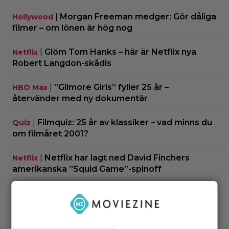
|
Morgan Freeman medger: Gör dåliga
Hollywood
filmer – om lönen är hög nog
|
Glöm Tom Hanks – här är Netflix nya
Netflix
Robert Langdon-skådis
|
”Gilmore Girls” fyller 25 år –
HBO Max
återvänder med ny dokumentär
|
Filmquiz: 25 år av klassiker – vad minns du
Quiz
om filmåret 2001?
|
Netflix har lagt ned David Finchers
Netflix
amerikanska ”Squid Game”-spinoff
|
När kommer ”Michael 2”?
Kommande filmer
Lionsgate-chefen har ett svar
|
Adam Sandler återförenar
Kommande filmer