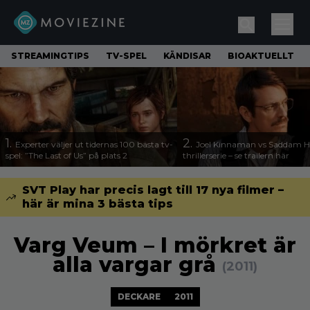
STREAMINGTIPS
TV-SPEL
KÄNDISAR
BIOAKTUELLT
1.
2.
Experter väljer ut tidernas 100 bästa tv-
Joel Kinnaman vs Saddam Hu
spel: ”The Last of Us” på plats 2
thrillerserie – se trailern här
SVT Play har precis lagt till 17 nya filmer –
här är mina 3 bästa tips
Varg Veum – I mörkret är
alla vargar grå
(2011)
DECKARE
2011