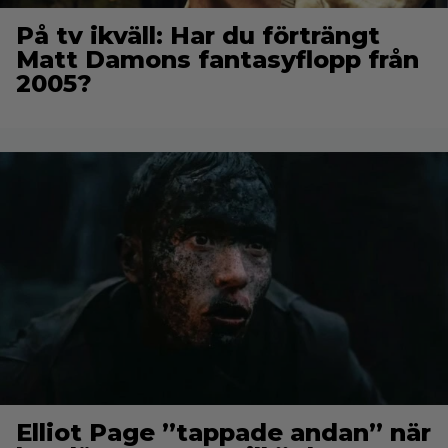
På tv ikväll: Har du förträngt
Matt Damons fantasyflopp från
2005?
Elliot Page ”tappade andan” när