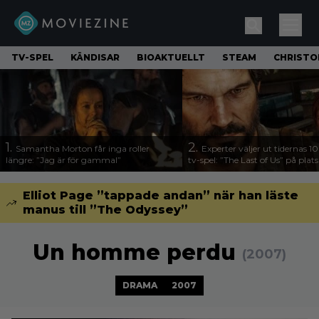
TV-SPEL
KÄNDISAR
BIOAKTUELLT
STEAM
CHRISTO
1.
2.
Samantha Morton får inga roller
Experter väljer ut tidernas 1
längre: ”Jag är för gammal”
tv-spel: ”The Last of Us” på plats
Elliot Page ”tappade andan” när han läste
manus till ”The Odyssey”
Un homme perdu
(2007)
DRAMA
2007