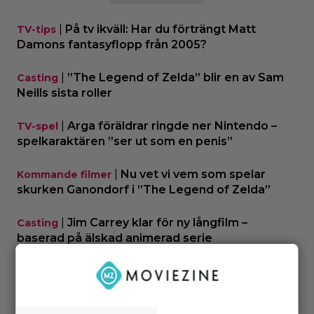
|
På tv ikväll: Har du förträngt Matt
TV-tips
Damons fantasyflopp från 2005?
|
”The Legend of Zelda” blir en av Sam
Casting
Neills sista roller
|
Arga föräldrar ringde ner Nintendo –
TV-spel
spelkaraktären ”ser ut som en penis”
|
Nu vet vi vem som spelar
Kommande filmer
skurken Ganondorf i ”The Legend of Zelda”
|
Jim Carrey klar för ny långfilm –
Casting
baserad på älskad animerad serie
|
Från ”Heartstopper” till ”X-Men”? Kit
Casting
Connor kan bli nye Cyclops