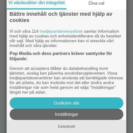
|
Nya svenska filmen kallas ”årets
Bioaktuellt
Vi värdesätter din integritet
Dina val
charmigaste komedi” – nu på bio
Bättre innehåll och tjänster med hjälp av
cookies
|
Tidernas 30 bästa superhjältefilmer listade
DC
– ”The Dark Knight” på plats 3
Vi och våra 114
tredjepartsleverantörer
samlar information
med hjälp av cookies och enhetsidentifierare då du besöker
vår sajt. Med hjälp av informationen kan vi utveckla vårt
|
Elliot Page ”tappade andan” när han
Bioaktuellt
innehåll och våra tjänster.
läste manus till ”The Odyssey”
Pop Media och dess partners kräver samtycke för
följande:
|
Ny trailer till ”Ramayana” visar upp
Trailers
Genom att acceptera tillåter du databehandling inom
nästa maffiga fantasyfilm från Indien
tjänsten, avslag kan påverka användarupplevelsen. Vissa
tredjepartsleverantörer kan använda sitt berättigade intresse
för att arbeta, du kan invända mot det eller ändra andra
inställningar när som helst genom att välja "Inställningar"
längst ner på sidan.
Godkänn alla
Inställningar
Dataskydd