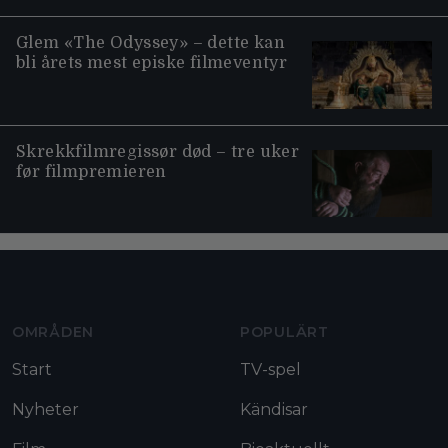
Glem «The Odyssey» – dette kan
bli årets mest episke filmeventyr
Skrekkfilmregissør død – tre uker
før filmpremieren
Moviezine footer navigation
OMRÅDEN
POPULÄRT
Start
TV-spel
Nyheter
Kändisar