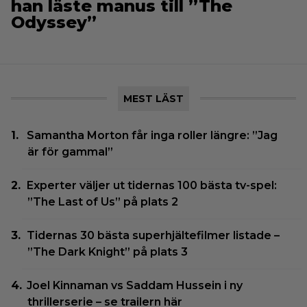
han läste manus till ”The
Odyssey”
MEST LÄST
Samantha Morton får inga roller längre: ”Jag
är för gammal”
Experter väljer ut tidernas 100 bästa tv-spel:
”The Last of Us” på plats 2
Tidernas 30 bästa superhjältefilmer listade –
”The Dark Knight” på plats 3
Joel Kinnaman vs Saddam Hussein i ny
thrillerserie – se trailern här