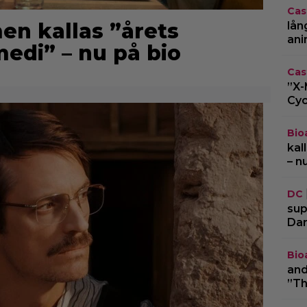
Cas
en kallas ”årets
lån
ani
edi” – nu på bio
Cas
”X-
Cyc
Bio
kal
– n
DC
sup
Dar
Bio
and
”Th