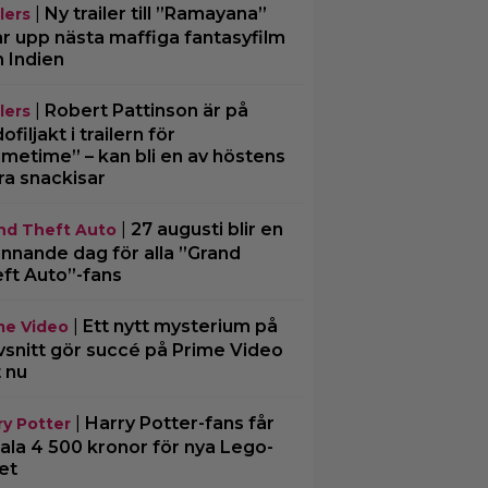
|
Ny trailer till ”Ramayana”
lers
ar upp nästa maffiga fantasyfilm
n Indien
|
Robert Pattinson är på
lers
filjakt i trailern för
imetime” – kan bli en av höstens
ra snackisar
|
27 augusti blir en
nd Theft Auto
nnande dag för alla ”Grand
ft Auto”-fans
|
Ett nytt mysterium på
me Video
vsnitt gör succé på Prime Video
t nu
|
Harry Potter-fans får
ry Potter
ala 4 500 kronor för nya Lego-
et