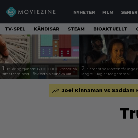
NYHETER
FILM
SERIER
TV-SPEL
KÄNDISAR
STEAM
BIOAKTUELLT
1.
2.
18-åring tjänade 13 000 000 kronor på
Samantha Morton får inga ro
sitt Steam-spel – fick betala tillbaka allt
längre: ”Jag är för gammal”
Joel Kinnaman vs Saddam Hus
Tr