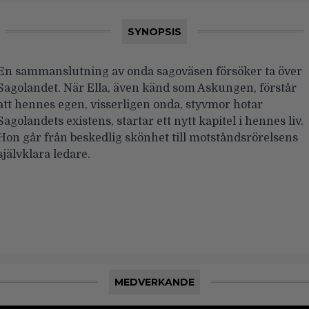
SYNOPSIS
En sammanslutning av onda sagoväsen försöker ta över
Sagolandet. När Ella, även känd som Askungen, förstår
att hennes egen, visserligen onda, styvmor hotar
Sagolandets existens, startar ett nytt kapitel i hennes liv.
Hon går från beskedlig skönhet till motståndsrörelsens
självklara ledare.
MEDVERKANDE