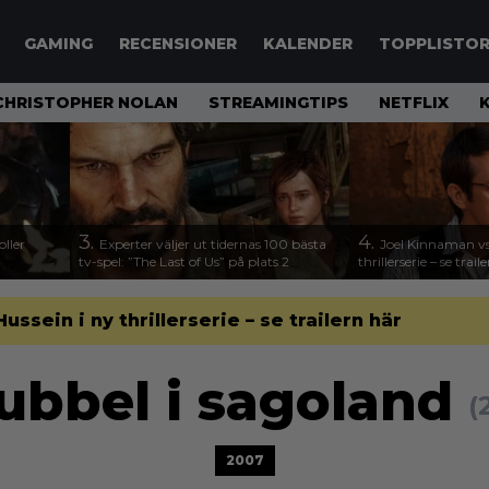
GAMING
RECENSIONER
KALENDER
TOPPLISTO
CHRISTOPHER NOLAN
STREAMINGTIPS
NETFLIX
3.
4.
ller
Experter väljer ut tidernas 100 bästa
Joel Kinnaman vs
tv-spel: ”The Last of Us” på plats 2
thrillerserie – se trail
sein i ny thrillerserie – se trailern här
ubbel i sagoland
(
2007