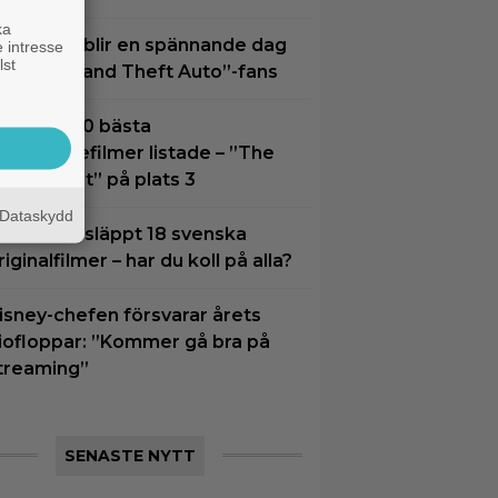
ka
7 augusti blir en spännande dag
 intresse
lst
ör alla ”Grand Theft Auto”-fans
idernas 30 bästa
uperhjältefilmer listade – ”The
ark Knight” på plats 3
Dataskydd
etflix har släppt 18 svenska
riginalfilmer – har du koll på alla?
isney-chefen försvarar årets
iofloppar: ”Kommer gå bra på
treaming”
SENASTE NYTT