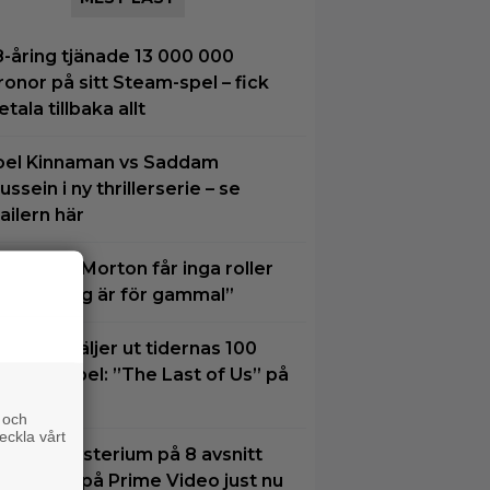
8-åring tjänade 13 000 000
ronor på sitt Steam-spel – fick
etala tillbaka allt
oel Kinnaman vs Saddam
ussein i ny thrillerserie – se
railern här
amantha Morton får inga roller
ängre: ”Jag är för gammal”
xperter väljer ut tidernas 100
ästa tv-spel: ”The Last of Us” på
lats 2
 och
eckla vårt
tt nytt mysterium på 8 avsnitt
ör succé på Prime Video just nu