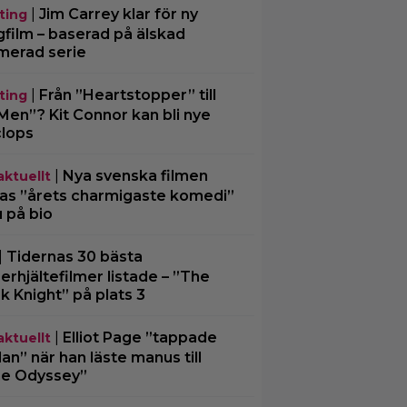
|
Jim Carrey klar för ny
ting
gfilm – baserad på älskad
merad serie
|
Från ”Heartstopper” till
ting
Men”? Kit Connor kan bli nye
lops
|
Nya svenska filmen
aktuellt
las ”årets charmigaste komedi”
u på bio
|
Tidernas 30 bästa
erhjältefilmer listade – ”The
k Knight” på plats 3
|
Elliot Page ”tappade
aktuellt
an” när han läste manus till
e Odyssey”