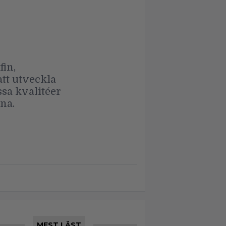
fin,
att utveckla
ssa kvalitéer
xna.
MEST LÄST