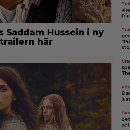
Trai
vis
frå
s Saddam Hussein i ny
Trai
pedo
 trailern här
”Pr
sto
Gra
spä
The
Pri
8 a
jus
Har
bet
set