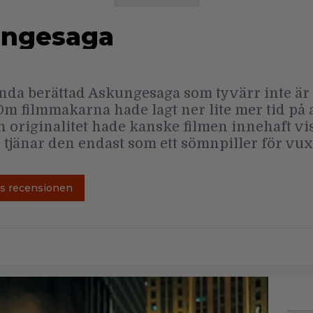
ungesaga
nda berättad Askungesaga som tyvärr inte är 
m filmmakarna hade lagt ner lite mer tid på 
 originalitet hade kanske filmen innehaft vi
Nu tjänar den endast som ett sömnpiller för vu
s recensionen