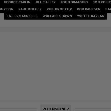
GEORGE CARLIN
JILL TALLEY
JOHN DIMAGGIO
JON POLI
BURTON
PAUL BOLGER
PHIL PROCTOR
ROB PAULSEN
SA
TRESS MACNEILLE
WALLACE SHAWN
YVETTE KAPLAN
RECENSIONER