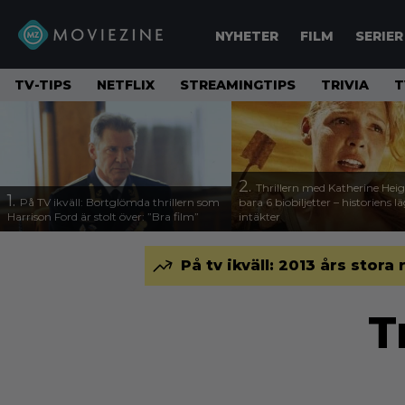
NYHETER
FILM
SERIER
TV-TIPS
NETFLIX
STREAMINGTIPS
TRIVIA
T
2.
Thrillern med Katherine Heigl
1.
På TV ikväll: Bortglömda thrillern som
bara 6 biobiljetter – historiens l
Harrison Ford är stolt över: ”Bra film”
intäkter
På tv ikväll: 2013 års stora
T