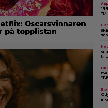
App
198
”Mi
Netflix: Oscarsvinnaren
HB
r på topplistan
ska
säs
Netf
snu
tri
Dok
märk
”Bä
Bio
Ody
ink