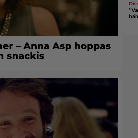
Dis
”Va
hän
lmer – Anna Asp hoppas
n snackis