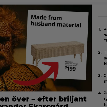
P
s
”
T
s
h
G
n
P
en över – efter briljant
r
lexander Skarsgård
h