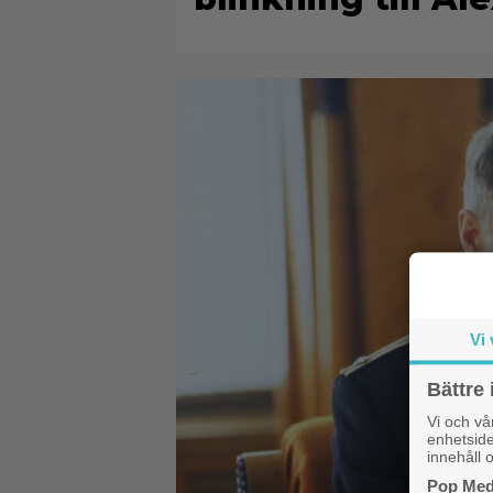
Vi 
Bättre 
Vi och v
enhetside
innehåll o
Pop Medi