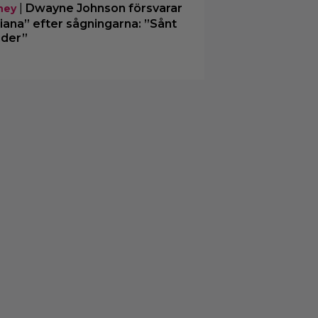
|
Dwayne Johnson försvarar
ney
iana” efter sågningarna: ”Sånt
der”