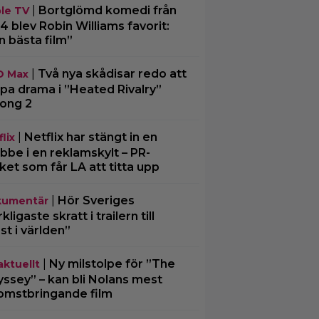
|
Bortglömd komedi från
le TV
4 blev Robin Williams favorit:
n bästa film”
|
Två nya skådisar redo att
O Max
pa drama i ”Heated Rivalry”
ong 2
|
Netflix har stängt in en
lix
bbe i en reklamskylt – PR-
cket som får LA att titta upp
|
Hör Sveriges
umentär
ligaste skratt i trailern till
st i världen”
|
Ny milstolpe för ”The
aktuellt
ssey” – kan bli Nolans mest
omstbringande film