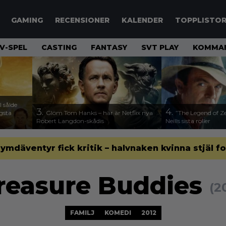
GAMING
RECENSIONER
KALENDER
TOPPLISTO
V-SPEL
CASTING
FANTASY
SVT PLAY
KOMMAN
 sålde
3.
4.
ägsta
Glöm Tom Hanks – här är Netflix nya
”The Legend of Ze
Robert Langdon-skådis
Neills sista roller
 rymdäventyr fick kritik – halvnaken kvinna stjäl f
reasure Buddies
(2
FAMILJ
KOMEDI
2012