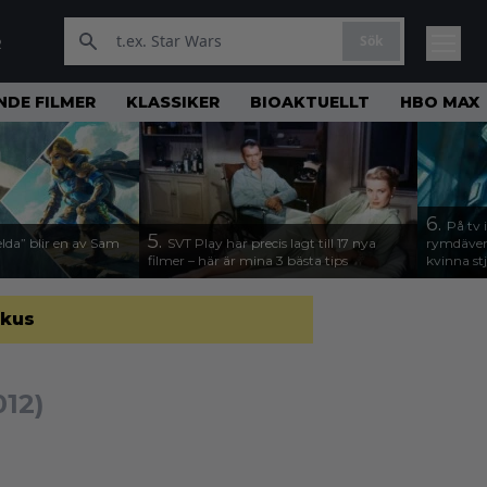
Sök
R
DE FILMER
KLASSIKER
BIOAKTUELLT
HBO MAX
6.
På tv 
5.
lda” blir en av Sam
SVT Play har precis lagt till 17 nya
rymdävent
filmer – här är mina 3 bästa tips
kvinna stj
okus
012)