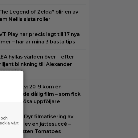
The Legend of Zelda” blir en av
am Neills sista roller
VT Play har precis lagt till 17 nya
ilmer – här är mina 3 bästa tips
KEA hyllas världen över – efter
riljant blinkning till Alexander
karsgård
ndvik på tv: 2019 kom en
krämmande dålig film – som fick
yra värdelösa uppföljare
natt på tv: Dyr filmatisering av
 och
eckla vårt
lassiker blev en jättesuccé –
7% på Rotten Tomatoes