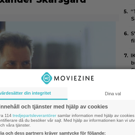
”
S
S
f
I
b
S
U
s
värdesätter din integritet
Dina val
f
innehåll och tjänster med hjälp av cookies
I
åra 114
tredjepartsleverantörer
samlar information med hjälp av cookies
ntifierare då du besöker vår sajt. Med hjälp av informationen kan vi utv
k
ch våra tjänster.
9
a och dess partners kräver samtycke för följande: