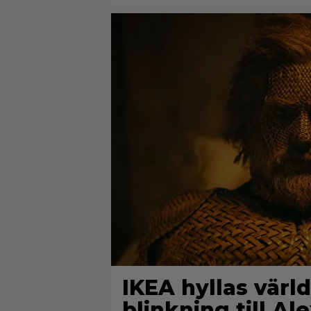
IKEA hyllas värld
blinkning till A