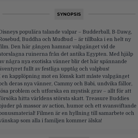
SYNOPSIS
Disneys populära talande valpar – Budderball, B-Dawg,
Rosebud, Buddha och Mudbud – är tillbaka i en helt ny
film. Den här gången hamnar valpgänget vid de
storslagna ruinerna från det antika Egypten. Med hjälp
av några nya exotiska vänner blir det här spännande
äventyret fullt av festliga upptåg och valpbus!
I en kapplöpning mot en lömsk katt måste valpgänget
och deras nya vänner, Cammy och Babi, undvika fällor,
lösa problem och utforska en mystisk grav – allt för att
försöka hitta världens största skatt. Treasure Buddies
bjuder på massor av action, humor och ett svansviftande
bonusmaterial! Filmen är en hyllning till samarbete och
vänskap som alla i familjen kommer älska!