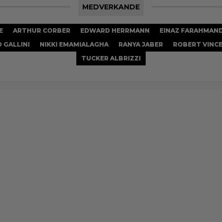
MEDVERKANDE
E
ARTHUR CORBER
EDWARD HERRMANN
EINAZ FARAHMAN
 GALLINI
NIKKI EMAMIALAGHA
RANYA JABER
ROBERT VINC
TUCKER ALBRIZZI