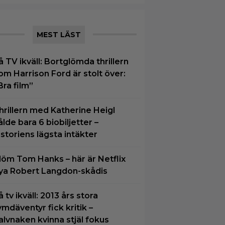
MEST LÄST
å TV ikväll: Bortglömda thrillern
om Harrison Ford är stolt över:
Bra film”
hrillern med Katherine Heigl
ålde bara 6 biobiljetter –
istoriens lägsta intäkter
löm Tom Hanks – här är Netflix
ya Robert Langdon-skådis
å tv ikväll: 2013 års stora
ymdäventyr fick kritik –
alvnaken kvinna stjäl fokus