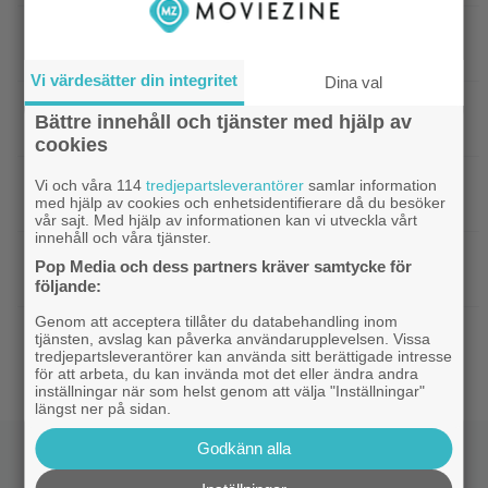
|
På tv ikväll: Det här kan vara Kjell
Svensk film
Bergqvists mest sågade film
Vi värdesätter din integritet
Dina val
|
Ikväll på tv: Storslaget fantasy-äventyr
TV-tips
Bättre innehåll och tjänster med hjälp av
från 2015 blev en dyr flopp
cookies
|
EA tillhör Saudiarabien och Jared
TV-spel
Vi och våra 114
tredjepartsleverantörer
samlar information
med hjälp av cookies och enhetsidentifierare då du besöker
Kushner nu – ”blodbad” väntar
vår sajt. Med hjälp av informationen kan vi utveckla vårt
innehåll och våra tjänster.
|
Biopremiär för Jackie Chans nya
Bioaktuellt
Pop Media och dess partners kräver samtycke för
actionrökare – och snart filmas uppföljaren
följande:
Genom att acceptera tillåter du databehandling inom
|
Filmpostern var för läskig – Warner Bros
Skräck
tjänsten, avslag kan påverka användarupplevelsen. Vissa
får skäll
tredjepartsleverantörer kan använda sitt berättigade intresse
för att arbeta, du kan invända mot det eller ändra andra
inställningar när som helst genom att välja "Inställningar"
längst ner på sidan.
Godkänn alla