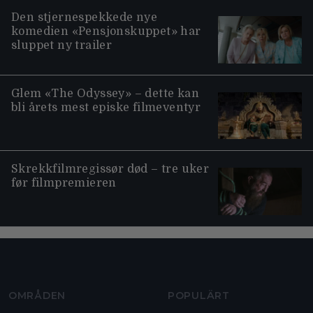
Den stjernespekkede nye
komedien «Pensjonskuppet» har
sluppet ny trailer
Glem «The Odyssey» – dette kan
bli årets mest episke filmeventyr
Skrekkfilmregissør død – tre uker
før filmpremieren
Moviezine footer navigation
OMRÅDEN
POPULÄRT