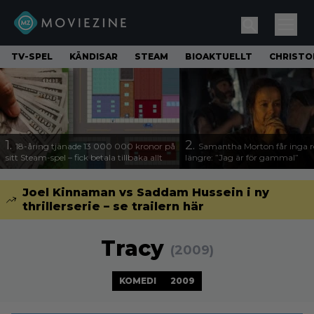
TV-SPEL
KÄNDISAR
STEAM
BIOAKTUELLT
CHRISTO
1.
2.
18-åring tjänade 13 000 000 kronor på
Samantha Morton får inga ro
sitt Steam-spel – fick betala tillbaka allt
längre: ”Jag är för gammal”
Joel Kinnaman vs Saddam Hussein i ny
thrillerserie – se trailern här
Tracy
(2009)
KOMEDI
2009