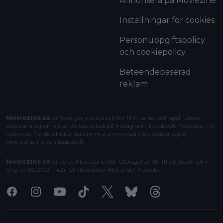
Annonsera på Moviezine
Inställningar för cookies
Personuppgiftspolicy
och cookiepolicy
Beteendebaserad
reklam
Moviezine.se
är Sveriges största sajt för film, serier och spel. Utöver
populära sajten hittar du oss också på Instagram, Facebook, Youtube. För
resten av Norden hittar du samma ämnen på våra syskonsajter
MovieZine.no
och
Episodi.fi
.
Moviezine.se
drivs av MovieZine AB, Olofsgatan 18, 111 36 Stockholm
(org.nr 559200-1142). Chefredaktör
Alexander Kardelo
.
Facebook
Instagram
Youtube
Tiktok
X
Bluesky
Threads