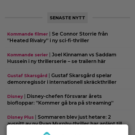
SENASTE NYTT
|
Se Connor Storrie från
Kommande filmer
”Heated Rivalry” i ny sci-fi-thriller
|
Joel Kinnaman vs Saddam
Kommande serier
Hussein i ny thrillerserie – se trailern här
|
Gustaf Skarsgård spelar
Gustaf Skarsgård
demonregissör i internationell skräckthriller
|
Disney-chefen försvarar årets
Disney
biofloppar: ”Kommer gå bra på streaming”
|
Sommaren blev just hetare: 2
Disney Plus
avsnitt av ny Ryan Murphy-thriller har anlänt till
Disney+