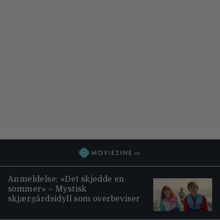
Anmeldelse: «Det skjedde en
sommer» – Mystisk
skjærgårdsidyll som overbeviser