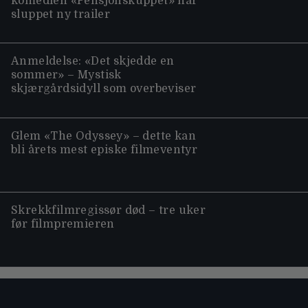
komedien «Pensjonskuppet» har
sluppet ny trailer
Anmeldelse: «Det skjedde en
sommer» – Mystisk
skjærgårdsidyll som overbeviser
Glem «The Odyssey» – dette kan
bli årets mest episke filmeventyr
Skrekkfilmregissør død – tre uker
før filmpremieren
Moviezine footer navigation