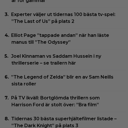
är för gammal”
Experter väljer ut tidernas 100 bästa tv-spel:
”The Last of Us” på plats 2
Elliot Page ”tappade andan” när han läste
manus till ”The Odyssey”
Joel Kinnaman vs Saddam Hussein i ny
thrillerserie – se trailern här
”The Legend of Zelda” blir en av Sam Neills
sista roller
På TV ikväll: Bortglömda thrillern som
Harrison Ford är stolt över: ”Bra film”
Tidernas 30 bästa superhjältefilmer listade –
”The Dark Knight” på plats 3