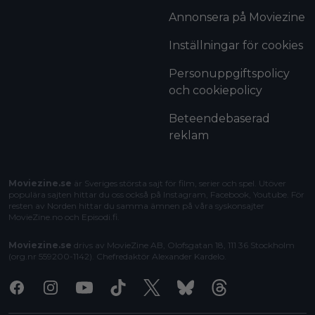
Annonsera på Moviezine
Inställningar för cookies
Personuppgiftspolicy
och cookiepolicy
Beteendebaserad
reklam
Moviezine.se
är Sveriges största sajt för film, serier och spel. Utöver
populära sajten hittar du oss också på Instagram, Facebook, Youtube. För
resten av Norden hittar du samma ämnen på våra syskonsajter
MovieZine.no
och
Episodi.fi
.
Moviezine.se
drivs av MovieZine AB, Olofsgatan 18, 111 36 Stockholm
(org.nr 559200-1142). Chefredaktör
Alexander Kardelo
.
Facebook
Instagram
Youtube
Tiktok
X
Bluesky
Threads