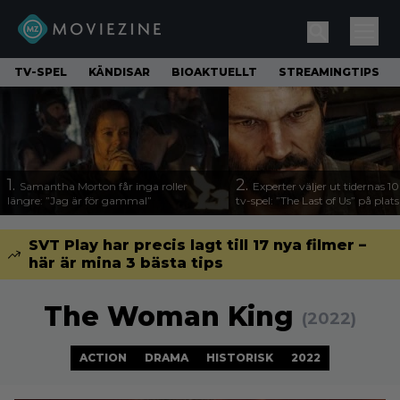
TV-SPEL
KÄNDISAR
BIOAKTUELLT
STREAMINGTIPS
1.
2.
Samantha Morton får inga roller
Experter väljer ut tidernas 1
längre: ”Jag är för gammal”
tv-spel: ”The Last of Us” på plats
SVT Play har precis lagt till 17 nya filmer –
här är mina 3 bästa tips
The Woman King
(2022)
ACTION
DRAMA
HISTORISK
2022