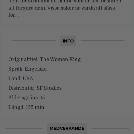
dem för strid mot en fiende som är fast besluten
att förgöra dem. Vissa saker är värda att slåss
för…
INFO
Originaltitel:
The Woman King
Språk:
Engelska
Land:
USA
Distributör:
SF Studios
Åldersgräns:
15
Längd:
135 min
MEDVERKANDE