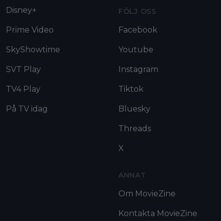
Disney+
FÖLJ OSS
Prime Video
Facebook
SkyShowtime
Youtube
SVT Play
Instagram
TV4 Play
Tiktok
På TV idag
Bluesky
Threads
X
ANNAT
Om MovieZine
Kontakta MovieZine