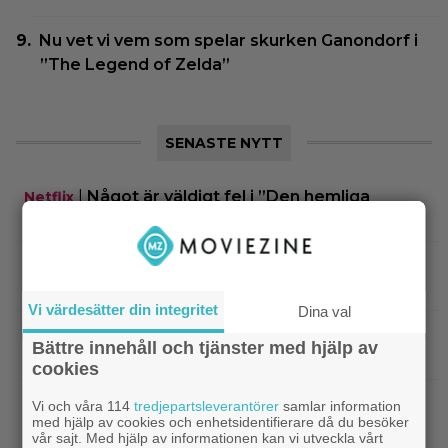
Nu vet vi vem som spelar skurken Ganondorf i
”The Legend of Zelda”
SENASTE NYTT
|
Något är väldigt fel i ”Den hemliga
Netflix
kvinnan” – danska Netflix-thrillern visar upp sig
|
Regissören flyr nästa ”Jurassic
Jurassic World
World”-film – jakten på ersättare igång
Vi värdesätter din integritet
Dina val
|
Vilhelm Blomgren om otroheten i
Bioaktuellt
Bättre innehåll och tjänster med hjälp av
nya komedin: ”Pirret av det förbjudna”
cookies
|
Ikväll på tv: ”Die Hard”-filmen som
Bruce Willis
Vi och våra 114
tredjepartsleverantörer
samlar information
med hjälp av cookies och enhetsidentifierare då du besöker
Bruce Willis tyckte var bättre än 1:an
vår sajt. Med hjälp av informationen kan vi utveckla vårt