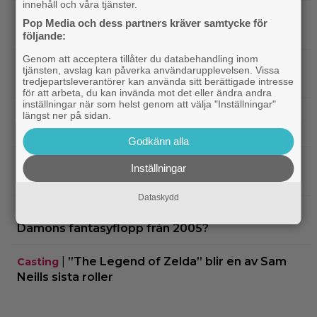
innehåll och våra tjänster.
|
På TV ikväll: Bortglömda thrillern som
TV-tips
Pop Media och dess partners kräver samtycke för
Harrison Ford är stolt över: ”Bra film”
följande:
Genom att acceptera tillåter du databehandling inom
|
På tv ikväll: Mads Mikkelsen super till
TV-tips
tjänsten, avslag kan påverka användarupplevelsen. Vissa
rejält i tokhyllat danskt drama från 2020
tredjepartsleverantörer kan använda sitt berättigade intresse
för att arbeta, du kan invända mot det eller ändra andra
inställningar när som helst genom att välja "Inställningar"
|
Agnetha Fältskog gjorde en
Streamingtips
längst ner på sidan.
sågad långfilm på 80-talet – på tv idag
Godkänn alla
|
SVT Play har precis lagt till 17 nya
Streamingtips
Inställningar
filmer – här är mina 3 bästa tips
Dataskydd
|
På tv ikväll: Har du förträngt Matt
TV-tips
Damons fantasyflopp från 2005?
|
”The Legend of Zelda” blir en av Sam
Casting
Neills sista roller