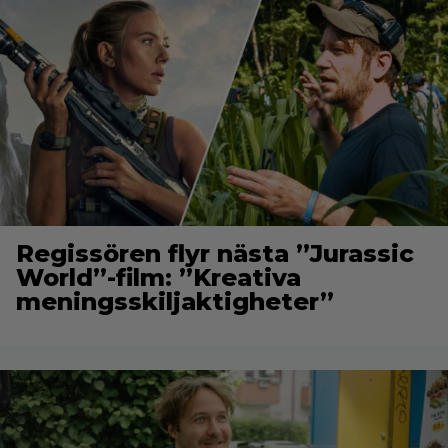
Regissören flyr nästa ”Jurassic
World”-film: ”Kreativa
meningsskiljaktigheter”