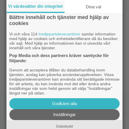
|
Adam Sandler återförenar
Kommande filmer
Vi värdesätter din integritet
Dina val
gänget i ”Grown Ups 3” – delar en första bild
Bättre innehåll och tjänster med hjälp av
cookies
|
Minnie Driver skadad i otäck bilolycka:
Kändisar
”Tacksam att jag lever”
Vi och våra 114
tredjepartsleverantörer
samlar information
med hjälp av cookies och enhetsidentifierare då du besöker
|
Något är väldigt fel i ”Den hemliga
vår sajt. Med hjälp av informationen kan vi utveckla vårt
Netflix
innehåll och våra tjänster.
kvinnan” – danska Netflix-thrillern visar upp sig
Pop Media och dess partners kräver samtycke för
följande:
|
Regissören Gareth Edwards flyr
Jurassic World
nästa ”Jurassic World” – jakten på ersättare
Genom att acceptera tillåter du databehandling inom
tjänsten, avslag kan påverka användarupplevelsen. Vissa
igång
tredjepartsleverantörer kan använda sitt berättigade intresse
för att arbeta, du kan invända mot det eller ändra andra
inställningar när som helst genom att välja "Inställningar"
längst ner på sidan.
Godkänn alla
Inställningar
Dataskydd