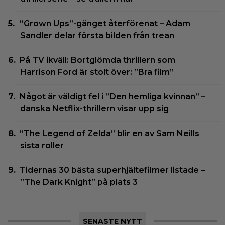
”Grown Ups”-gänget återförenat – Adam
Sandler delar första bilden från trean
På TV ikväll: Bortglömda thrillern som
Harrison Ford är stolt över: ”Bra film”
Något är väldigt fel i ”Den hemliga kvinnan” –
danska Netflix-thrillern visar upp sig
”The Legend of Zelda” blir en av Sam Neills
sista roller
Tidernas 30 bästa superhjältefilmer listade –
”The Dark Knight” på plats 3
SENASTE NYTT