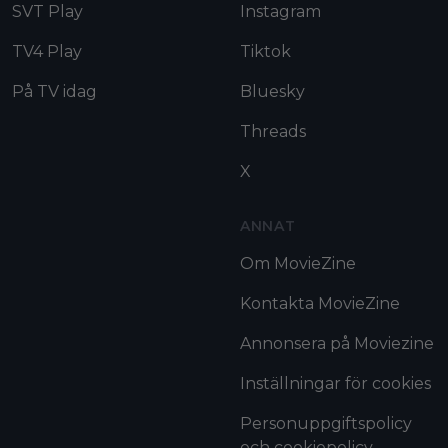
SVT Play
Instagram
TV4 Play
Tiktok
På TV idag
Bluesky
Threads
X
ANNAT
Om MovieZine
Kontakta MovieZine
Annonsera på Moviezine
Inställningar för cookies
Personuppgiftspolicy
och cookiepolicy