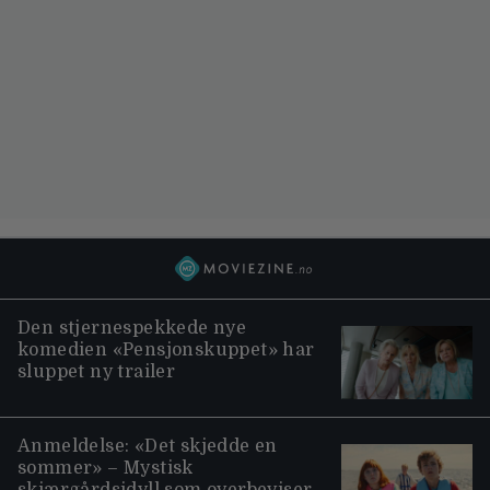
Den stjernespekkede nye
komedien «Pensjonskuppet» har
sluppet ny trailer
Anmeldelse: «Det skjedde en
sommer» – Mystisk