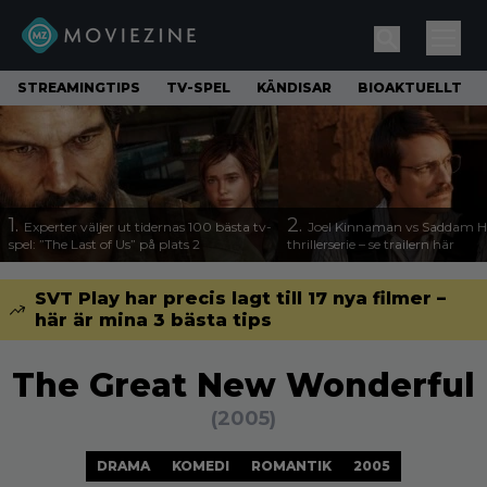
STREAMINGTIPS
TV-SPEL
KÄNDISAR
BIOAKTUELLT
1.
2.
Experter väljer ut tidernas 100 bästa tv-
Joel Kinnaman vs Saddam Hu
spel: ”The Last of Us” på plats 2
thrillerserie – se trailern här
SVT Play har precis lagt till 17 nya filmer –
här är mina 3 bästa tips
The Great New Wonderful
(2005)
DRAMA
KOMEDI
ROMANTIK
2005