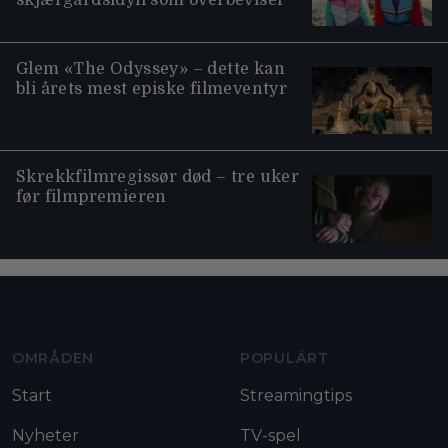
skjærgårdsidyll som overbeviser
Glem «The Odyssey» – dette kan
bli årets mest episke filmeventyr
Skrekkfilmregissør død – tre uker
før filmpremieren
Moviezine footer navigation
OMRÅDEN
POPULÄRT
Start
Streamingtips
Nyheter
TV-spel