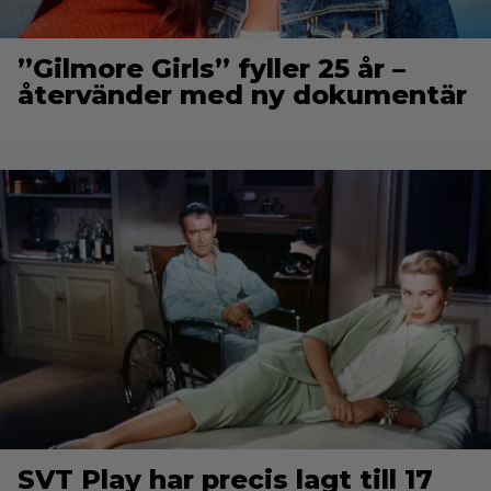
”Gilmore Girls” fyller 25 år –
återvänder med ny dokumentär
SVT Play har precis lagt till 17