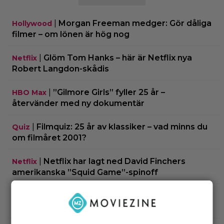
|
Morgan Freeman medger: Gör dåliga
Hollywood
filmer – om lönen är hög nog
|
Glöm Tom Hanks – här är Netflix nya
Netflix
Robert Langdon-skådis
|
”Gilmore Girls” fyller 25 år –
HBO Max
återvänder med ny dokumentär
|
Filmquiz: 25 år av klassiker – vad minns du
Quiz
om filmåret 2001?
|
Netflix har lagt ned David Finchers
Netflix
amerikanska ”Squid Game”-spinoff
|
När kommer ”Michael 2”?
Kommande filmer
Lionsgate-chefen har ett svar