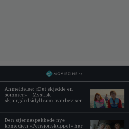
Anmeldelse: «Det skjedde en
sommer» – Mystisk
skjærgårdsidyll som overbeviser
Den stjernespekkede nye
komedien «Pensjonskuppet» har