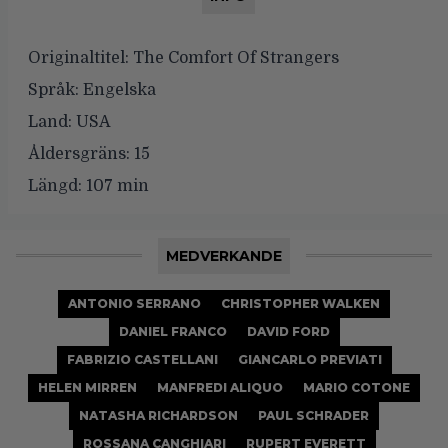
Originaltitel:
The Comfort Of Strangers
Språk:
Engelska
Land:
USA
Åldersgräns:
15
Längd:
107 min
MEDVERKANDE
ANTONIO SERRANO
CHRISTOPHER WALKEN
DANIEL FRANCO
DAVID FORD
FABRIZIO CASTELLANI
GIANCARLO PREVIATI
HELEN MIRREN
MANFREDI ALIQUO
MARIO COTONE
NATASHA RICHARDSON
PAUL SCHRADER
ROSSANA CANGHIARI
RUPERT EVERETT