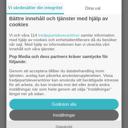
Vi värdesätter din integritet
Dina val
|
”Snyggaste spelet genom tiderna”
TV-spel
Bättre innehåll och tjänster med hjälp av
släpptes 2020: ”Fantastisk spelvärld”
cookies
|
3 nya tv-serier redo att plöja i
Disney Plus
Vi och våra 114
tredjepartsleverantörer
samlar information
helgen – finns något för alla!
med hjälp av cookies och enhetsidentifierare då du besöker
vår sajt. Med hjälp av informationen kan vi utveckla vårt
innehåll och våra tjänster.
|
Thrillern med Katherine Heigl sålde bara
Trivia
Pop Media och dess partners kräver samtycke för
6 biobiljetter – historiens lägsta intäkter
följande:
Genom att acceptera tillåter du databehandling inom
|
Från skaparen av ”Tiger King”:
Dokumentär
tjänsten, avslag kan påverka användarupplevelsen. Vissa
HBO-dokumentär om reptilsmuggling hyllas
tredjepartsleverantörer kan använda sitt berättigade intresse
för att arbeta, du kan invända mot det eller ändra andra
inställningar när som helst genom att välja "Inställningar"
längst ner på sidan.
Godkänn alla
Inställningar
Dataskydd