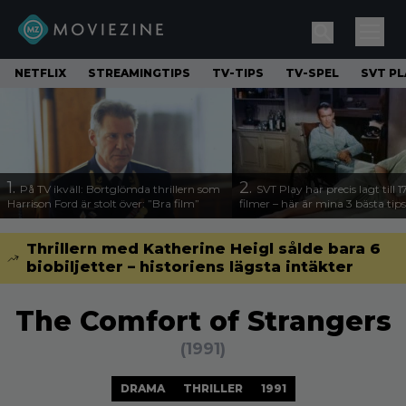
NETFLIX
STREAMINGTIPS
TV-TIPS
TV-SPEL
SVT PL
1.
2.
På TV ikväll: Bortglömda thrillern som
SVT Play har precis lagt till 
Harrison Ford är stolt över: ”Bra film”
filmer – här är mina 3 bästa tips
Thrillern med Katherine Heigl sålde bara 6
biobiljetter – historiens lägsta intäkter
The Comfort of Strangers
(1991)
DRAMA
THRILLER
1991