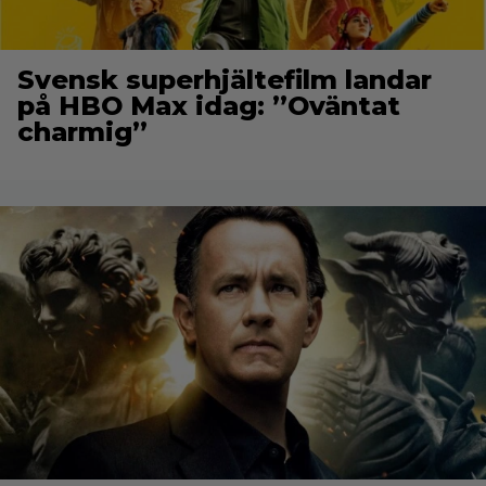
Svensk superhjältefilm landar
på HBO Max idag: ”Oväntat
charmig”