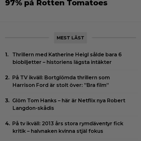
97% på Rotten Tomatoes
MEST LÄST
Thrillern med Katherine Heigl sålde bara 6
biobiljetter – historiens lägsta intäkter
På TV ikväll: Bortglömda thrillern som
Harrison Ford är stolt över: ”Bra film”
Glöm Tom Hanks – här är Netflix nya Robert
Langdon-skådis
På tv ikväll: 2013 års stora rymdäventyr fick
kritik – halvnaken kvinna stjäl fokus