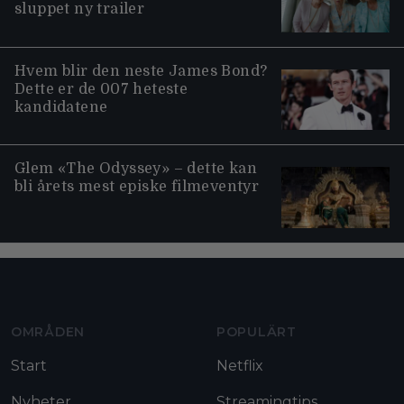
sluppet ny trailer
Hvem blir den neste James Bond?
Dette er de 007 heteste
kandidatene
Glem «The Odyssey» – dette kan
bli årets mest episke filmeventyr
Moviezine footer navigation
OMRÅDEN
POPULÄRT
Start
Netflix
Nyheter
Streamingtips