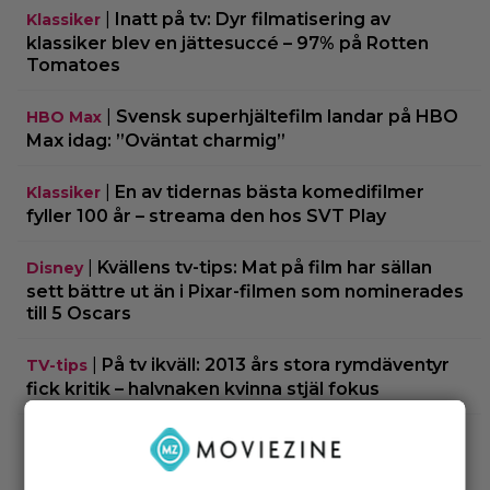
|
Inatt på tv: Dyr filmatisering av
Klassiker
klassiker blev en jättesuccé – 97% på Rotten
Tomatoes
|
Svensk superhjältefilm landar på HBO
HBO Max
Max idag: ”Oväntat charmig”
|
En av tidernas bästa komedifilmer
Klassiker
fyller 100 år – streama den hos SVT Play
|
Kvällens tv-tips: Mat på film har sällan
Disney
sett bättre ut än i Pixar-filmen som nominerades
till 5 Oscars
|
På tv ikväll: 2013 års stora rymdäventyr
TV-tips
fick kritik – halvnaken kvinna stjäl fokus
|
Nu på Viaplay: Ethan Hawke
Streamingtips
gjorde fjolårets bästa förvandling – blev 1.52 cm
lång